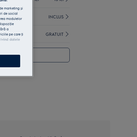
 de marketing și
ri de social
INCLUS
area modulelor
dispoziţie
fără a
GRATUIT
iile pe care ţi
rivind datele
 magazin
e