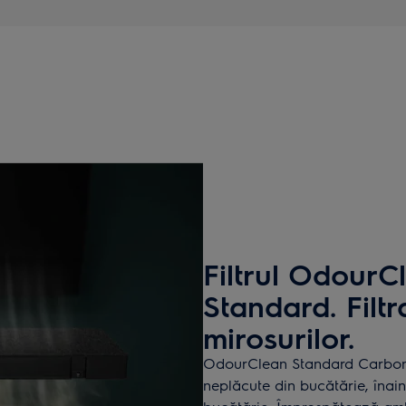
Filtrul Odour
Standard. Filtr
mirosurilor.
OdourClean Standard Carbon F
neplăcute din bucătărie, înain