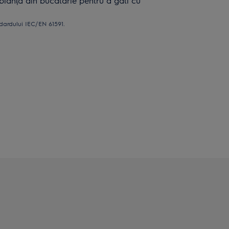
ianța din bucătărie pentru a găti cu
dardului IEC/EN 61591.