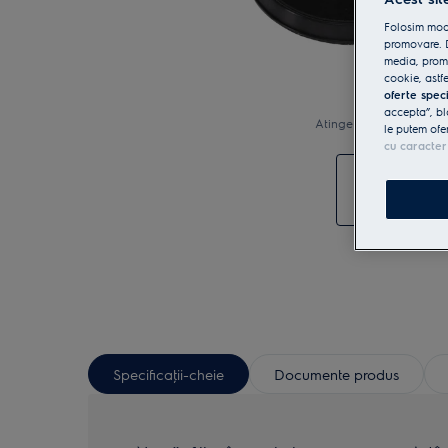
Folosim modu
promovare. D
media, promo
cookie, astfe
oferte spec
accepta”, bl
Atinge pentru zoom
le putem ofe
cu caracter
Specificaţii-cheie
Documente produs