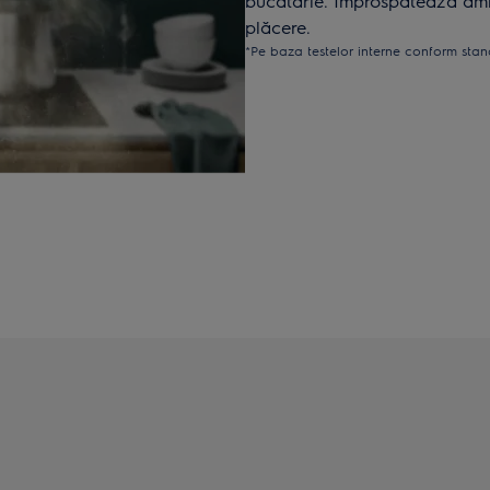
bucătărie. Împrospătează amb
plăcere.
*Pe baza testelor interne conform stan