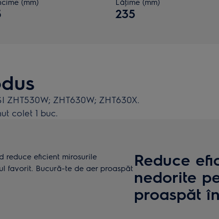
cime (mm)
Lăţime (mm)
5
235
odus
SSI ZHT530W; ZHT630W; ZHT630X.
nut colet 1 buc.
Reduce efic
 reduce eficient mirosurile
ul favorit. Bucură-te de aer proaspăt
nedorite p
proaspăt în