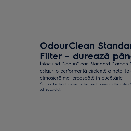
OdourClean Standa
Filter – durează pân
Înlocuind OdourClean Standard Carbon Filt
asiguri o performanță eficientă a hotei tal
atmosferă mai proaspătă în bucătărie.
*În funcție de utilizarea hotei. Pentru mai multe instruc
utilizatorului.