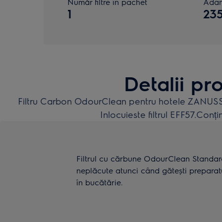
Număr filtre în pachet
Adân
1
23
Detalii pr
Filtru Carbon OdourClean pentru hotele ZANU
Inlocuieste filtrul EFF57.Conți
Filtrul cu cărbune OdourClean Standard
neplăcute atunci când gătești preparat
în bucătărie.