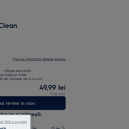
Clean
Fișa cu informaţii despre produs
 filtrare eficientă.
rd Carbon Filter.
 de utilizare de 4-6 luni*.
49,99 lei
TVA incl.
 revine în stoc
x.ro și primești:
ați fără a accepta
mai mari de 4999 lei
15 lei
ată.