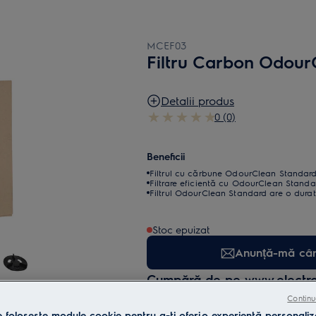
MCEF03
Filtru Carbon Odour
Detalii produs
0 (0)
Beneficii
Filtrul cu cărbune OdourClean Standard –
Filtrare eficientă cu OdourClean Standa
Filtrul OdourClean Standard are o durată
Stoc epuizat
Anunță-mă când
Cumpără de pe www.electrolu
Continu
Livrare inclusă pentru comenzi 
e folosește module cookie pentru a-ţi oferi o experienţă personaliz