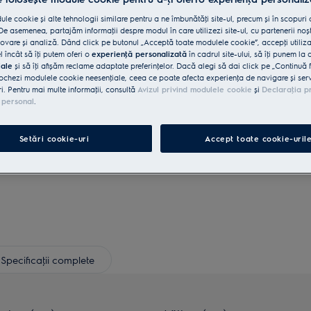
le cookie și alte tehnologii similare pentru a ne îmbunătăţi site-ul, precum și în scopuri
e asemenea, partajăm informaţii despre modul în care utilizezi site-ul, cu partenerii noșt
Retragere în 14 zile
vare și analiză. Dând click pe butonul „Acceptă toate modulele cookie”, accepţi utiliz
l încât să îţi putem oferi o
experienţă personalizată
în cadrul site-ului, să îţi punem la 
iale
și să îţi afișăm reclame adaptate preferinţelor. Dacă alegi să dai click pe „Continuă 
Cumpără direct de la Electrolux
ochezi modulele cookie neesenţiale, ceea ce poate afecta experienţa de navigare și servic
ri. Pentru mai multe informaţii, consultă
Avizul privind modulele cookie
și
Declaraţia p
 personal
.
Căutare
Setări cookie-uri
Accept toate cookie-uril
Specificaţii complete