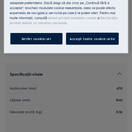
adaptate preferinţelor. Dacă alegi să dai click pe „Continuă fără a
MCFE48U1
accepta”, blochezi modulele cookie neesenţiale, ceea ce poate afecta
Filtru universal si redimensionabil,
experienţa de navigare și serviciile pe care ţi le putem oferi. Pentru mai
multe informaţii, consultă
Avizul privind modulele cookie
și
Declaraţia
cu indiator, 100g/m2
privind datele cu caracter personal
.
0 (0)
Setări cookie-uri
Accept toate cookie-urile
Specificaţii-cheie
Adâncime (mm)
470
Lăţime (mm)
1140
Greutate brută (kg)
0.16