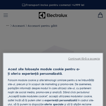
Transport inclus pentru comenzi >4.999 lei
Accesorii
Accesorii pentru gătit
Continuați fără a accepta
Acest site folosește module cookie pentru a-
ţi oferi o experienţă personalizată.
Folosim module cookie și alte tehnologii similare pentru a ne îmbunătăţi
site-ul, precum și în scopuri de marketing și promovare. De asemenea,
partajăm informaţii despre modul în care utilizezi site-ul, cu partenerii
Atinge pentru zoom
noștri de social media, promovare și analiză. Dând click pe butonul
„Acceptă toate modulele cookie”, accepţi utilizarea modulelor cookie,
astfel încât să îţi putem oferi o
experienţă personalizată
în cadrul site-
ului, să îţi punem la dispoziţie
oferte speciale
și să îţi afișăm reclame