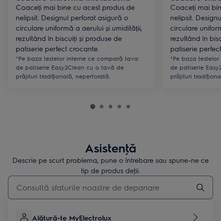
Coaceți mai bine cu acest produs de
Coaceți mai bi
nelipsit. Designul perforat asigură o
nelipsit. Design
circulare uniformă a aerului și umidității,
circulare uniform
rezultând în biscuiți și produse de
rezultând în bis
patiserie perfect crocante.
patiserie perfec
*Pe baza testelor interne ce compară tava
*Pe baza testelor
de patiserie Easy2Clean cu o tavă de
de patiserie Eas
prăjituri tradițională, neperforată.
prăjituri tradițion
Asistenţă
Descrie pe scurt problema, pune o întrebare sau spune-ne ce
tip de produs deţii.
Type to search for support articles
Alătură-te MyElectrolux