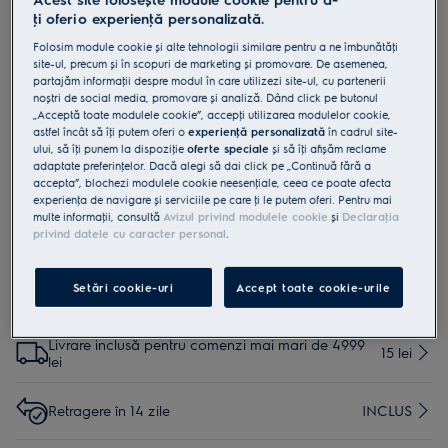
ţi oferi o experienţă personalizată.
E1OOEC02
Tavă pentru produse de patiserie
Folosim module cookie și alte tehnologii similare pentru a ne îmbunătăţi
site-ul, precum și în scopuri de marketing și promovare. De asemenea,
partajăm informaţii despre modul în care utilizezi site-ul, cu partenerii
1 (1)
noștri de social media, promovare și analiză. Dând click pe butonul
„Acceptă toate modulele cookie”, accepţi utilizarea modulelor cookie,
Beneficii
astfel încât să îţi putem oferi o
experienţă personalizată
în cadrul site-
Flux de aer și umiditate optime pentru o cruste extra crocante.*
ului, să îţi punem la dispoziţie
oferte speciale
și să îţi afișăm reclame
Flux de aer și umiditate optime pentru o cruste extra crocante.*
adaptate preferinţelor. Dacă alegi să dai click pe „Continuă fără a
Produse de patiserie coapte uniform, mereu delicioase. Tavă
accepta”, blochezi modulele cookie neesenţiale, ceea ce poate afecta
perforată pentru preparate coapte uniform.
experienţa de navigare și serviciile pe care ţi le putem oferi. Pentru mai
multe informaţii, consultă
Avizul privind modulele cookie
și
Declaraţia
privind datele cu caracter personal
.
Setări cookie-uri
Accept toate cookie-urile
Cumpără de pe www.electrolux.ro și primești:
Livrare inclusă pentru comenzi mai mari de 4999
15 lei
lei
Retragere în 14 zile
INCLUS