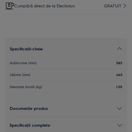
Cumpără direct de la Electrolux
GRATUIT
Specificaţii-cheie
Adâncime (mm)
385
Lăţime (mm)
463
Greutate brută (kg)
1.05
Documente produs
Specificaţii complete