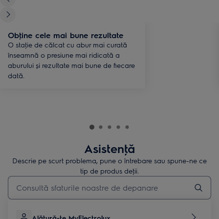
Obţine cele mai bune rezultate
O staţie de călcat cu abur mai curată
înseamnă o presiune mai ridicată a
aburului și rezultate mai bune de fiecare
dată.
Asistenţă
Descrie pe scurt problema, pune o întrebare sau spune-ne ce
tip de produs deţii.
Type to search for support articles
Alătură-te MyElectrolux