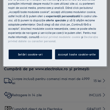
partajăm informaţii despre modul în care utilizezi site-ul, cu partenerii
EDC02
noștri de social media, promovare și analiză. Dând click pe butonul
Filtru anticalcar pentru staţiile de
„Acceptă toate modulele cookie”, accepţi utilizarea modulelor cookie,
astfel încât să îţi putem oferi o
experienţă personalizată
în cadrul site-
călcat cu abur Electrolux Refine 700
ului, să îţi punem la dispoziţie
oferte speciale
și să îţi afișăm reclame
şi Renew 800
adaptate preferinţelor. Dacă alegi să dai click pe „Continuă fără a
accepta”, blochezi modulele cookie neesenţiale, ceea ce poate afecta
0 (0)
experienţa de navigare și serviciile pe care ţi le putem oferi. Pentru mai
multe informaţii, consultă
Avizul privind modulele cookie
și
Declaraţia
privind datele cu caracter personal
.
Setări cookie-uri
Accept toate cookie-urile
Cumpără de pe www.electrolux.ro și primești:
Livrare inclusă pentru comenzi mai mari de 4999
15 lei
lei
Retragere în 14 zile
INCLUS
Cumpără direct de la Electrolux
GRATUIT