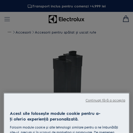
Transport inclus pentru comenzi >4.999 lei
Accesorii
Accesorii pentru spălat și uscat rufe
Continuați fără a accepta
Acest site folosește module cookie pentru a-
Atinge pentru zoom
ţi oferi o experienţă personalizată.
Folosim module cookie și alte tehnologii similare pentru a ne îmbunătăţi
site-ul, precum și în scopuri de marketing și promovare. De asemenea,