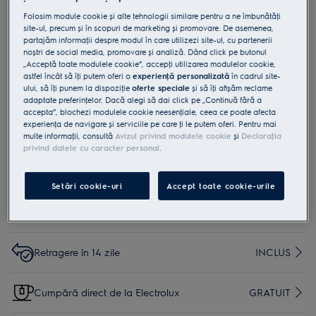
E206SM
Folosim module cookie și alte tehnologii similare pentru a ne îmbunătăţi
Saci aspirator s-bag Anti-Allergy
site-ul, precum și în scopuri de marketing și promovare. De asemenea,
partajăm informaţii despre modul în care utilizezi site-ul, cu partenerii
Multibag (10 buc.)
noștri de social media, promovare și analiză. Dând click pe butonul
„Acceptă toate modulele cookie”, accepţi utilizarea modulelor cookie,
0 (0)
astfel încât să îţi putem oferi o
experienţă personalizată
în cadrul site-
ului, să îţi punem la dispoziţie
oferte speciale
și să îţi afișăm reclame
adaptate preferinţelor. Dacă alegi să dai click pe „Continuă fără a
accepta”, blochezi modulele cookie neesenţiale, ceea ce poate afecta
experienţa de navigare și serviciile pe care ţi le putem oferi. Pentru mai
multe informaţii, consultă
Avizul privind modulele cookie
și
Declaraţia
privind datele cu caracter personal
.
Cumpără de pe www.electrolux.ro și primești:
Setări cookie-uri
Accept toate cookie-urile
Livrare inclusă pentru comenzi mai mari de 4999
15 lei
lei
Retragere în 14 zile
INCLUS
Cumpără direct de la Electrolux
GRATUIT