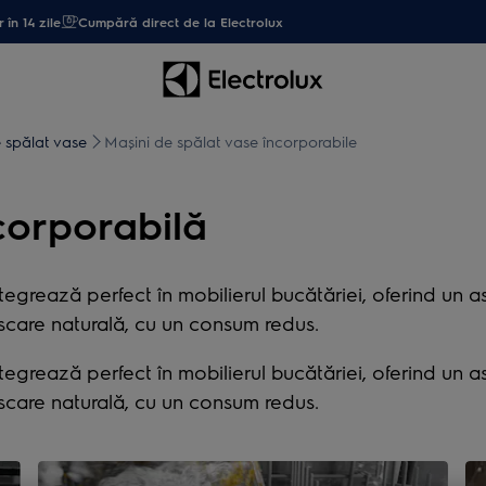
 în 14 zile
Cumpără direct de la Electrolux
 spălat vase
Mașini de spălat vase încorporabile
corporabilă
egrează perfect în mobilierul bucătăriei, oferind un as
 uscare naturală, cu un consum redus.
egrează perfect în mobilierul bucătăriei, oferind un as
 uscare naturală, cu un consum redus.