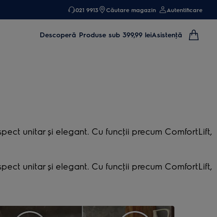
021 9913
Căutare magazin
Autentificare
Descoperă
Produse sub 399,99 lei
Asistenţă
pect unitar şi elegant. Cu funcţii precum ComfortLift,
pect unitar şi elegant. Cu funcţii precum ComfortLift,