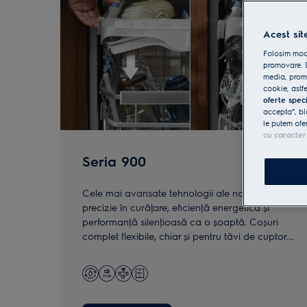
Acest sit
Folosim modu
promovare. D
media, promo
cookie, astfe
oferte spec
accepta”, bl
le putem ofe
cu caracter
Seria 900
Cele mai avansate tehnologii ale noastre pentru
precizie în curăţare, eficienţă energetică și
performanţă silenţioasă ca o șoaptă. Coșuri
complet flexibile, chiar și pentru tăvi de cuptor.
Dimensiuni standard și MaxiSpace.