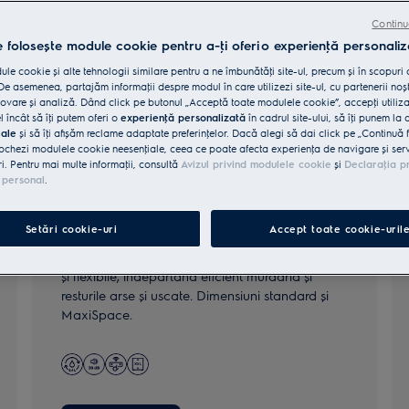
Continu
e folosește module cookie pentru a-ţi oferi o experienţă personaliz
le cookie și alte tehnologii similare pentru a ne îmbunătăţi site-ul, precum și în scopuri
e asemenea, partajăm informaţii despre modul în care utilizezi site-ul, cu partenerii noșt
vare și analiză. Dând click pe butonul „Acceptă toate modulele cookie”, accepţi utiliz
l încât să îţi putem oferi o
experienţă personalizată
în cadrul site-ului, să îţi punem la 
iale
și să îţi afișăm reclame adaptate preferinţelor. Dacă alegi să dai click pe „Continuă 
ochezi modulele cookie neesenţiale, ceea ce poate afecta experienţa de navigare și servic
ri. Pentru mai multe informaţii, consultă
Avizul privind modulele cookie
și
Declaraţia p
 personal
.
Seria 800
Setări cookie-uri
Accept toate cookie-uril
Curăţare puternică datorită coșurilor spaţioase
și flexibile, îndepărtând eficient murdăria și
resturile arse și uscate. Dimensiuni standard și
MaxiSpace.