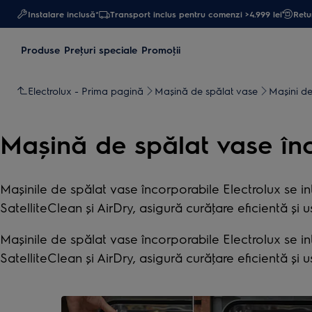
Instalare inclusă*
Transport inclus pentru comenzi >4.999 lei
Retur
Produse
Preţuri speciale
Promoţii
Electrolux - Prima pagină
Mașină de spălat vase
Maşini de
Mașină de spălat vase în
Maşinile de spălat vase încorporabile Electrolux se int
SatelliteClean şi AirDry, asigură curăţare eficientă şi
Maşinile de spălat vase încorporabile Electrolux se int
SatelliteClean şi AirDry, asigură curăţare eficientă şi
0
din
5