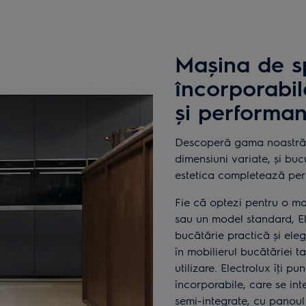
Mașina de s
încorporabil
și performan
Descoperă gama noastră d
dimensiuni variate, și bu
estetica completează perf
Fie că optezi pentru o ma
sau un model standard, Ele
bucătărie practică și ele
în mobilierul bucătăriei ta
utilizare. Electrolux îţi 
încorporabile, care se int
semi-integrate, cu panoul 