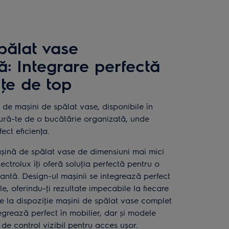
pălat vase
ă: Integrare perfectă
ţe de top
e mașini de spălat vase, disponibile în
cură-te de o bucătărie organizată, unde
ect eficienţa.
șină de spălat vase de dimensiuni mai mici
ctrolux îţi oferă soluţia perfectă pentru o
gantă. Design-ul mașinii se integrează perfect
le, oferindu-ţi rezultate impecabile la fiecare
pune la dispoziţie mașini de spălat vase complet
egrează perfect în mobilier, dar și modele
de control vizibil pentru acces ușor.