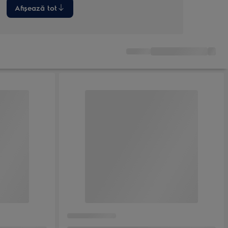
Afișează tot
Afi