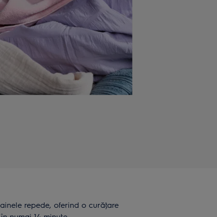
hainele repede, oferind o curăţare
 în numai 14 minute.