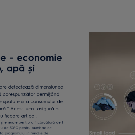
re - economie
, apă și
care detectează dimensiunea
od corespunzător permiţând
 spălare şi a consumului de
ură.* Acest lucru asigură o
 fiecare articol.
 și energie pentru o încărcătură de 1
clu de 30°C pentru bumbac ce
ta programului în funcţie de