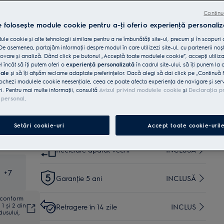
Beneficii
Continu
Tehnologia SensiCare ajustează timpul, apa și energia
în funcție de încărcătură.
e folosește module cookie pentru a-ţi oferi o experienţă personaliz
SensiCare - tratament optim pentru toate rufele.
Time Manager®, o opţiune în 4 pași pentru un timp mai
le cookie și alte tehnologii similare pentru a ne îmbunătăţi site-ul, precum și în scopuri
scurt de spălare.
e asemenea, partajăm informaţii despre modul în care utilizezi site-ul, cu partenerii noșt
vare și analiză. Dând click pe butonul „Acceptă toate modulele cookie”, accepţi utiliz
l încât să îţi putem oferi o
experienţă personalizată
în cadrul site-ului, să îţi punem la 
Cumpără de pe www.electrolux.ro și primești:
iale
și să îţi afișăm reclame adaptate preferinţelor. Dacă alegi să dai click pe „Continuă 
ochezi modulele cookie neesenţiale, ceea ce poate afecta experienţa de navigare și servic
Livrare inclusă pentru comenzi mai
ri. Pentru mai multe informaţii, consultă
Avizul privind modulele cookie
și
Declaraţia p
35 lei
mari de 4999 lei
 personal
.
Instalare*
INCLUSĂ
Setări cookie-uri
Accept toate cookie-uril
Reciclare aparat vechi
INCLUSĂ
+
7
Garanţie 5 ani
INCLUSĂ
ă conform
1 și 2 din
Retragere în 14 zile
INCLUS
dusului,