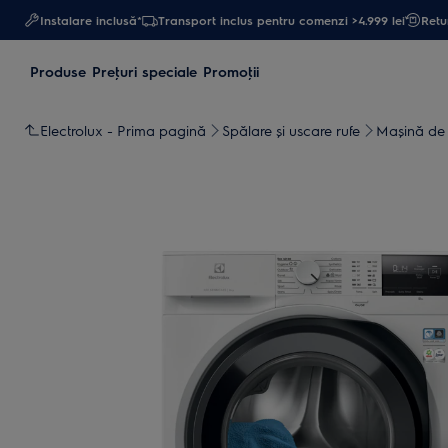
Instalare inclusă*
Transport inclus pentru comenzi >4.999 lei
Retur
Produse
Preţuri speciale
Promoţii
Electrolux - Prima pagină
Spălare și uscare rufe
Maşină de 