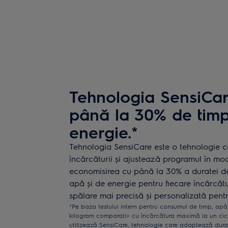
Tehnologia SensiCa
până la 30% de timp
energie.*
Tehnologia SensiCare este o tehnologie 
încărcăturii și ajustează programul în m
economisirea cu până la 30% a duratei de
apă și de energie pentru fiecare încărcăt
spălare mai precisă și personalizată pentru
*Pe baza testului intern pentru consumul de timp, apă
kilogram comparativ cu încărcătura maximă la un ci
utilizează SensiCare, tehnologie care adaptează dura