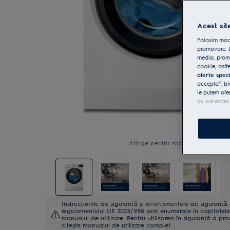
Acest sit
Folosim modu
promovare. D
media, promo
cookie, astfe
oferte spec
accepta”, bl
le putem ofe
cu caracter
Atinge pentru zoom
Instrucţiunile de siguranţă și avertismentele de siguranţ
regulamentului UE 2023/988 sunt enumerate în capitolele 
manualul de utilizare. Pentru utilizarea în siguranţă a pro
citește manualul de utilizare complet.