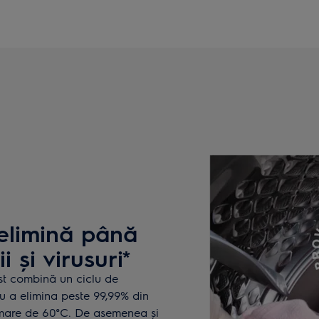
elimină până
 și virusuri*
st combină un ciclu de
u a elimina peste 99,99% din
i mare de 60°C. De asemenea și