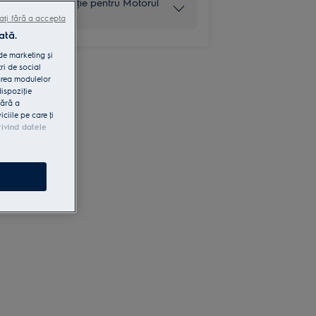
10 ani garanţie pentru Motorul
Inverter
ați fără a accepta
ată.
 de marketing și
ri de social
area modulelor
dispoziţie
fără a
iile pe care ţi
rivind datele
e