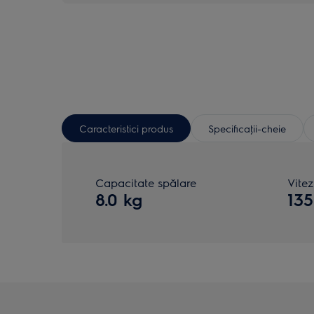
Caracteristici produs
Specificaţii-cheie
Capacitate spălare
Vite
8.0 kg
135