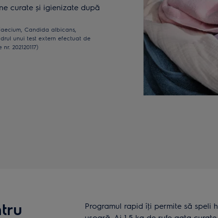
ine curate și igienizate după
 faecium, Candida albicans,
ul unui test extern efectuat de
 nr. 202120117)
tru
Programul rapid îţi permite să speli 
ușoară. Ai 1,5 kg de rufe gata curate