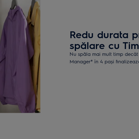
Redu durata p
spălare cu Ti
Nu spăla mai mult timp decât 
Manager® în 4 pași finalizează