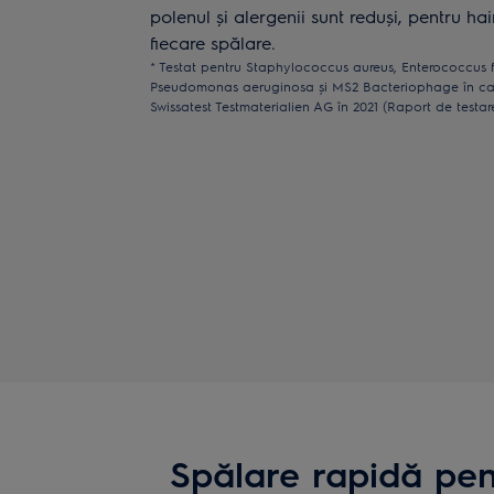
polenul și alergenii sunt reduși, pentru ha
fiecare spălare.
* Testat pentru Staphylococcus aureus, Enterococcus
Pseudomonas aeruginosa și MS2 Bacteriophage în cadr
Swissatest Testmaterialien AG în 2021 (Raport de testare
Spălare rapidă pen