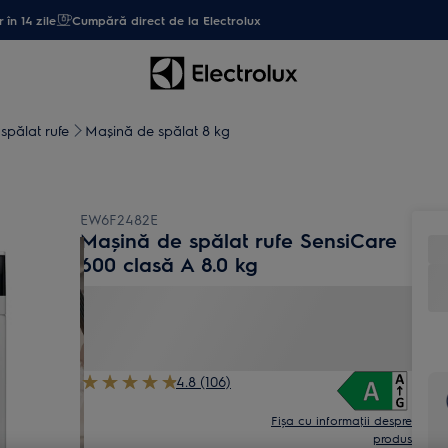
 în 14 zile
Cumpără direct de la Electrolux
spălat rufe
Mașină de spălat 8 kg
EW6F2482E
Mașină de spălat rufe SensiCare
600 clasă A 8.0 kg
4.8 (106)
Fișa cu informaţii despre
produs