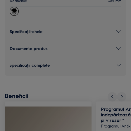
Adâncime
482 mm
Specificaţii-cheie
Documente produs
Specificaţii complete
Beneficii
Programul An
îndepărtează 
și virusuri*
Programul Anti-A