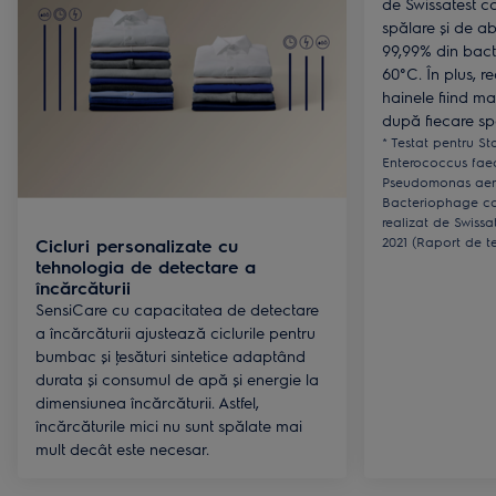
de Swissatest c
spălare și de a
99,99% din bacter
60°C. În plus, r
hainele fiind mai
după fiecare sp
* Testat pentru S
Enterococcus fae
Pseudomonas aer
Bacteriophage con
realizat de Swissa
2021 (Raport de te
Cicluri personalizate cu
tehnologia de detectare a
încărcăturii
SensiCare cu capacitatea de detectare
a încărcăturii ajustează ciclurile pentru
bumbac și ţesături sintetice adaptând
durata și consumul de apă și energie la
dimensiunea încărcăturii. Astfel,
încărcăturile mici nu sunt spălate mai
mult decât este necesar.