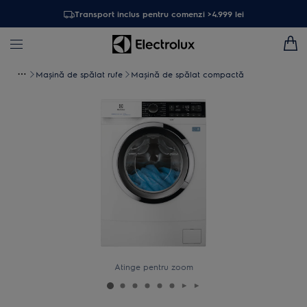
Transport inclus pentru comenzi >4.999 lei
Maşină de spălat rufe
Mașină de spălat compactă
Atinge pentru zoom