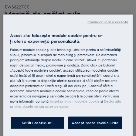
EWS6227CE
Mașină de spălat rufe
PerfectCare600 clasă A 7.0 kg
Continuați fără a accepta
Acest site folosește module cookie pentru a-
ţi oferi o experienţă personalizată.
Folosim module cookie și alte tehnologii similare pentru a ne îmbunătăţi
5 (7)
site-ul, precum și în scopuri de marketing și promovare. De asemenea,
partajăm informaţii despre modul în care utilizezi site-ul, cu partenerii
noștri de social media, promovare și analiză. Dând click pe butonul
Fișa cu informaţii despre produs
„Acceptă toate modulele cookie”, accepţi utilizarea modulelor cookie,
Beneficii
astfel încât să îţi putem oferi o
experienţă personalizată
în cadrul site-
Economisește spaţiu fără compromisuri cu PerfectCare 600 cu
ului, să îţi punem la dispoziţie
oferte speciale
și să îţi afișăm reclame
SensiCare.
adaptate preferinţelor. Dacă alegi să dai click pe „Continuă fără a
SensiCare optimizează durata și consumul de apă și energie.
accepta”, blochezi modulele cookie neesenţiale, ceea ce poate afecta
Îndepărtează 99,99% din bacterii și virusuri* cu programul Anti-
Allergy cu abur
experienţa de navigare și serviciile pe care ţi le putem oferi. Pentru mai
multe informaţii, consultă
Avizul privind modulele cookie
și
Declaraţia
privind datele cu caracter personal
.
Setări cookie-uri
Accept toate cookie-urile