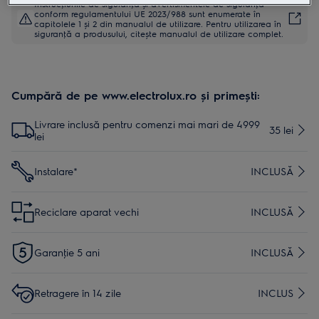
Instrucţiunile de siguranţă și avertismentele de siguranţă
conform regulamentului UE 2023/988 sunt enumerate în
capitolele 1 și 2 din manualul de utilizare. Pentru utilizarea în
siguranţă a produsului, citește manualul de utilizare complet.
Cumpără de pe www.electrolux.ro și primești:
Livrare inclusă pentru comenzi mai mari de 4999
35 lei
lei
Instalare*
INCLUSĂ
Reciclare aparat vechi
INCLUSĂ
Garanţie 5 ani
INCLUSĂ
Retragere în 14 zile
INCLUS