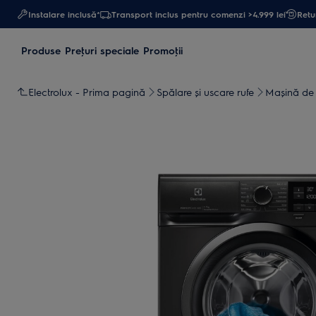
Instalare inclusă*
Transport inclus pentru comenzi >4.999 lei
Retur
Produse
Preţuri speciale
Promoţii
Electrolux - Prima pagină
Spălare și uscare rufe
Maşină de 