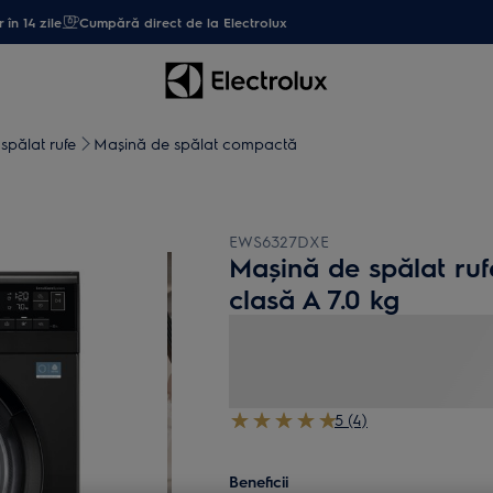
 în 14 zile
Cumpără direct de la Electrolux
spălat rufe
Mașină de spălat compactă
EWS6327DXE
Mașină de spălat ru
clasă A 7.0 kg
5 (4)
Beneficii