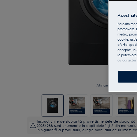
Acest sit
Folosim modu
promovare. D
media, promo
cookie, astfe
oferte spec
accepta”, bl
le putem ofe
cu caracter
Atinge pentru zoom
Instrucţiunile de siguranţă și avertismentele de siguranţ
2023/988 sunt enumerate în capitolele 1 și 2 din manualul 
în siguranţă a produsului, citește manualul de utilizare c