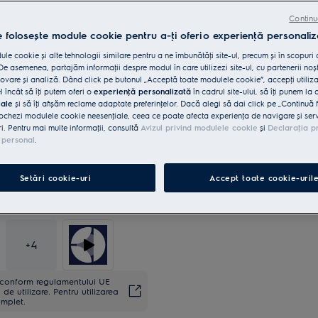
Economisește spaţiu fără compromisuri 
SensiCare optimizează durata și consum
Continu
Îndepărtează 99,99% din bacterii și viru
e folosește module cookie pentru a-ţi oferi o experienţă personaliz
le cookie și alte tehnologii similare pentru a ne îmbunătăţi site-ul, precum și în scopuri
e asemenea, partajăm informaţii despre modul în care utilizezi site-ul, cu partenerii noșt
vare și analiză. Dând click pe butonul „Acceptă toate modulele cookie”, accepţi utiliz
l încât să îţi putem oferi o
experienţă personalizată
în cadrul site-ului, să îţi punem la 
iale
și să îţi afișăm reclame adaptate preferinţelor. Dacă alegi să dai click pe „Continuă 
5 ani garanţie, confort asigur
ochezi modulele cookie neesenţiale, ceea ce poate afecta experienţa de navigare și servic
ri. Pentru mai multe informaţii, consultă
Avizul privind modulele cookie
și
Declaraţia p
 personal
.
10 ani garanţie pentru Motoru
Setări cookie-uri
Accept toate cookie-uril
+
4
ă conform regulamentului UE
de utilizare. Pentru utilizarea
omplet.