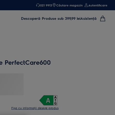
021 9913
Căutare magazin
Autentificare
Descoperă
Produse sub 399,99 lei
Asistenţă
fe PerfectCare600
Fișa cu informaţii despre produs