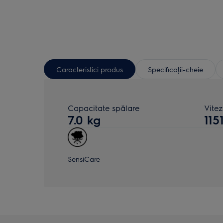
Caracteristici produs
Specificaţii-cheie
Capacitate spălare
Vite
7.0 kg
115
SensiCare