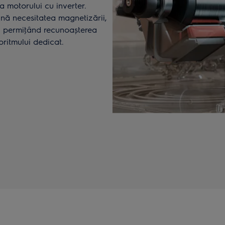
a motorului cu inverter.
nă necesitatea magnetizării,
și permiţând recunoașterea
oritmului dedicat.