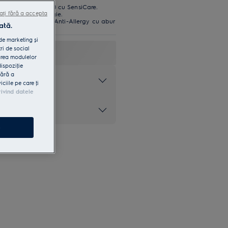
cu PerfectCare 600 cu SensiCare.
ul de apă și energie.
ați fără a accepta
suri* cu programul Anti-Allergy cu abur
ată.
 de marketing și
ri de social
area modulelor
dispoziţie
fără a
at
iile pe care ţi
rivind datele
l Inverter
e