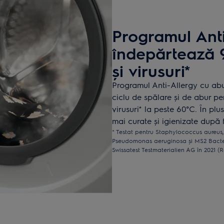
Programul Anti
îndepărtează 9
și virusuri*
Programul Anti-Allergy cu abu
ciclu de spălare și de abur pe
virusuri* la peste 60°C. În plus
mai curate și igienizate după 
* Testat pentru Staphylococcus aureus
Pseudomonas aeruginosa și MS2 Bacter
Swissatest Testmaterialien AG în 2021 (R