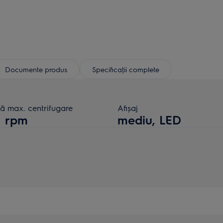
Documente produs
Specificaţii complete
ză max. centrifugare
Afișaj
1 rpm
mediu, LED