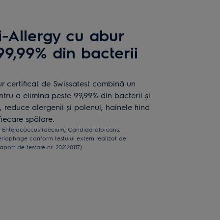
-Allergy cu abur
9,99% din bacterii
r certificat de Swissatest combină un
ntru a elimina peste 99,99% din bacterii și
, reduce alergenii și polenul, hainele fiind
fiecare spălare.
, Enterococcus faecium, Candida albicans,
iophage conform testului extern realizat de
aport de testare nr. 202120117)