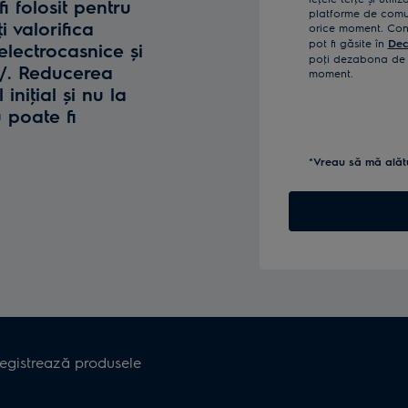
fi folosit pentru
platforme de comun
i valorifica
orice moment. Confi
pot fi găsite în
Dec
lectrocasnice și
poţi dezabona de l
o/. Reducerea
moment.
iniţial și nu la
u poate fi
*Vreau să mă alăt
registrează produsele