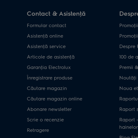
Contact & Asistenţă
Despre
Formular contact
Promoţii
Asistenţă online
Promoţii
Asistenţă service
Despre 
Articole de asistență
100 de a
Garanţia Electrolux
Premii & 
Înregistrare produse
Noutăţi 
Căutare magazin
Noua et
Căutare magazin online
Raportul
Abonare newsletter
Raport s
Scrie o recenzie
Raport 
hainelor
Retragere
Blog Ele