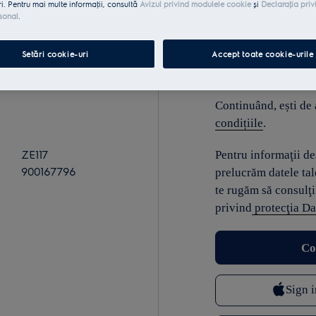
ri. Pentru mai multe informaţii, consultă
Avizul privind modulele cookie
și
Declaraţia priv
sonal
.
E-mail
Setări cookie-uri
Accept toate cookie-urile
Continuând, ești de
condițiile
.
ZE117
Pentru informaţii d
900167796
prelucrăm datele tal
te rugăm să consulţi
privind
protecţia Da