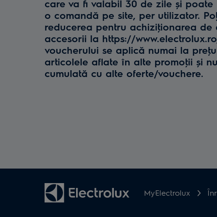
care va fi valabil 30 de zile și poate 
o comandă pe site, per utilizator. Poţ
reducerea pentru achiziţionarea de e
accesorii la https://www.electrolux.r
voucherului se aplică numai la preţul 
articolele aflate în alte promoţii și n
cumulată cu alte oferte/vouchere.
MyElectrolux
În