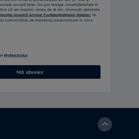
icare socială terţe. Îmi pot retrage consimţămintele în
rm că am împlinit vârsta de 18 ani. Informaţii detaliate
laraţia noastră privind Confidenţialitatea Datelor.
Te
a comunicările de marketing personalizate în orice
ur
MyElectrolux
Mă abonez