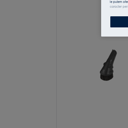
le putem ofe
caracter per