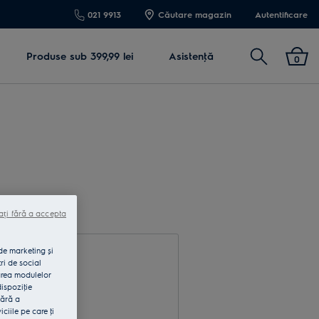
021 9913
Căutare magazin
Autentificare
Cautare
Produse sub 399,99 lei
Asistenţă
0
ați fără a accepta
 de marketing și
ri de social
area modulelor
dispoziţie
fără a
rodu e-mail
iile pe care ţi