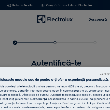
Retur în 14 zile
Cumpără direct de la Electrolux
Descoperă
Autentifică-te
Continu
 folosește module cookie pentru a-ţi oferi o experienţă personalizată.
le cookie și alte tehnologii similare pentru a ne îmbunătăţi site-ul, precum și în scopuri
e asemenea, partajăm informaţii despre modul în care utilizezi site-ul, cu partenerii noșt
vare și analiză. Dând click pe butonul „Acceptă toate modulele cookie”, accepţi utiliz
l încât să îţi putem oferi o
experienţă personalizată
în cadrul site-ului, să îţi punem la 
iale
și să îţi afișăm reclame adaptate preferinţelor. Dacă alegi să dai click pe „Continuă 
Int
ochezi modulele cookie neesenţiale, ceea ce poate afecta experienţa de navigare și servic