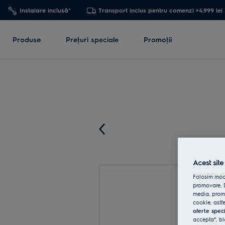
Instalare inclusă*
Transport inclus pentru comenzi >4.999 lei
Produse
Preţuri speciale
Promoţii
Acest site
Folosim modu
promovare. D
media, promo
cookie, astfe
oferte spec
accepta”, bl