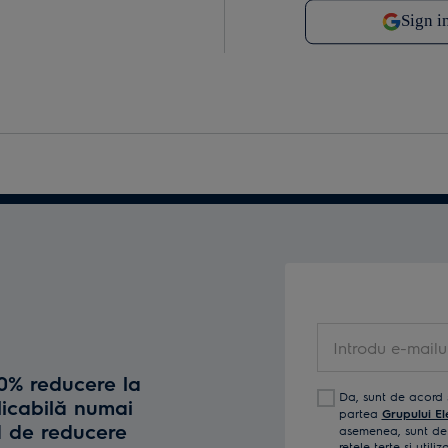
Introdu e-mailul t
10% reducere la
Da, sunt de acord 
licabilă numai
partea
Grupului El
d de reducere
asemenea, sunt de 
reţele terţe și util