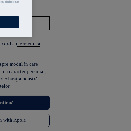
ind datele cu
 acord cu
termenii și
espre modul în care
e cu caracter personal,
 declaraţia noastră
telor
.