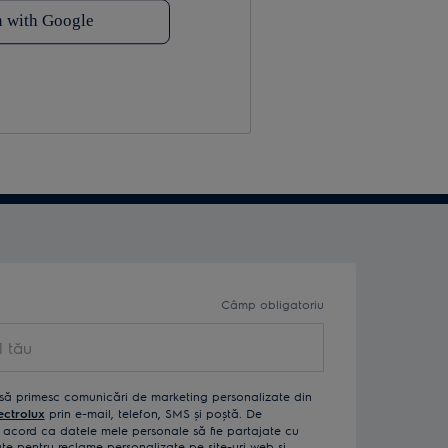
Câmp obligatoriu
ău
să primesc comunicări de marketing personalizate din
ectrolux
prin e-mail, telefon, SMS și poștă. De
acord ca datele mele personale să fie partajate cu
izate pentru reclame personalizate pe site-uri web și