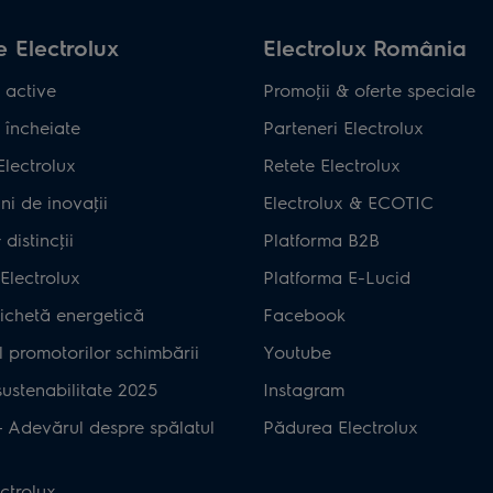
 Electrolux
Electrolux România
 active
Promoţii & oferte speciale
 încheiate
Parteneri Electrolux
Electrolux
Retete Electrolux
ni de inovaţii
Electrolux & ECOTIC
distincţii
Platforma B2B
Electrolux
Platforma E-Lucid
ichetă energetică
Facebook
 promotorilor schimbării
Youtube
ustenabilitate 2025
Instagram
– Adevărul despre spălatul
Pădurea Electrolux
ctrolux