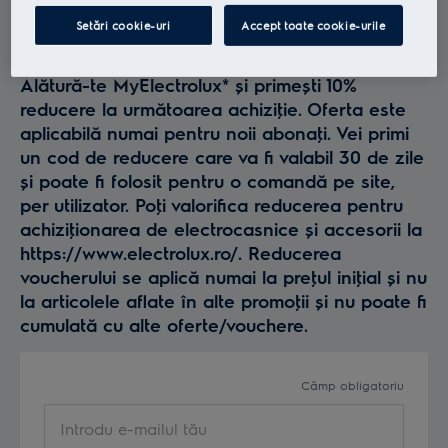
Profită la maxim de
Setări cookie-uri
Accept toate cookie-urile
Electrolux
Alătură-te MyElectrolux* și primești 10%
reducere la următoarea achiziţie. Oferta este
aplicabilă numai pentru noii abonaţi. Vei primi
un cod de reducere care va fi valabil 30 de zile
și poate fi folosit pentru o comandă pe site,
per utilizator. Poţi valorifica reducerea pentru
achiziţionarea de electrocasnice și accesorii la
https://www.electrolux.ro/. Reducerea
voucherului se aplică numai la preţul iniţial și nu
la articolele aflate în alte promoţii și nu poate fi
cumulată cu alte oferte/vouchere.
Câmp obligatoriu
Introdu e-mailul tău