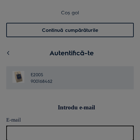
Retur în 14 zile
Coș de cumpărături
Coș gol
Cautare
0
Menu
Continuă cumpărăturile
Autentifică-te
E200S
900168462
Introdu e-mail
E-mail