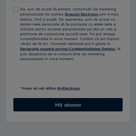
Da, sunt de acord să primesc comunicări de marketing
personalizate din partea
Grupului Electrolux
prin e-mail,
telefon, SMS și poștă. De asemenea, sunt de acord ca
datele mele personale să fie partajate cu reţele terţe și
utilizate pentru reclame personalizate pe site-uri web și
platforme de comunicare socială terţe. Îmi pot retrage
consimţămintele în orice moment. Confirm că am împlinit
vârsta de 18 ani. Informaţii detaliate pot fi găsite în
Declaraţia noastră privind Confidenţialitatea Datelor.
Te
poţi dezabona de la comunicările de marketing
personalizate în orice moment.
*Vreau să mă alătur
MyElectrolux
Mă abonez