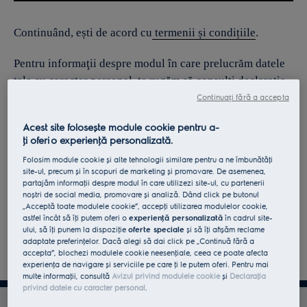
Continuând, ești de acord cu
termenii și condițiile
.
Pentru informaţii despre modul în care prelucrăm datele
tale cu caracter personal, te rugăm să consulţi declaraţia
noastră privind
protecţia Datelor
.
Continuați fără a accepta
Acest site folosește module cookie pentru a-
ţi oferi o experienţă personalizată.
Folosim module cookie și alte tehnologii similare pentru a ne îmbunătăţi
site-ul, precum și în scopuri de marketing și promovare. De asemenea,
partajăm informaţii despre modul în care utilizezi site-ul, cu partenerii
noștri de social media, promovare și analiză. Dând click pe butonul
„Acceptă toate modulele cookie”, accepţi utilizarea modulelor cookie,
astfel încât să îţi putem oferi o
experienţă personalizată
în cadrul site-
ului, să îţi punem la dispoziţie
oferte speciale
și să îţi afișăm reclame
adaptate preferinţelor. Dacă alegi să dai click pe „Continuă fără a
accepta”, blochezi modulele cookie neesenţiale, ceea ce poate afecta
experienţa de navigare și serviciile pe care ţi le putem oferi. Pentru mai
multe informaţii, consultă
Avizul privind modulele cookie
și
Declaraţia
privind datele cu caracter personal
.