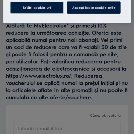
Profită la maxim de
Setări cookie-uri
Accept toate cookie-urile
Electrolux
Alătură-te MyElectrolux* și primești 10%
reducere la următoarea achiziţie. Oferta este
aplicabilă numai pentru noii abonaţi. Vei primi
un cod de reducere care va fi valabil 30 de zile
și poate fi folosit pentru o comandă pe site,
per utilizator. Poţi valorifica reducerea pentru
achiziţionarea de electrocasnice și accesorii la
https://www.electrolux.ro/. Reducerea
voucherului se aplică numai la preţul iniţial și nu
la articolele aflate în alte promoţii și nu poate fi
cumulată cu alte oferte/vouchere.
Câmp obligatoriu
Introdu e-mailul tău