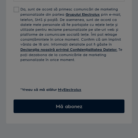
Da, sunt de acord să primesc comunicări de marketing
personalizate din partea
Grupului Electrolux
prin e-mail,
telefon, SMS și poștă. De asemenea, sunt de acord ca
datele mele personale să fie partajate cu reţele terţe și
utilizate pentru reclame personalizate pe site-uri web și
platforme de comunicare socială terţe. Îmi pot retrage
consimţămintele în orice moment. Confirm că am împlinit
vârsta de 18 ani. Informaţii detaliate pot fi găsite în
Declaraţia noastră privind Confidenţialitatea Datelor.
Te
poţi dezabona de la comunicările de marketing
personalizate în orice moment.
*Vreau să mă alătur
MyElectrolux
Mă abonez