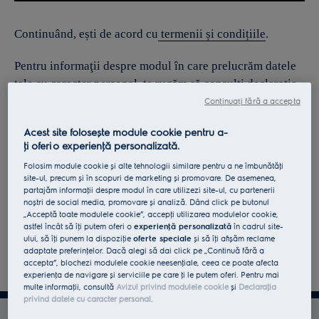
Continuând, ești de acord cu
termenii și condițiile
.
Pentru informaţii despre modul în care prelucrăm datele
tale cu caracter personal, te rugăm să consulţi declaraţia
noastră privind
protecţia Datelor
.
Continuați fără a accepta
Acest site folosește module cookie pentru a-
ţi oferi o experienţă personalizată.
Folosim module cookie și alte tehnologii similare pentru a ne îmbunătăţi
site-ul, precum și în scopuri de marketing și promovare. De asemenea,
partajăm informaţii despre modul în care utilizezi site-ul, cu partenerii
noștri de social media, promovare și analiză. Dând click pe butonul
„Acceptă toate modulele cookie”, accepţi utilizarea modulelor cookie,
astfel încât să îţi putem oferi o
experienţă personalizată
în cadrul site-
ului, să îţi punem la dispoziţie
oferte speciale
și să îţi afișăm reclame
adaptate preferinţelor. Dacă alegi să dai click pe „Continuă fără a
accepta”, blochezi modulele cookie neesenţiale, ceea ce poate afecta
experienţa de navigare și serviciile pe care ţi le putem oferi. Pentru mai
multe informaţii, consultă
Avizul privind modulele cookie
și
Declaraţia
privind datele cu caracter personal
.