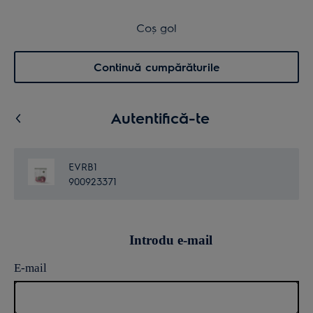
Transport inclus pentru comenzi >4.999 lei
Coș de cumpărături
Coș gol
Cautare
0
Menu
Continuă cumpărăturile
Autentifică-te
EVRB1
900923371
Introdu e-mail
E-mail