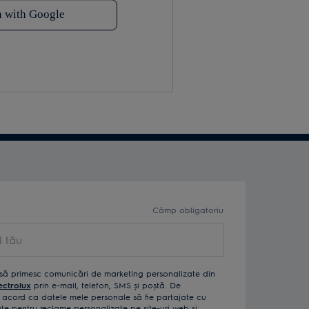
Câmp obligatoriu
ău
să primesc comunicări de marketing personalizate din
ectrolux
prin e-mail, telefon, SMS și poștă. De
acord ca datele mele personale să fie partajate cu
izate pentru reclame personalizate pe site-uri web și