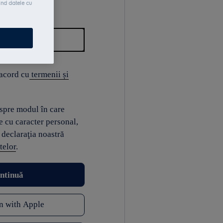
ind datele cu
 acord cu
termenii și
espre modul în care
e cu caracter personal,
 declaraţia noastră
telor
.