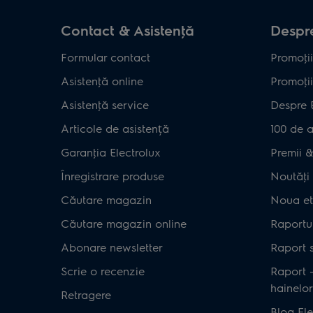
Contact & Asistenţă
Despre
Formular contact
Promoţii
Asistenţă online
Promoţii
Asistenţă service
Despre 
Articole de asistență
100 de a
Garanţia Electrolux
Premii & 
Înregistrare produse
Noutăţi 
Căutare magazin
Noua et
Căutare magazin online
Raportul
Abonare newsletter
Raport s
Scrie o recenzie
Raport 
hainelor
Retragere
Blog Ele