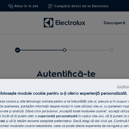
Retur în 14 zile
Cumpără direct de la Electrolux
Descoperă
Autentifică-te
Continu
 folosește module cookie pentru a-ţi oferi o experienţă personalizată.
le cookie și alte tehnologii similare pentru a ne îmbunătăţi site-ul, precum și în scopuri
e asemenea, partajăm informaţii despre modul în care utilizezi site-ul, cu partenerii noșt
vare și analiză. Dând click pe butonul „Acceptă toate modulele cookie”, accepţi utiliz
l încât să îţi putem oferi o
experienţă personalizată
în cadrul site-ului, să îţi punem la 
iale
și să îţi afișăm reclame adaptate preferinţelor. Dacă alegi să dai click pe „Continuă 
Int
ochezi modulele cookie neesenţiale, ceea ce poate afecta experienţa de navigare și servic