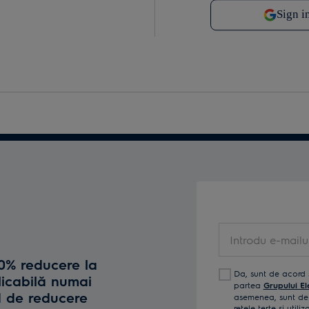
Introdu e-mailul t
10% reducere la
Da, sunt de acord 
licabilă numai
partea
Grupului El
d de reducere
asemenea, sunt de 
reţele terţe și util