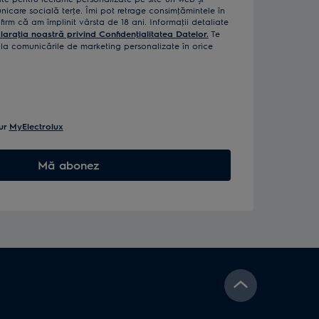
icare socială terţe. Îmi pot retrage consimţămintele în
rm că am împlinit vârsta de 18 ani. Informaţii detaliate
laraţia noastră privind Confidenţialitatea Datelor.
Te
a comunicările de marketing personalizate în orice
ur
MyElectrolux
Mă abonez