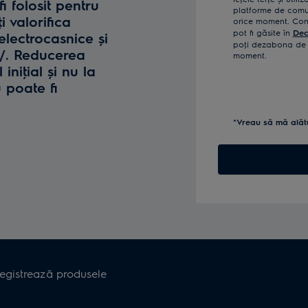
fi folosit pentru
platforme de comun
i valorifica
orice moment. Confi
pot fi găsite în
Dec
lectrocasnice și
poţi dezabona de l
o/. Reducerea
moment.
iniţial și nu la
u poate fi
*Vreau să mă alăt
registrează produsele