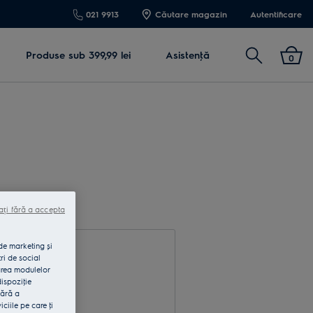
021 9913
Căutare magazin
Autentificare
Cautare
Produse sub 399,99 lei
Asistenţă
0
ați fără a accepta
 de marketing și
ri de social
area modulelor
dispoziţie
fără a
rodu e-mail
iile pe care ţi