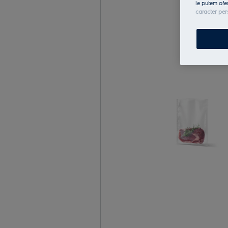
le putem ofe
caracter per