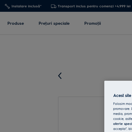
Instalare inclusă*
Transport inclus pentru comenzi >4.999 lei
Produse
Preţuri speciale
Promoţii
Acest site
Folosim modu
promovare. D
media, promo
cookie, astfe
oferte spec
accepta”, bl