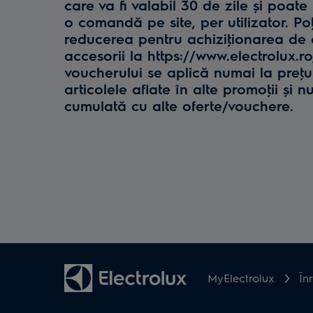
care va fi valabil 30 de zile și poate 
o comandă pe site, per utilizator. Poţ
reducerea pentru achiziţionarea de e
accesorii la https://www.electrolux.r
voucherului se aplică numai la preţul 
articolele aflate în alte promoţii și n
cumulată cu alte oferte/vouchere.
MyElectrolux
În