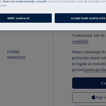
ri. Pentru mai multe informaţii, consultă
Avizul privind modulele cookie
și
Declaraţia priv
sonal
.
E-mail
Setări cookie-uri
Accept toate cookie-urile
Continuând, ești de
condițiile
.
EVSRB1
Pentru informaţii d
900923510
prelucrăm datele tal
te rugăm să consulţi
privind
protecţia Da