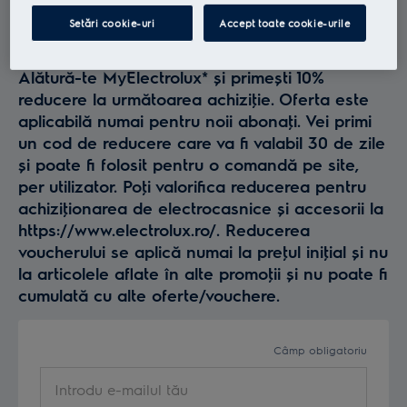
Profită la maxim de
Setări cookie-uri
Accept toate cookie-urile
Electrolux
Alătură-te MyElectrolux* și primești 10%
reducere la următoarea achiziţie. Oferta este
aplicabilă numai pentru noii abonaţi. Vei primi
un cod de reducere care va fi valabil 30 de zile
și poate fi folosit pentru o comandă pe site,
per utilizator. Poţi valorifica reducerea pentru
achiziţionarea de electrocasnice și accesorii la
https://www.electrolux.ro/. Reducerea
voucherului se aplică numai la preţul iniţial și nu
la articolele aflate în alte promoţii și nu poate fi
cumulată cu alte oferte/vouchere.
Câmp obligatoriu
Introdu e-mailul tău