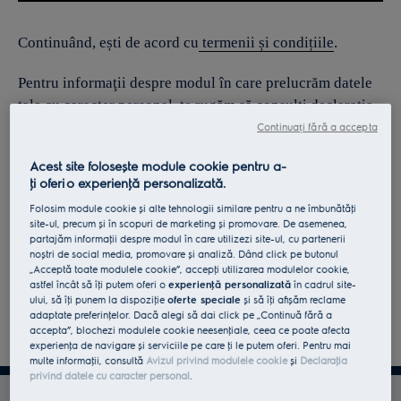
Continuând, ești de acord cu
termenii și condițiile
.
Pentru informaţii despre modul în care prelucrăm datele
tale cu caracter personal, te rugăm să consulţi declaraţia
noastră privind
protecţia Datelor
.
Continuați fără a accepta
Acest site folosește module cookie pentru a-
ţi oferi o experienţă personalizată.
Folosim module cookie și alte tehnologii similare pentru a ne îmbunătăţi
site-ul, precum și în scopuri de marketing și promovare. De asemenea,
partajăm informaţii despre modul în care utilizezi site-ul, cu partenerii
noștri de social media, promovare și analiză. Dând click pe butonul
„Acceptă toate modulele cookie”, accepţi utilizarea modulelor cookie,
astfel încât să îţi putem oferi o
experienţă personalizată
în cadrul site-
ului, să îţi punem la dispoziţie
oferte speciale
și să îţi afișăm reclame
adaptate preferinţelor. Dacă alegi să dai click pe „Continuă fără a
accepta”, blochezi modulele cookie neesenţiale, ceea ce poate afecta
experienţa de navigare și serviciile pe care ţi le putem oferi. Pentru mai
multe informaţii, consultă
Avizul privind modulele cookie
și
Declaraţia
privind datele cu caracter personal
.