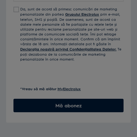
Da, sunt de acord să primesc comunicări de marketing
personalizate din partea
Grupului Electrolux
prin e-mail,
telefon, SMS și poștă. De asemenea, sunt de acord ca
datele mele personale să fie partajate cu reţele terţe și
utilizate pentru reclame personalizate pe site-uri web și
platforme de comunicare socială terţe. Îmi pot retrage
consimţămintele în orice moment. Confirm că am împlinit
vârsta de 18 ani. Informaţii detaliate pot fi găsite în
Declaraţia noastră privind Confidenţialitatea Datelor.
Te
poţi dezabona de la comunicările de marketing
personalizate în orice moment.
*Vreau să mă alătur
MyElectrolux
Mă abonez