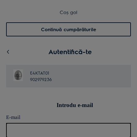
Retur în 14 zile
Coș de cumpărături
Coș gol
Cautare
0
Menu
Continuă cumpărăturile
Autentifică-te
E4KTAT01
902979236
Introdu e-mail
E-mail