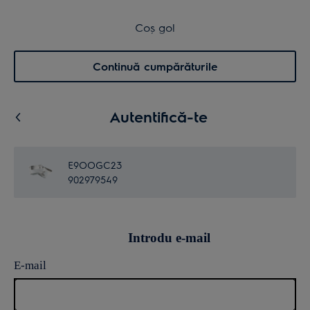
Transport inclus pentru comenzi >4.999 lei
Coș de cumpărături
Coș gol
Cautare
0
Menu
Continuă cumpărăturile
Autentifică-te
E9OOGC23
902979549
Introdu e-mail
E-mail