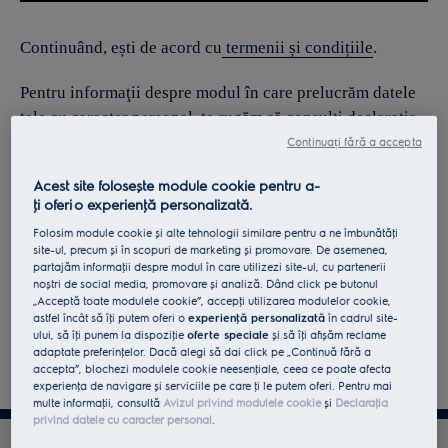
Continuând, ești de acord cu
termenii și condițiile
.
Pentru informaţii despre modul în care prelucrăm datele
tale cu caracter personal, te rugăm să consulţi declaraţia
noastră privind
protecţia Datelor
.
Continuați fără a accepta
Acest site folosește module cookie pentru a-
ţi oferi o experienţă personalizată.
Folosim module cookie și alte tehnologii similare pentru a ne îmbunătăţi
site-ul, precum și în scopuri de marketing și promovare. De asemenea,
partajăm informaţii despre modul în care utilizezi site-ul, cu partenerii
noștri de social media, promovare și analiză. Dând click pe butonul
„Acceptă toate modulele cookie”, accepţi utilizarea modulelor cookie,
astfel încât să îţi putem oferi o
experienţă personalizată
în cadrul site-
ului, să îţi punem la dispoziţie
oferte speciale
și să îţi afișăm reclame
adaptate preferinţelor. Dacă alegi să dai click pe „Continuă fără a
accepta”, blochezi modulele cookie neesenţiale, ceea ce poate afecta
experienţa de navigare și serviciile pe care ţi le putem oferi. Pentru mai
multe informaţii, consultă
Avizul privind modulele cookie
și
Declaraţia
privind datele cu caracter personal
.