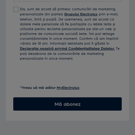
Da, sunt de acord să primesc comunicări de marketing
personalizate din partea
Grupului Electrolux
prin e-mail,
telefon, SMS și poștă. De asemenea, sunt de acord ca
datele mele personale să fie partajate cu reţele terţe și
utilizate pentru reclame personalizate pe site-uri web și
platforme de comunicare socială terţe. Îmi pot retrage
consimţămintele în orice moment. Confirm că am împlinit
vârsta de 18 ani. Informaţii detaliate pot fi găsite în
Declaraţia noastră privind Confidenţialitatea Datelor.
Te
poţi dezabona de la comunicările de marketing
personalizate în orice moment.
*Vreau să mă alătur
MyElectrolux
Mă abonez