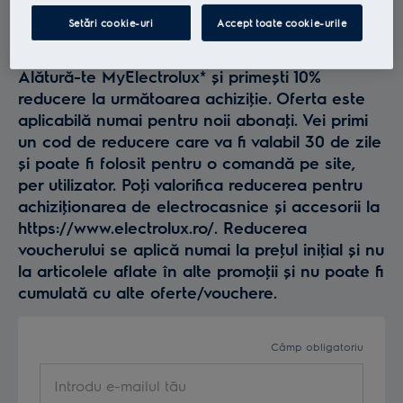
Profită la maxim de
Setări cookie-uri
Accept toate cookie-urile
Electrolux
Alătură-te MyElectrolux* și primești 10%
reducere la următoarea achiziţie. Oferta este
aplicabilă numai pentru noii abonaţi. Vei primi
un cod de reducere care va fi valabil 30 de zile
și poate fi folosit pentru o comandă pe site,
per utilizator. Poţi valorifica reducerea pentru
achiziţionarea de electrocasnice și accesorii la
https://www.electrolux.ro/. Reducerea
voucherului se aplică numai la preţul iniţial și nu
la articolele aflate în alte promoţii și nu poate fi
cumulată cu alte oferte/vouchere.
Câmp obligatoriu
Introdu e-mailul tău