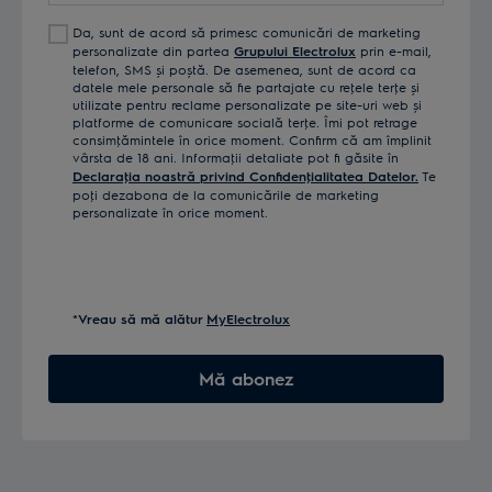
Da, sunt de acord să primesc comunicări de marketing
personalizate din partea
Grupului Electrolux
prin e-mail,
telefon, SMS și poștă. De asemenea, sunt de acord ca
datele mele personale să fie partajate cu reţele terţe și
utilizate pentru reclame personalizate pe site-uri web și
platforme de comunicare socială terţe. Îmi pot retrage
consimţămintele în orice moment. Confirm că am împlinit
vârsta de 18 ani. Informaţii detaliate pot fi găsite în
Declaraţia noastră privind Confidenţialitatea Datelor.
Te
poţi dezabona de la comunicările de marketing
personalizate în orice moment.
*Vreau să mă alătur
MyElectrolux
Mă abonez