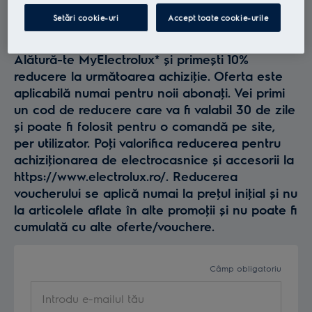
Profită la maxim de
Setări cookie-uri
Accept toate cookie-urile
Electrolux
Alătură-te MyElectrolux* și primești 10%
reducere la următoarea achiziţie. Oferta este
aplicabilă numai pentru noii abonaţi. Vei primi
un cod de reducere care va fi valabil 30 de zile
și poate fi folosit pentru o comandă pe site,
per utilizator. Poţi valorifica reducerea pentru
achiziţionarea de electrocasnice și accesorii la
https://www.electrolux.ro/. Reducerea
voucherului se aplică numai la preţul iniţial și nu
la articolele aflate în alte promoţii și nu poate fi
cumulată cu alte oferte/vouchere.
Câmp obligatoriu
Introdu e-mailul tău