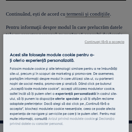
Continuând, ești de acord cu
termenii și condițiile
.
Pentru informaţii despre modul în care prelucrăm datele
tale cu caracter personal, te rugăm să consulţi declaraţia
noastră privind
protecţia Datelor
.
Continuați fără a accepta
Acest site folosește module cookie pentru a-
ţi oferi o experienţă personalizată.
Folosim module cookie și alte tehnologii similare pentru a ne îmbunătăţi
site-ul, precum și în scopuri de marketing și promovare. De asemenea,
partajăm informaţii despre modul în care utilizezi site-ul, cu partenerii
noștri de social media, promovare și analiză. Dând click pe butonul
„Acceptă toate modulele cookie”, accepţi utilizarea modulelor cookie,
astfel încât să îţi putem oferi o
experienţă personalizată
în cadrul site-
ului, să îţi punem la dispoziţie
oferte speciale
și să îţi afișăm reclame
adaptate preferinţelor. Dacă alegi să dai click pe „Continuă fără a
accepta”, blochezi modulele cookie neesenţiale, ceea ce poate afecta
experienţa de navigare și serviciile pe care ţi le putem oferi. Pentru mai
multe informaţii, consultă
Avizul privind modulele cookie
și
Declaraţia
privind datele cu caracter personal
.