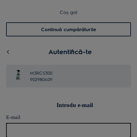
Transport inclus pentru comenzi >4.999 lei
Coș de cumpărături
Coș gol
Cautare
0
Menu
Continuă cumpărăturile
Autentifică-te
M3RCS300
902980409
Introdu e-mail
E-mail