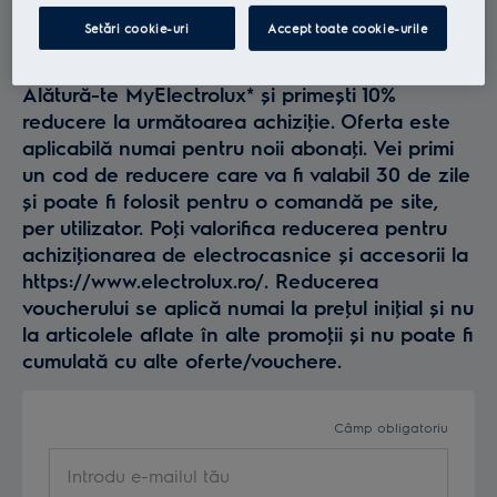
Profită la maxim de
Setări cookie-uri
Accept toate cookie-urile
Electrolux
Alătură-te MyElectrolux* și primești 10%
reducere la următoarea achiziţie. Oferta este
aplicabilă numai pentru noii abonaţi. Vei primi
un cod de reducere care va fi valabil 30 de zile
și poate fi folosit pentru o comandă pe site,
per utilizator. Poţi valorifica reducerea pentru
achiziţionarea de electrocasnice și accesorii la
https://www.electrolux.ro/. Reducerea
voucherului se aplică numai la preţul iniţial și nu
la articolele aflate în alte promoţii și nu poate fi
cumulată cu alte oferte/vouchere.
Câmp obligatoriu
Introdu e-mailul tău