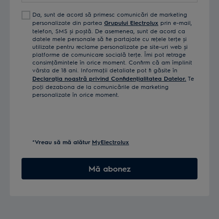
Da, sunt de acord să primesc comunicări de marketing
personalizate din partea
Grupului Electrolux
prin e-mail,
telefon, SMS și poștă. De asemenea, sunt de acord ca
datele mele personale să fie partajate cu reţele terţe și
utilizate pentru reclame personalizate pe site-uri web și
platforme de comunicare socială terţe. Îmi pot retrage
consimţămintele în orice moment. Confirm că am împlinit
vârsta de 18 ani. Informaţii detaliate pot fi găsite în
Declaraţia noastră privind Confidenţialitatea Datelor.
Te
poţi dezabona de la comunicările de marketing
personalizate în orice moment.
*Vreau să mă alătur
MyElectrolux
Mă abonez