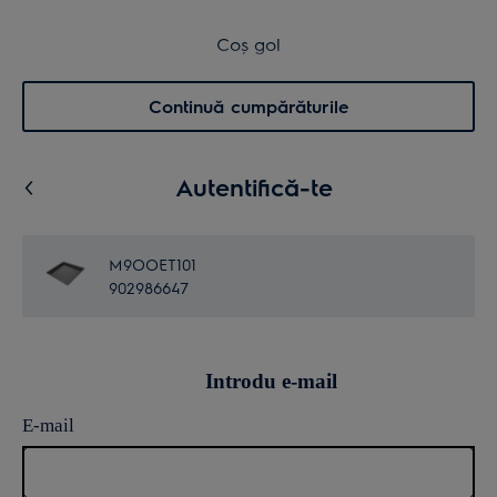
Transport inclus pentru comenzi >4.999 lei
Coș de cumpărături
Coș gol
Cautare
0
Menu
Continuă cumpărăturile
Autentifică-te
M9OOET101
902986647
Introdu e-mail
E-mail