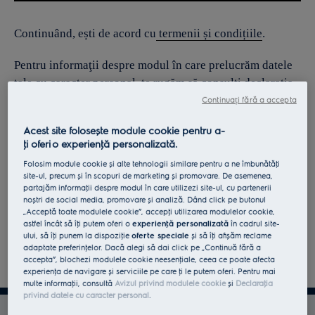
Continuând, ești de acord cu
termenii și condițiile
.
Pentru informaţii despre modul în care prelucrăm datele
tale cu caracter personal, te rugăm să consulţi declaraţia
noastră privind
protecţia Datelor
.
Continuați fără a accepta
Acest site folosește module cookie pentru a-
ţi oferi o experienţă personalizată.
Folosim module cookie și alte tehnologii similare pentru a ne îmbunătăţi
site-ul, precum și în scopuri de marketing și promovare. De asemenea,
partajăm informaţii despre modul în care utilizezi site-ul, cu partenerii
noștri de social media, promovare și analiză. Dând click pe butonul
„Acceptă toate modulele cookie”, accepţi utilizarea modulelor cookie,
astfel încât să îţi putem oferi o
experienţă personalizată
în cadrul site-
ului, să îţi punem la dispoziţie
oferte speciale
și să îţi afișăm reclame
adaptate preferinţelor. Dacă alegi să dai click pe „Continuă fără a
accepta”, blochezi modulele cookie neesenţiale, ceea ce poate afecta
experienţa de navigare și serviciile pe care ţi le putem oferi. Pentru mai
multe informaţii, consultă
Avizul privind modulele cookie
și
Declaraţia
privind datele cu caracter personal
.