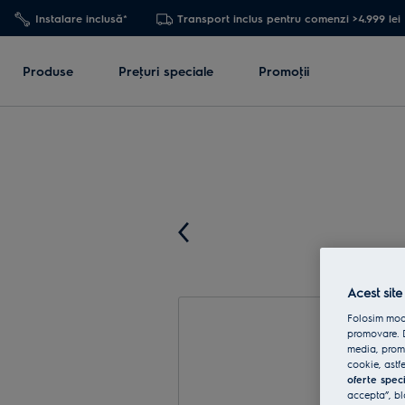
Instalare inclusă*
Transport inclus pentru comenzi >4.999 lei
Produse
Preţuri speciale
Promoţii
Acest site
Folosim modu
promovare. D
media, promo
cookie, astfe
oferte spec
accepta”, bl