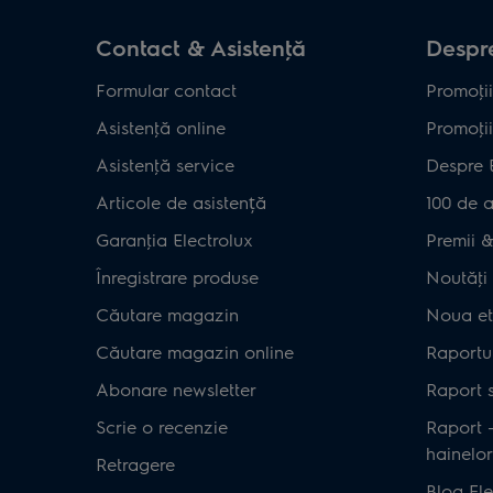
Contact & Asistenţă
Despre
Formular contact
Promoţii
Asistenţă online
Promoţii
Asistenţă service
Despre 
Articole de asistență
100 de a
Garanţia Electrolux
Premii & 
Înregistrare produse
Noutăţi 
Căutare magazin
Noua et
Căutare magazin online
Raportul
Abonare newsletter
Raport s
Scrie o recenzie
Raport 
hainelor
Retragere
Blog Ele