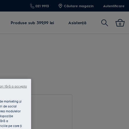
021 9913
Căutare magazin
Autentificare
Cautare
Produse sub 399,99 lei
Asistenţă
0
ați fără a accepta
 de marketing și
ri de social
area modulelor
dispoziţie
fără a
rodu e-mail
iile pe care ţi