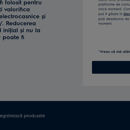
fi folosit pentru
platforme de comun
i valorifica
orice moment. Confi
pot fi găsite în
Dec
lectrocasnice și
poţi dezabona de l
o/. Reducerea
moment.
iniţial și nu la
u poate fi
*Vreau să mă alăt
registrează produsele