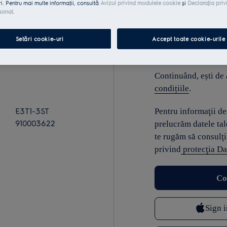
ri. Pentru mai multe informaţii, consultă
Avizul privind modulele cookie
și
Declaraţia priv
sonal
.
E-mail
Setări cookie-uri
Accept toate cookie-urile
Continuând, ești de
condițiile
.
E3T1-3ST
Pentru informaţii d
910003622
prelucrăm datele tal
te rugăm să consulţi
privind
protecţia Da