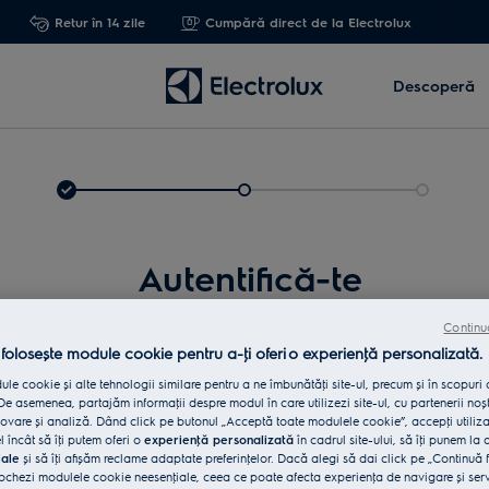
Retur în 14 zile
Cumpără direct de la Electrolux
Descoperă
Autentifică-te
Continu
 folosește module cookie pentru a-ţi oferi o experienţă personalizată.
le cookie și alte tehnologii similare pentru a ne îmbunătăţi site-ul, precum și în scopuri
e asemenea, partajăm informaţii despre modul în care utilizezi site-ul, cu partenerii noșt
vare și analiză. Dând click pe butonul „Acceptă toate modulele cookie”, accepţi utiliz
l încât să îţi putem oferi o
experienţă personalizată
în cadrul site-ului, să îţi punem la 
iale
și să îţi afișăm reclame adaptate preferinţelor. Dacă alegi să dai click pe „Continuă 
Int
ochezi modulele cookie neesenţiale, ceea ce poate afecta experienţa de navigare și servic