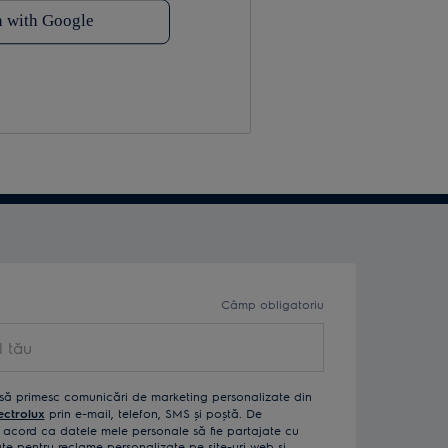
Câmp obligatoriu
ău
să primesc comunicări de marketing personalizate din
ectrolux
prin e-mail, telefon, SMS și poștă. De
acord ca datele mele personale să fie partajate cu
izate pentru reclame personalizate pe site-uri web și