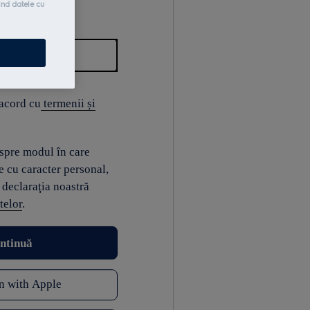
ind datele cu
 acord cu
termenii și
espre modul în care
e cu caracter personal,
 declaraţia noastră
telor
.