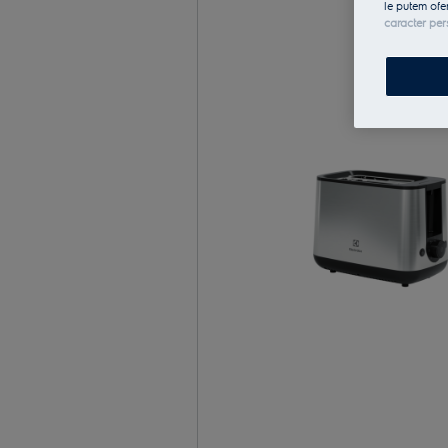
le putem ofe
caracter per