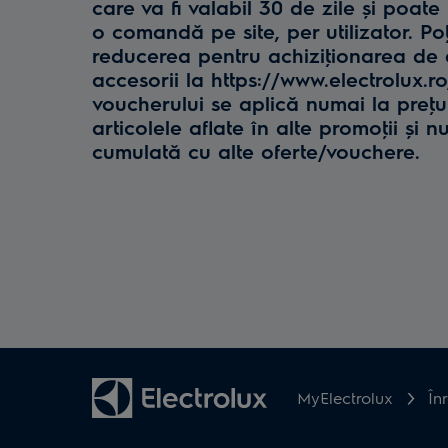
care va fi valabil 30 de zile și poate 
o comandă pe site, per utilizator. Poţ
reducerea pentru achiziţionarea de e
accesorii la https://www.electrolux.r
voucherului se aplică numai la preţul 
articolele aflate în alte promoţii și n
cumulată cu alte oferte/vouchere.
MyElectrolux
În