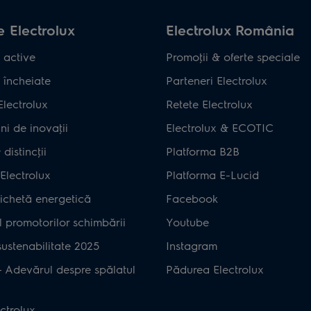
 Electrolux
Electrolux România
 active
Promoţii & oferte speciale
 încheiate
Parteneri Electrolux
Electrolux
Retete Electrolux
ni de inovaţii
Electrolux & ECOTIC
distincţii
Platforma B2B
Electrolux
Platforma E-Lucid
ichetă energetică
Facebook
 promotorilor schimbării
Youtube
ustenabilitate 2025
Instagram
– Adevărul despre spălatul
Pădurea Electrolux
ctrolux