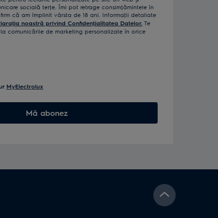
icare socială terţe. Îmi pot retrage consimţămintele în
rm că am împlinit vârsta de 18 ani. Informaţii detaliate
laraţia noastră privind Confidenţialitatea Datelor.
Te
a comunicările de marketing personalizate în orice
ur
MyElectrolux
Mă abonez