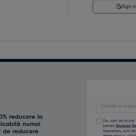
Introdu e-mailul t
10% reducere la
Da, sunt de acord 
licabilă numai
partea
Grupului El
d de reducere
asemenea, sunt de 
reţele terţe și util