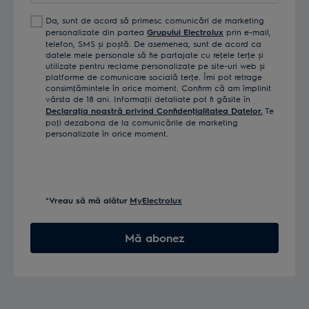
Da, sunt de acord să primesc comunicări de marketing
personalizate din partea
Grupului Electrolux
prin e-mail,
telefon, SMS și poștă. De asemenea, sunt de acord ca
datele mele personale să fie partajate cu reţele terţe și
utilizate pentru reclame personalizate pe site-uri web și
platforme de comunicare socială terţe. Îmi pot retrage
consimţămintele în orice moment. Confirm că am împlinit
vârsta de 18 ani. Informaţii detaliate pot fi găsite în
Declaraţia noastră privind Confidenţialitatea Datelor.
Te
poţi dezabona de la comunicările de marketing
personalizate în orice moment.
*Vreau să mă alătur
MyElectrolux
Mă abonez