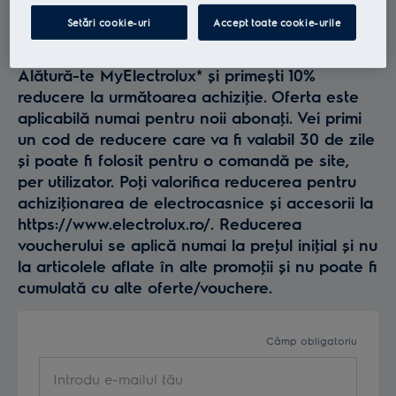
Profită la maxim de
Setări cookie-uri
Accept toate cookie-urile
Electrolux
Alătură-te MyElectrolux* și primești 10%
reducere la următoarea achiziţie. Oferta este
aplicabilă numai pentru noii abonaţi. Vei primi
un cod de reducere care va fi valabil 30 de zile
și poate fi folosit pentru o comandă pe site,
per utilizator. Poţi valorifica reducerea pentru
achiziţionarea de electrocasnice și accesorii la
https://www.electrolux.ro/. Reducerea
voucherului se aplică numai la preţul iniţial și nu
la articolele aflate în alte promoţii și nu poate fi
cumulată cu alte oferte/vouchere.
Câmp obligatoriu
Introdu e-mailul tău