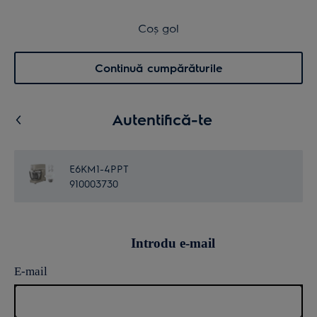
Transport inclus pentru comenzi >4.999 lei
Coș de cumpărături
Coș gol
Cautare
0
Menu
Continuă cumpărăturile
Autentifică-te
E6KM1-4PPT
910003730
Introdu e-mail
E-mail