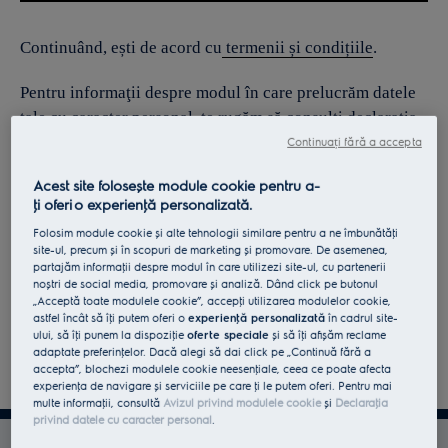
Continuând, ești de acord cu
termenii și condițiile
.
Pentru informaţii despre modul în care prelucrăm datele
tale cu caracter personal, te rugăm să consulţi declaraţia
noastră privind
protecţia Datelor
.
Continuați fără a accepta
Acest site folosește module cookie pentru a-
ţi oferi o experienţă personalizată.
Folosim module cookie și alte tehnologii similare pentru a ne îmbunătăţi
site-ul, precum și în scopuri de marketing și promovare. De asemenea,
partajăm informaţii despre modul în care utilizezi site-ul, cu partenerii
noștri de social media, promovare și analiză. Dând click pe butonul
„Acceptă toate modulele cookie”, accepţi utilizarea modulelor cookie,
astfel încât să îţi putem oferi o
experienţă personalizată
în cadrul site-
ului, să îţi punem la dispoziţie
oferte speciale
și să îţi afișăm reclame
adaptate preferinţelor. Dacă alegi să dai click pe „Continuă fără a
accepta”, blochezi modulele cookie neesenţiale, ceea ce poate afecta
experienţa de navigare și serviciile pe care ţi le putem oferi. Pentru mai
multe informaţii, consultă
Avizul privind modulele cookie
și
Declaraţia
privind datele cu caracter personal
.