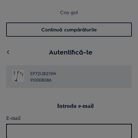
Retur în 14 zile
Coș de cumpărături
Coș gol
Cautare
0
Menu
Continuă cumpărăturile
Autentifică-te
EP72UB21SW
910008086
Introdu e-mail
E-mail