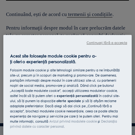
Continuând, ești de acord cu
termenii și condițiile
.
Pentru informaţii despre modul în care prelucrăm datele
tale cu caracter personal, te rugăm să consulţi declaraţia
noastră privind
protecţia Datelor
.
Continuați fără a accepta
Acest site folosește module cookie pentru a-
ţi oferi o experienţă personalizată.
Folosim module cookie și alte tehnologii similare pentru a ne îmbunătăţi
site-ul, precum și în scopuri de marketing și promovare. De asemenea,
partajăm informaţii despre modul în care utilizezi site-ul, cu partenerii
noștri de social media, promovare și analiză. Dând click pe butonul
„Acceptă toate modulele cookie”, accepţi utilizarea modulelor cookie,
astfel încât să îţi putem oferi o
experienţă personalizată
în cadrul site-
ului, să îţi punem la dispoziţie
oferte speciale
și să îţi afișăm reclame
adaptate preferinţelor. Dacă alegi să dai click pe „Continuă fără a
accepta”, blochezi modulele cookie neesenţiale, ceea ce poate afecta
experienţa de navigare și serviciile pe care ţi le putem oferi. Pentru mai
multe informaţii, consultă
Avizul privind modulele cookie
și
Declaraţia
privind datele cu caracter personal
.