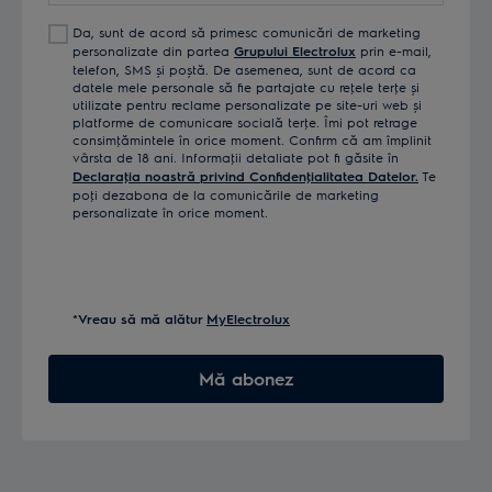
Da, sunt de acord să primesc comunicări de marketing
personalizate din partea
Grupului Electrolux
prin e-mail,
telefon, SMS și poștă. De asemenea, sunt de acord ca
datele mele personale să fie partajate cu reţele terţe și
utilizate pentru reclame personalizate pe site-uri web și
platforme de comunicare socială terţe. Îmi pot retrage
consimţămintele în orice moment. Confirm că am împlinit
vârsta de 18 ani. Informaţii detaliate pot fi găsite în
Declaraţia noastră privind Confidenţialitatea Datelor.
Te
poţi dezabona de la comunicările de marketing
personalizate în orice moment.
*Vreau să mă alătur
MyElectrolux
Mă abonez