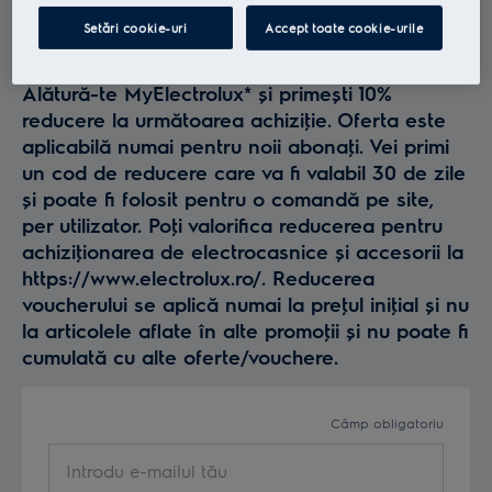
Profită la maxim de
Setări cookie-uri
Accept toate cookie-urile
Electrolux
Alătură-te MyElectrolux* și primești 10%
reducere la următoarea achiziţie. Oferta este
aplicabilă numai pentru noii abonaţi. Vei primi
un cod de reducere care va fi valabil 30 de zile
și poate fi folosit pentru o comandă pe site,
per utilizator. Poţi valorifica reducerea pentru
achiziţionarea de electrocasnice și accesorii la
https://www.electrolux.ro/. Reducerea
voucherului se aplică numai la preţul iniţial și nu
la articolele aflate în alte promoţii și nu poate fi
cumulată cu alte oferte/vouchere.
Câmp obligatoriu
Introdu e-mailul tău