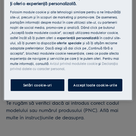
ţi oferi o experienţă personalizată.
jos
codul
Folosim module cookie și alte tehnologii similare pentru a ne îmbunătăţi
site-ul, precum și în scopuri de marketing și promovare. De asemenea,
modelului
partajăm informaţii despre modul în care utilizezi site-ul, cu partenerii
Unde găsesc plăcuţa pe produsul meu?
sau
noștri de social media, promovare și analiză. Dând click pe butonul
„Acceptă toate modulele cookie”, accepţi utilizarea modulelor cookie,
numărul
Cum sa fotografiezi placuţa de identificare
astfel încât să îţi putem oferi o
experienţă personalizată
în cadrul site-
produsului
ului, să îţi punem la dispoziţie
oferte speciale
și să îţi afișăm reclame
adaptate preferinţelor. Dacă alegi să dai click pe „Continuă fără a
(PNC)
sau
accepta”, blochezi modulele cookie neesenţiale, ceea ce poate afecta
sau
experienţa de navigare și serviciile pe care ţi le putem oferi. Pentru mai
încarcă
multe informaţii, consultă
Avizul privind modulele cookie
și
Declaraţia
privind datele cu caracter personal
.
o
Adaugă informaţia manual
fotografie
Nu am găsit niciun rezultat pentru
cu
Setări cookie-uri
Accept toate cookie-urile
911077045
plăcuta
de
Te rugăm să verifici dacă ai introdus corect codul
inmatriculare
modelului sau numărul produsului (PNC). Află mai
a
multe în instrucţiunile de deasupra.
produsului.