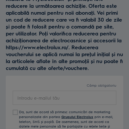
reducere la următoarea achiziţie. Oferta este
aplicabilă numai pentru noii abonaţi. Vei primi
un cod de reducere care va fi valabil 30 de zile
și poate fi folosit pentru o comandă pe site,
per utilizator. Poţi valorifica reducerea pentru
achiziţionarea de electrocasnice și accesorii la
https://www.electrolux.ro/. Reducerea
voucherului se aplică numai la preţul iniţial și nu
la articolele aflate în alte promoţii și nu poate fi
cumulată cu alte oferte/vouchere.
Câmp obligatoriu
Introdu
e-
mailul
Da, sunt de acord să primesc comunicări de marketing
tău
personalizate din partea
Grupului Electrolux
prin e-mail,
telefon, SMS și poștă. De asemenea, sunt de acord ca
datele mele personale să fie partajate cu reţele terţe și