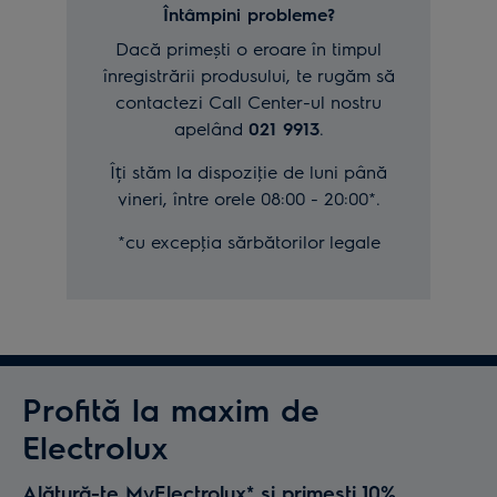
Întâmpini probleme?
Dacă primești o eroare în timpul
înregistrării produsului, te rugăm să
contactezi Call Center-ul nostru
apelând
021 9913
.
Îți stăm la dispoziţie de luni până
vineri, între orele 08:00 - 20:00*.
*cu excepţia sărbătorilor legale
Profită la maxim de
Electrolux
Alătură-te MyElectrolux* și primești 10%