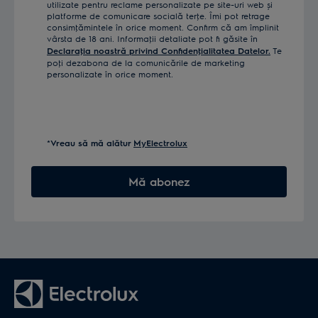
utilizate pentru reclame personalizate pe site-uri web și
platforme de comunicare socială terţe. Îmi pot retrage
consimţămintele în orice moment. Confirm că am împlinit
vârsta de 18 ani. Informaţii detaliate pot fi găsite în
Declaraţia noastră privind Confidenţialitatea Datelor.
Te
poţi dezabona de la comunicările de marketing
personalizate în orice moment.
*Vreau să mă alătur
MyElectrolux
Mă abonez