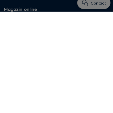
Contact
Magazin online
De ce să cumperi de la Electrolux?
Termeni și condiţii magazin online
Întrebări frecvente
Precizari legale
Avizul privind modulele cookie