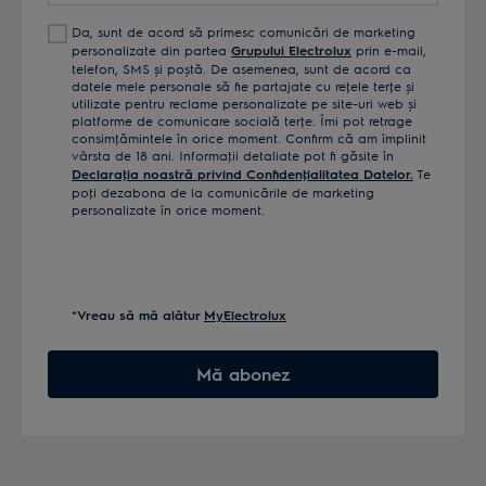
Da, sunt de acord să primesc comunicări de marketing
personalizate din partea
Grupului Electrolux
prin e-mail,
telefon, SMS și poștă. De asemenea, sunt de acord ca
datele mele personale să fie partajate cu reţele terţe și
utilizate pentru reclame personalizate pe site-uri web și
platforme de comunicare socială terţe. Îmi pot retrage
consimţămintele în orice moment. Confirm că am împlinit
vârsta de 18 ani. Informaţii detaliate pot fi găsite în
Declaraţia noastră privind Confidenţialitatea Datelor.
Te
poţi dezabona de la comunicările de marketing
personalizate în orice moment.
*Vreau să mă alătur
MyElectrolux
Mă abonez