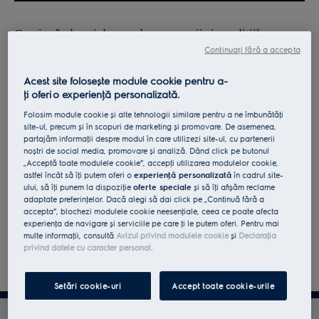
Continuând, ești de acord cu
termenii și condițiile
.
Continuați fără a accepta
Pentru informaţii despre modul în care prelucrăm datele
Acest site folosește module cookie pentru a-
tale cu caracter personal, te rugăm să consulţi declaraţia
ţi oferi o experienţă personalizată.
noastră privind
protecţia Datelor
.
Folosim module cookie și alte tehnologii similare pentru a ne îmbunătăţi
site-ul, precum și în scopuri de marketing și promovare. De asemenea,
partajăm informaţii despre modul în care utilizezi site-ul, cu partenerii
noștri de social media, promovare și analiză. Dând click pe butonul
„Acceptă toate modulele cookie”, accepţi utilizarea modulelor cookie,
astfel încât să îţi putem oferi o
experienţă personalizată
în cadrul site-
ului, să îţi punem la dispoziţie
oferte speciale
și să îţi afișăm reclame
adaptate preferinţelor. Dacă alegi să dai click pe „Continuă fără a
accepta”, blochezi modulele cookie neesenţiale, ceea ce poate afecta
experienţa de navigare și serviciile pe care ţi le putem oferi. Pentru mai
multe informaţii, consultă
Avizul privind modulele cookie
și
Declaraţia
privind datele cu caracter personal
.
Setări cookie-uri
Accept toate cookie-urile