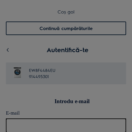
Transport inclus pentru comenzi >4.999 lei
Coș de cumpărături
Coș gol
Cautare
0
Menu
Continuă cumpărăturile
Autentifică-te
EW8F4484EU
914495301
Introdu e-mail
E-mail