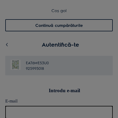
Retur în 14 zile
Coș de cumpărături
Coș gol
Cautare
0
Menu
Continuă cumpărăturile
Autentifică-te
EAT6ME53U0
925995018
Introdu e-mail
E-mail