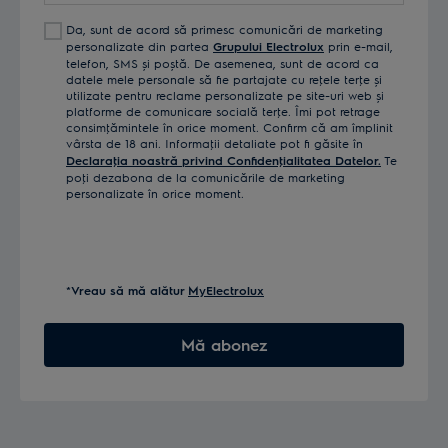
Da, sunt de acord să primesc comunicări de marketing
personalizate din partea
Grupului Electrolux
prin e-mail,
telefon, SMS și poștă. De asemenea, sunt de acord ca
datele mele personale să fie partajate cu reţele terţe și
utilizate pentru reclame personalizate pe site-uri web și
platforme de comunicare socială terţe. Îmi pot retrage
consimţămintele în orice moment. Confirm că am împlinit
vârsta de 18 ani. Informaţii detaliate pot fi găsite în
Declaraţia noastră privind Confidenţialitatea Datelor.
Te
poţi dezabona de la comunicările de marketing
personalizate în orice moment.
*Vreau să mă alătur
MyElectrolux
Mă abonez