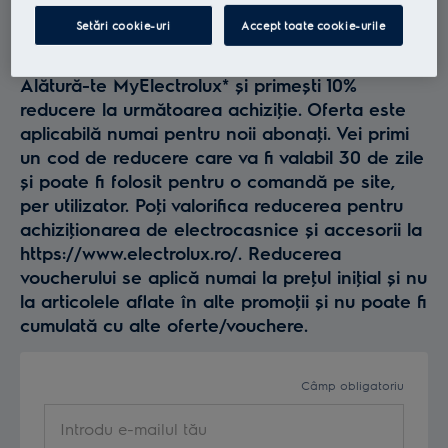
Profită la maxim de
Setări cookie-uri
Accept toate cookie-urile
Electrolux
Alătură-te MyElectrolux* și primești 10%
reducere la următoarea achiziţie. Oferta este
aplicabilă numai pentru noii abonaţi. Vei primi
un cod de reducere care va fi valabil 30 de zile
și poate fi folosit pentru o comandă pe site,
per utilizator. Poţi valorifica reducerea pentru
achiziţionarea de electrocasnice și accesorii la
https://www.electrolux.ro/. Reducerea
voucherului se aplică numai la preţul iniţial și nu
la articolele aflate în alte promoţii și nu poate fi
cumulată cu alte oferte/vouchere.
Câmp obligatoriu
Introdu e-mailul tău