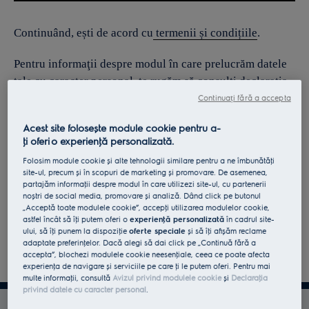
Continuând, ești de acord cu
termenii și condițiile
.
Pentru informaţii despre modul în care prelucrăm datele
tale cu caracter personal, te rugăm să consulţi declaraţia
noastră privind
protecţia Datelor
.
Continuați fără a accepta
Acest site folosește module cookie pentru a-
ţi oferi o experienţă personalizată.
Folosim module cookie și alte tehnologii similare pentru a ne îmbunătăţi
site-ul, precum și în scopuri de marketing și promovare. De asemenea,
partajăm informaţii despre modul în care utilizezi site-ul, cu partenerii
noștri de social media, promovare și analiză. Dând click pe butonul
„Acceptă toate modulele cookie”, accepţi utilizarea modulelor cookie,
astfel încât să îţi putem oferi o
experienţă personalizată
în cadrul site-
ului, să îţi punem la dispoziţie
oferte speciale
și să îţi afișăm reclame
adaptate preferinţelor. Dacă alegi să dai click pe „Continuă fără a
accepta”, blochezi modulele cookie neesenţiale, ceea ce poate afecta
experienţa de navigare și serviciile pe care ţi le putem oferi. Pentru mai
multe informaţii, consultă
Avizul privind modulele cookie
și
Declaraţia
privind datele cu caracter personal
.