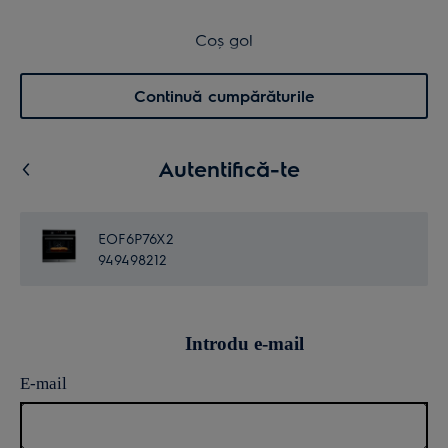
Transport inclus pentru comenzi >4.999 lei
Coș de cumpărături
Coș gol
Cautare
0
Menu
Continuă cumpărăturile
Autentifică-te
EOF6P76X2
949498212
Introdu e-mail
E-mail