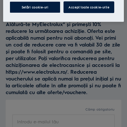
Profită la maxim de
Setări cookie-uri
Accept toate cookie-urile
Electrolux
Alătură-te MyElectrolux* și primești 10%
reducere la următoarea achiziţie. Oferta este
aplicabilă numai pentru noii abonaţi. Vei primi
un cod de reducere care va fi valabil 30 de zile
și poate fi folosit pentru o comandă pe site,
per utilizator. Poţi valorifica reducerea pentru
achiziţionarea de electrocasnice și accesorii la
https://www.electrolux.ro/. Reducerea
voucherului se aplică numai la preţul iniţial și nu
la articolele aflate în alte promoţii și nu poate fi
cumulată cu alte oferte/vouchere.
Câmp obligatoriu
Introdu e-mailul tău