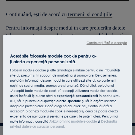
Continuând, ești de acord cu
termenii și condițiile
.
Pentru informaţii despre modul în care prelucrăm datele
tale cu caracter personal, te rugăm să consulţi declaraţia
noastră privind
protecţia Datelor
.
Continuați fără a accepta
Acest site folosește module cookie pentru a-
ţi oferi o experienţă personalizată.
Folosim module cookie și alte tehnologii similare pentru a ne îmbunătăţi
site-ul, precum și în scopuri de marketing și promovare. De asemenea,
partajăm informaţii despre modul în care utilizezi site-ul, cu partenerii
noștri de social media, promovare și analiză. Dând click pe butonul
„Acceptă toate modulele cookie”, accepţi utilizarea modulelor cookie,
astfel încât să îţi putem oferi o
experienţă personalizată
în cadrul site-
ului, să îţi punem la dispoziţie
oferte speciale
și să îţi afișăm reclame
adaptate preferinţelor. Dacă alegi să dai click pe „Continuă fără a
accepta”, blochezi modulele cookie neesenţiale, ceea ce poate afecta
experienţa de navigare și serviciile pe care ţi le putem oferi. Pentru mai
multe informaţii, consultă
Avizul privind modulele cookie
și
Declaraţia
privind datele cu caracter personal
.