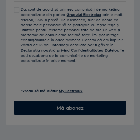
Da, sunt de acord să primesc comunicări de marketing
personalizate din partea
Grupului Electrolux
prin e-mail,
telefon, SMS și poștă. De asemenea, sunt de acord ca
datele mele personale să fie partajate cu reţele terţe și
utilizate pentru reclame personalizate pe site-uri web și
platforme de comunicare socială terţe. Îmi pot retrage
consimţămintele în orice moment. Confirm că am împlinit
vârsta de 18 ani. Informaţii detaliate pot fi găsite în
Declaraţia noastră privind Confidenţialitatea Datelor.
Te
poţi dezabona de la comunicările de marketing
personalizate în orice moment.
*Vreau să mă alătur
MyElectrolux
Mă abonez