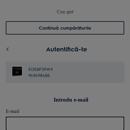
Transport inclus pentru comenzi >4.999 lei
Coș de cumpărături
Coș gol
Cautare
0
Menu
Continuă cumpărăturile
Autentifică-te
EOE8P39WX
949498486
Introdu e-mail
E-mail