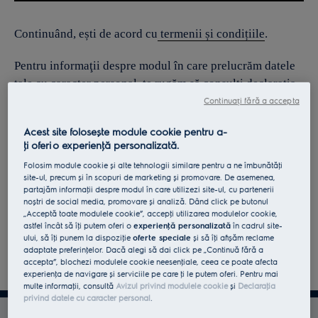
Continuând, ești de acord cu
termenii și condițiile
.
Pentru informaţii despre modul în care prelucrăm datele
tale cu caracter personal, te rugăm să consulţi declaraţia
noastră privind
protecţia Datelor
.
Continuați fără a accepta
Acest site folosește module cookie pentru a-
ţi oferi o experienţă personalizată.
Folosim module cookie și alte tehnologii similare pentru a ne îmbunătăţi
site-ul, precum și în scopuri de marketing și promovare. De asemenea,
partajăm informaţii despre modul în care utilizezi site-ul, cu partenerii
noștri de social media, promovare și analiză. Dând click pe butonul
„Acceptă toate modulele cookie”, accepţi utilizarea modulelor cookie,
astfel încât să îţi putem oferi o
experienţă personalizată
în cadrul site-
ului, să îţi punem la dispoziţie
oferte speciale
și să îţi afișăm reclame
adaptate preferinţelor. Dacă alegi să dai click pe „Continuă fără a
accepta”, blochezi modulele cookie neesenţiale, ceea ce poate afecta
experienţa de navigare și serviciile pe care ţi le putem oferi. Pentru mai
multe informaţii, consultă
Avizul privind modulele cookie
și
Declaraţia
privind datele cu caracter personal
.