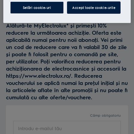
Profită la maxim de
Setări cookie-uri
Accept toate cookie-urile
Electrolux
Alătură-te MyElectrolux* și primești 10%
reducere la următoarea achiziţie. Oferta este
aplicabilă numai pentru noii abonaţi. Vei primi
un cod de reducere care va fi valabil 30 de zile
și poate fi folosit pentru o comandă pe site,
per utilizator. Poţi valorifica reducerea pentru
achiziţionarea de electrocasnice și accesorii la
https://www.electrolux.ro/. Reducerea
voucherului se aplică numai la preţul iniţial și nu
la articolele aflate în alte promoţii și nu poate fi
cumulată cu alte oferte/vouchere.
Câmp obligatoriu
Introdu e-mailul tău