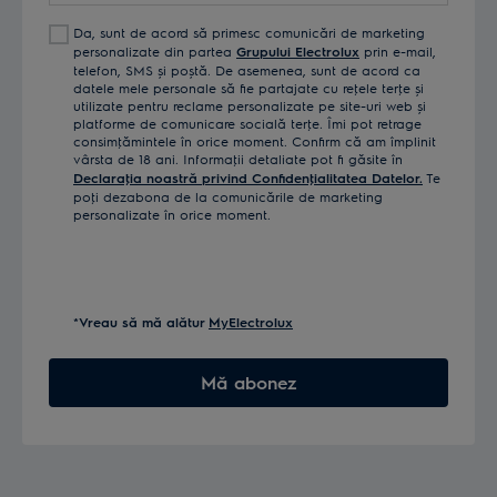
Da, sunt de acord să primesc comunicări de marketing
personalizate din partea
Grupului Electrolux
prin e-mail,
telefon, SMS și poștă. De asemenea, sunt de acord ca
datele mele personale să fie partajate cu reţele terţe și
utilizate pentru reclame personalizate pe site-uri web și
platforme de comunicare socială terţe. Îmi pot retrage
consimţămintele în orice moment. Confirm că am împlinit
vârsta de 18 ani. Informaţii detaliate pot fi găsite în
Declaraţia noastră privind Confidenţialitatea Datelor.
Te
poţi dezabona de la comunicările de marketing
personalizate în orice moment.
*Vreau să mă alătur
MyElectrolux
Mă abonez