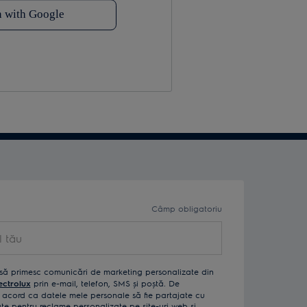
Câmp obligatoriu
ău
să primesc comunicări de marketing personalizate din
ectrolux
prin e-mail, telefon, SMS și poștă. De
acord ca datele mele personale să fie partajate cu
izate pentru reclame personalizate pe site-uri web și