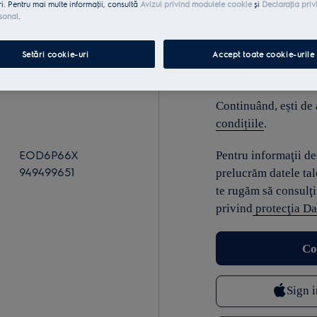
ri. Pentru mai multe informaţii, consultă
Avizul privind modulele cookie
și
Declaraţia priv
sonal
.
E-mail
Setări cookie-uri
Accept toate cookie-urile
Continuând, ești de
condițiile
.
EOD6P66X
Pentru informaţii d
949499651
prelucrăm datele tal
te rugăm să consulţi
privind
protecţia Da