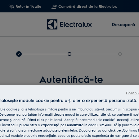
Retur în 14 zile
Cumpără direct de la Electrolux
Descoperă
Autentifică-te
Continu
 folosește module cookie pentru a-ţi oferi o experienţă personalizată.
le cookie și alte tehnologii similare pentru a ne îmbunătăţi site-ul, precum și în scopuri
e asemenea, partajăm informaţii despre modul în care utilizezi site-ul, cu partenerii noșt
vare și analiză. Dând click pe butonul „Acceptă toate modulele cookie”, accepţi utiliz
l încât să îţi putem oferi o
experienţă personalizată
în cadrul site-ului, să îţi punem la 
iale
și să îţi afișăm reclame adaptate preferinţelor. Dacă alegi să dai click pe „Continuă 
Int
ochezi modulele cookie neesenţiale, ceea ce poate afecta experienţa de navigare și servic