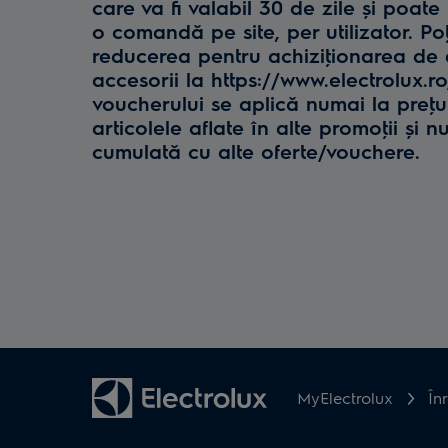
care va fi valabil 30 de zile și poate 
o comandă pe site, per utilizator. Poţ
reducerea pentru achiziţionarea de e
accesorii la https://www.electrolux.r
voucherului se aplică numai la preţul 
articolele aflate în alte promoţii și n
cumulată cu alte oferte/vouchere.
MyElectrolux
În