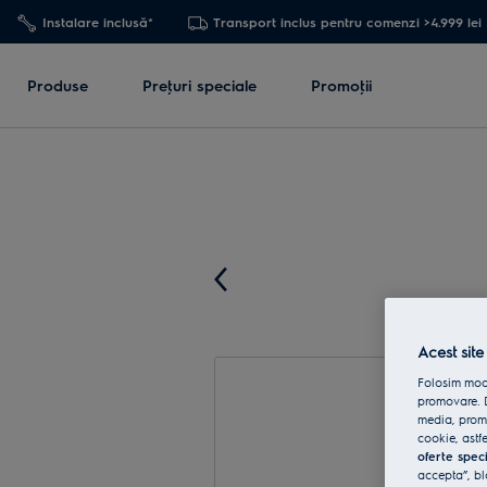
Instalare inclusă*
Transport inclus pentru comenzi >4.999 lei
Produse
Preţuri speciale
Promoţii
Acest site
Folosim modu
promovare. D
media, promo
cookie, astfe
oferte spec
accepta”, bl