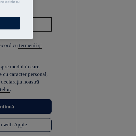
ind datele cu
 acord cu
termenii și
espre modul în care
e cu caracter personal,
 declaraţia noastră
telor
.