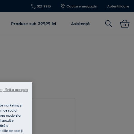
021 9913
Căutare magazin
Autentificare
Cautare
Produse sub 399,99 lei
Asistenţă
0
ați fără a accepta
 de marketing și
ri de social
area modulelor
dispoziţie
fără a
rodu e-mail
iile pe care ţi