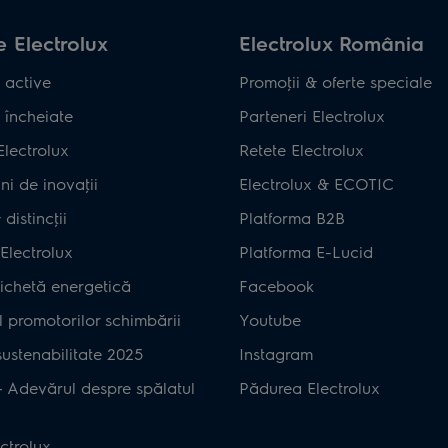
 Electrolux
Electrolux România
 active
Promoţii & oferte speciale
 încheiate
Parteneri Electrolux
Electrolux
Retete Electrolux
ni de inovaţii
Electrolux & ECOTIC
distincţii
Platforma B2B
Electrolux
Platforma E-Lucid
ichetă energetică
Facebook
 promotorilor schimbării
Youtube
ustenabilitate 2025
Instagram
– Adevărul despre spălatul
Pădurea Electrolux
ctrolux