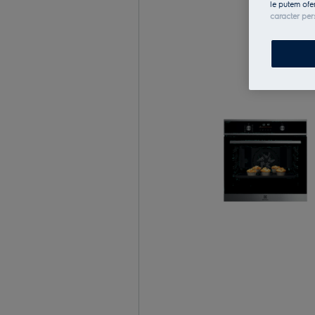
le putem ofe
caracter per