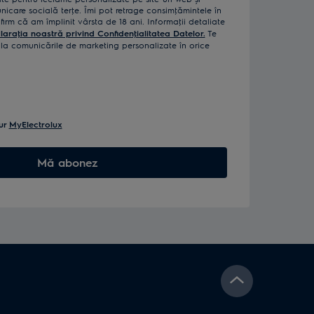
icare socială terţe. Îmi pot retrage consimţămintele în
rm că am împlinit vârsta de 18 ani. Informaţii detaliate
laraţia noastră privind Confidenţialitatea Datelor.
Te
a comunicările de marketing personalizate în orice
ur
MyElectrolux
Mă abonez