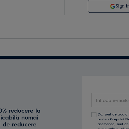
Introdu e-mailul t
10% reducere la
Da, sunt de acord 
licabilă numai
partea
Grupului El
d de reducere
asemenea, sunt de 
reţele terţe și util