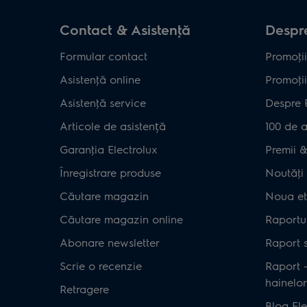
Contact & Asistenţă
Despre
Formular contact
Promoţii
Asistenţă online
Promoţii
Asistenţă service
Despre 
Articole de asistență
100 de a
Garanţia Electrolux
Premii & 
Înregistrare produse
Noutăţi 
Căutare magazin
Noua et
Căutare magazin online
Raportul
Abonare newsletter
Raport s
Scrie o recenzie
Raport 
hainelor
Retragere
Blog Ele