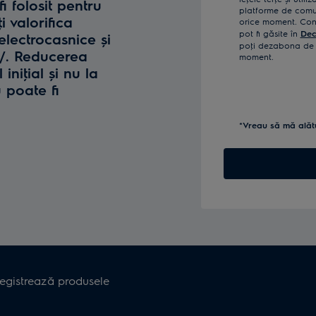
fi folosit pentru
platforme de comun
i valorifica
orice moment. Confi
pot fi găsite în
Dec
lectrocasnice și
poţi dezabona de l
o/. Reducerea
moment.
iniţial și nu la
u poate fi
*Vreau să mă alăt
registrează produsele