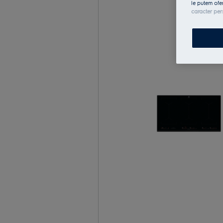
le putem ofe
caracter per