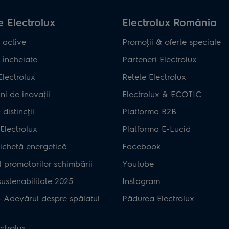
 Electrolux
Electrolux România
 active
Promoţii & oferte speciale
 încheiate
Parteneri Electrolux
Electrolux
Retete Electrolux
ni de inovaţii
Electrolux & ECOTIC
distincţii
Platforma B2B
Electrolux
Platforma E-Lucid
ichetă energetică
Facebook
 promotorilor schimbării
Youtube
ustenabilitate 2025
Instagram
– Adevărul despre spălatul
Pădurea Electrolux
ctrolux