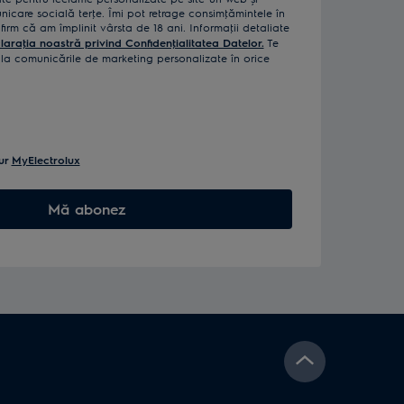
icare socială terţe. Îmi pot retrage consimţămintele în
rm că am împlinit vârsta de 18 ani. Informaţii detaliate
laraţia noastră privind Confidenţialitatea Datelor.
Te
a comunicările de marketing personalizate în orice
ur
MyElectrolux
Mă abonez