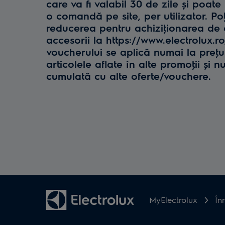
care va fi valabil 30 de zile și poate 
o comandă pe site, per utilizator. Poţ
reducerea pentru achiziţionarea de e
accesorii la https://www.electrolux.r
voucherului se aplică numai la preţul 
articolele aflate în alte promoţii și n
cumulată cu alte oferte/vouchere.
MyElectrolux
În