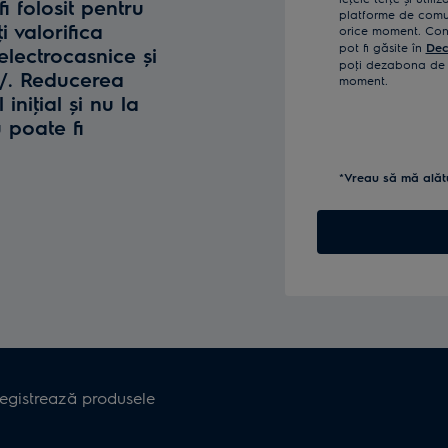
fi folosit pentru
platforme de comun
i valorifica
orice moment. Confi
pot fi găsite în
Dec
lectrocasnice și
poţi dezabona de l
o/. Reducerea
moment.
iniţial și nu la
u poate fi
*Vreau să mă alăt
registrează produsele