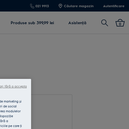
021 9913
Căutare magazin
Autentificare
Cautare
Produse sub 399,99 lei
Asistenţă
0
ați fără a accepta
 de marketing și
ri de social
area modulelor
dispoziţie
fără a
rodu e-mail
iile pe care ţi