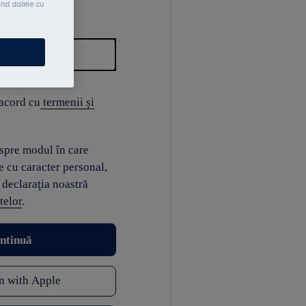
ind datele cu
 acord cu
termenii și
espre modul în care
e cu caracter personal,
 declaraţia noastră
telor
.