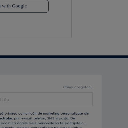
Câmp obligatoriu
ău
să primesc comunicări de marketing personalizate din
ectrolux
prin e-mail, telefon, SMS și poștă. De
acord ca datele mele personale să fie partajate cu
izate pentru reclame personalizate pe site-uri web și