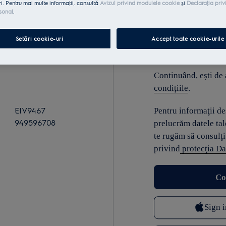
ri. Pentru mai multe informaţii, consultă
Avizul privind modulele cookie
și
Declaraţia priv
sonal
.
E-mail
Setări cookie-uri
Accept toate cookie-urile
Continuând, ești de
condițiile
.
EIV9467
Pentru informaţii d
949596708
prelucrăm datele tal
te rugăm să consulţi
privind
protecţia Da