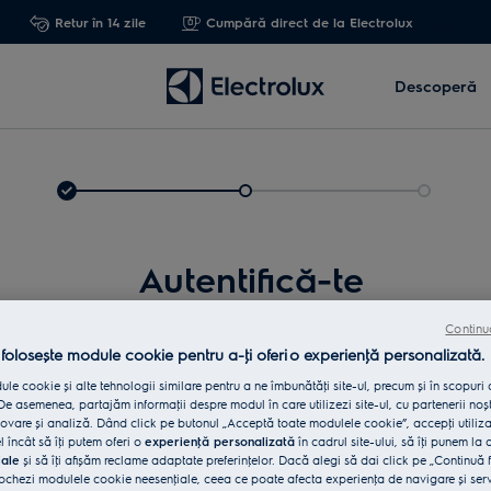
Retur în 14 zile
Cumpără direct de la Electrolux
Descoperă
Autentifică-te
Continu
 folosește module cookie pentru a-ţi oferi o experienţă personalizată.
le cookie și alte tehnologii similare pentru a ne îmbunătăţi site-ul, precum și în scopuri
e asemenea, partajăm informaţii despre modul în care utilizezi site-ul, cu partenerii noșt
vare și analiză. Dând click pe butonul „Acceptă toate modulele cookie”, accepţi utiliz
l încât să îţi putem oferi o
experienţă personalizată
în cadrul site-ului, să îţi punem la 
iale
și să îţi afișăm reclame adaptate preferinţelor. Dacă alegi să dai click pe „Continuă 
Int
ochezi modulele cookie neesenţiale, ceea ce poate afecta experienţa de navigare și servic