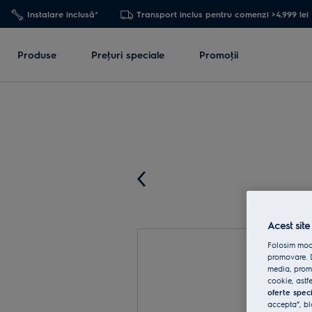
Instalare inclusă*
Transport inclus pentru comenzi >4.999 lei
Produse
Preţuri speciale
Promoţii
Acest site
Folosim modu
promovare. D
media, promo
cookie, astfe
oferte spec
accepta”, bl