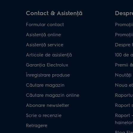
Contact & Asistenţă
Despre
Formular contact
Promoţii
Asistenţă online
Promoţii
Asistenţă service
Despre 
Articole de asistență
100 de a
Garanţia Electrolux
Premii & 
Înregistrare produse
Noutăţi 
Căutare magazin
Noua et
Căutare magazin online
Raportul
Abonare newsletter
Raport s
Scrie o recenzie
Raport 
hainelor
Retragere
Blog Ele