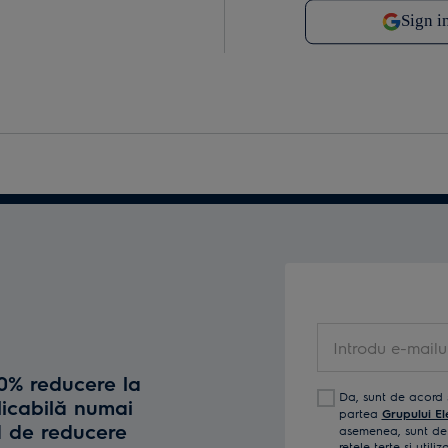
Introdu e-mailul t
10% reducere la
Da, sunt de acord 
licabilă numai
partea
Grupului El
d de reducere
asemenea, sunt de 
reţele terţe și util