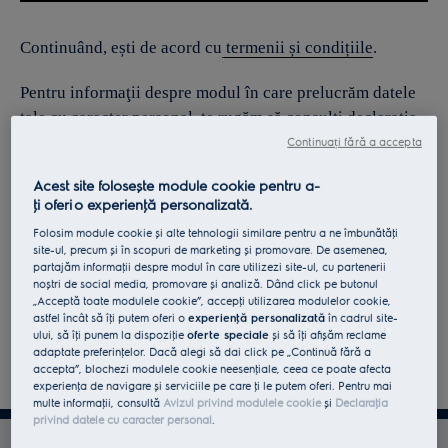
Continuând, ești de acord cu
termenii și condițiile
.
Pentru informaţii despre modul în care prelucrăm datele
tale cu caracter personal, te rugăm să consulţi declaraţia
noastră privind
protecţia Datelor
.
Continuați fără a accepta
Acest site folosește module cookie pentru a-
ţi oferi o experienţă personalizată.
Folosim module cookie și alte tehnologii similare pentru a ne îmbunătăţi
site-ul, precum și în scopuri de marketing și promovare. De asemenea,
partajăm informaţii despre modul în care utilizezi site-ul, cu partenerii
noștri de social media, promovare și analiză. Dând click pe butonul
„Acceptă toate modulele cookie”, accepţi utilizarea modulelor cookie,
astfel încât să îţi putem oferi o
experienţă personalizată
în cadrul site-
ului, să îţi punem la dispoziţie
oferte speciale
și să îţi afișăm reclame
adaptate preferinţelor. Dacă alegi să dai click pe „Continuă fără a
accepta”, blochezi modulele cookie neesenţiale, ceea ce poate afecta
experienţa de navigare și serviciile pe care ţi le putem oferi. Pentru mai
multe informaţii, consultă
Avizul privind modulele cookie
și
Declaraţia
privind datele cu caracter personal
.