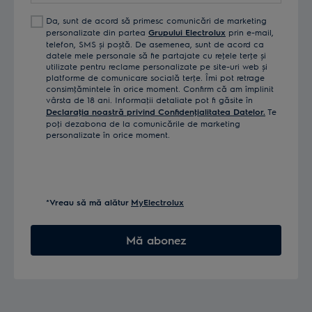
Da, sunt de acord să primesc comunicări de marketing
personalizate din partea
Grupului Electrolux
prin e-mail,
telefon, SMS și poștă. De asemenea, sunt de acord ca
datele mele personale să fie partajate cu reţele terţe și
utilizate pentru reclame personalizate pe site-uri web și
platforme de comunicare socială terţe. Îmi pot retrage
consimţămintele în orice moment. Confirm că am împlinit
vârsta de 18 ani. Informaţii detaliate pot fi găsite în
Declaraţia noastră privind Confidenţialitatea Datelor.
Te
poţi dezabona de la comunicările de marketing
personalizate în orice moment.
*Vreau să mă alătur
MyElectrolux
Mă abonez