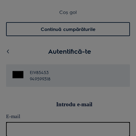
Transport inclus pentru comenzi >4.999 lei
Coș de cumpărături
Coș gol
Cautare
0
Menu
Continuă cumpărăturile
Autentifică-te
EIV85453
949599318
Introdu e-mail
E-mail