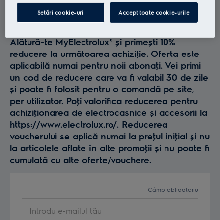
Profită la maxim de
Setări cookie-uri
Accept toate cookie-urile
Electrolux
Alătură-te MyElectrolux* și primești 10%
reducere la următoarea achiziţie. Oferta este
aplicabilă numai pentru noii abonaţi. Vei primi
un cod de reducere care va fi valabil 30 de zile
și poate fi folosit pentru o comandă pe site,
per utilizator. Poţi valorifica reducerea pentru
achiziţionarea de electrocasnice și accesorii la
https://www.electrolux.ro/. Reducerea
voucherului se aplică numai la preţul iniţial și nu
la articolele aflate în alte promoţii și nu poate fi
cumulată cu alte oferte/vouchere.
Câmp obligatoriu
Introdu e-mailul tău