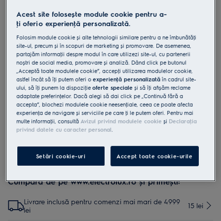
MCFB70PL
Acest site folosește module cookie pentru a-
Filtru cu cărbune OdourClean Plus
ţi oferi o experienţă personalizată.
Folosim module cookie și alte tehnologii similare pentru a ne îmbunătăţi
site-ul, precum și în scopuri de marketing și promovare. De asemenea,
0 (0)
partajăm informaţii despre modul în care utilizezi site-ul, cu partenerii
Beneficii
noștri de social media, promovare și analiză. Dând click pe butonul
Filtru cu cărbune OdourClean Plus - filtrare avansată.
„Acceptă toate modulele cookie”, accepţi utilizarea modulelor cookie,
Filtrare avansată cu filtrul cu cărbune OdourClean Plus.
astfel încât să îţi putem oferi o
experienţă personalizată
în cadrul site-
Filtrul cu căbrune OdourClean Plus are o durată de utilizare de 2-3
ului, să îţi punem la dispoziţie
oferte speciale
și să îţi afișăm reclame
ani*.
adaptate preferinţelor. Dacă alegi să dai click pe „Continuă fără a
Filtrul OdourClean Plus se curăţă cu ușurință în mașina de spălat
accepta”, blochezi modulele cookie neesenţiale, ceea ce poate afecta
vase.
experienţa de navigare și serviciile pe care ţi le putem oferi. Pentru mai
multe informaţii, consultă
Avizul privind modulele cookie
și
Declaraţia
privind datele cu caracter personal
.
Setări cookie-uri
Accept toate cookie-urile
Cumpără de pe www.electrolux.ro și primești:
Livrare inclusă pentru comenzi mai mari de 4999
15 lei
lei