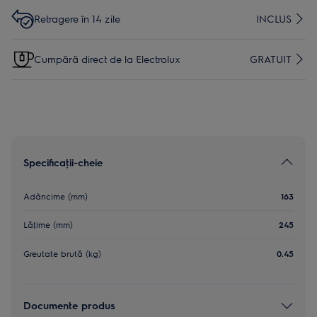
Retragere în 14 zile
INCLUS
Cumpără direct de la Electrolux
GRATUIT
Specificaţii-cheie
Adâncime (mm)
163
Lăţime (mm)
245
Greutate brută (kg)
0.45
Documente produs