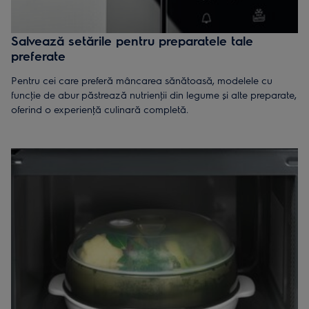
Salvează setările pentru preparatele tale
preferate
Pentru cei care preferă mâncarea sănătoasă, modelele cu
funcţie de abur păstrează nutrienţii din legume și alte preparate,
oferind o experienţă culinară completă.