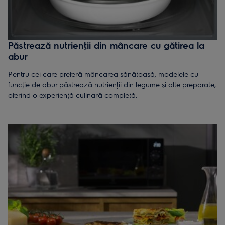
Păstrează nutrienţii din mâncare cu gătirea la
abur
Pentru cei care preferă mâncarea sănătoasă, modelele cu
funcţie de abur păstrează nutrienţii din legume și alte preparate,
oferind o experienţă culinară completă.