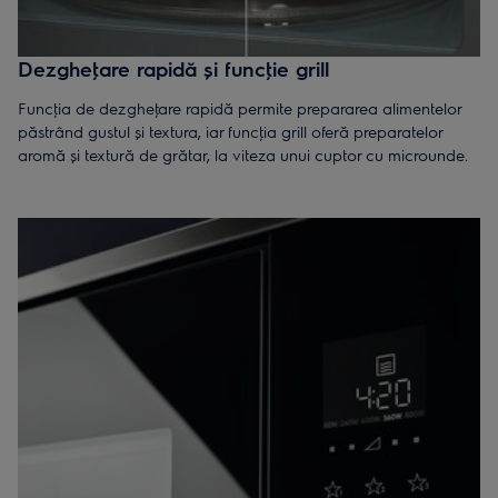
Dezgheţare rapidă și funcţie grill
Funcţia de dezgheţare rapidă permite prepararea alimentelor
păstrând gustul și textura, iar funcţia grill oferă preparatelor
aromă și textură de grătar, la viteza unui cuptor cu microunde.