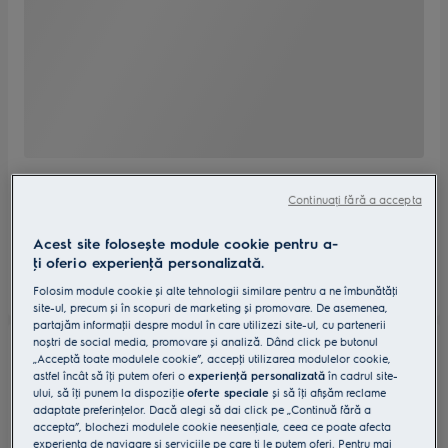
Continuați fără a accepta
Acest site folosește module cookie pentru a-
ţi oferi o experienţă personalizată.
Folosim module cookie și alte tehnologii similare pentru a ne îmbunătăţi
site-ul, precum și în scopuri de marketing și promovare. De asemenea,
partajăm informaţii despre modul în care utilizezi site-ul, cu partenerii
noștri de social media, promovare și analiză. Dând click pe butonul
„Acceptă toate modulele cookie”, accepţi utilizarea modulelor cookie,
astfel încât să îţi putem oferi o
experienţă personalizată
în cadrul site-
ului, să îţi punem la dispoziţie
oferte speciale
și să îţi afișăm reclame
adaptate preferinţelor. Dacă alegi să dai click pe „Continuă fără a
accepta”, blochezi modulele cookie neesenţiale, ceea ce poate afecta
experienţa de navigare și serviciile pe care ţi le putem oferi. Pentru mai