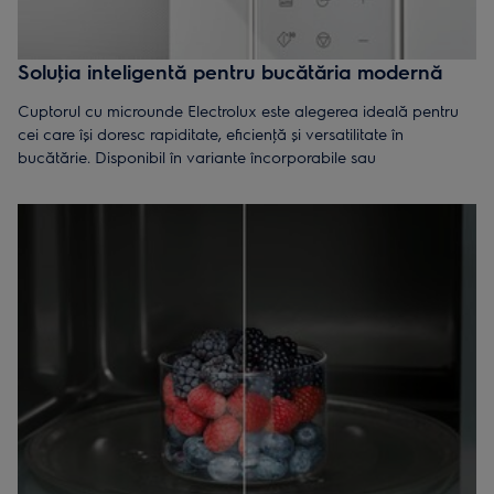
Soluţia inteligentă pentru bucătăria modernă
Cuptorul cu microunde Electrolux este alegerea ideală pentru
cei care își doresc rapiditate, eficienţă și versatilitate în
bucătărie. Disponibil în variante încorporabile sau
independente, cu design compact și finisaje elegante (inox,
negru, alb sau crem), acest cuptor cu microunde se integrează
perfect în orice spaţiu.
Datorită tehnologiei cu invertor, cuptorul cu microunde
Electrolux asigură o încălzire uniformă și controlată, reducând
consumul de energie și timpul de gătire.