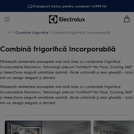
Transport inclus pentru comenzi >4.999 lei
Combine frigorifice
Combină frigorifică încorporabilă
Combină frigorifică încorporabilă
Păstrează alimentele proaspete mai mult timp cu combinele frigorifice
încorporabile Electrolux. Tehnologii precum TwinTech® No Frost, Cooling 360°
şi GreenZone asigură umiditate optimă, răcire uniformă şi zero gheaţă – totul
într-un design elegant şi eficient.
Păstrează alimentele proaspete mai mult timp cu combinele frigorifice
încorporabile Electrolux. Tehnologii precum TwinTech® No Frost, Cooling 360°
şi GreenZone asigură umiditate optimă, răcire uniformă şi zero gheaţă – totul
într-un design elegant şi eficient.
0
din
5