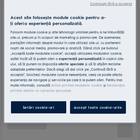
Continuați fără a accepta
Acest site folosește module cookie pentru a-
ţi oferi o experienţă personalizată.
Folosim module cookie și alte tehnologii similare pentru a ne îmbunătăţi
site-ul, precum și în scopuri de marketing și promovare. De asemenea,
partajăm informaţii despre modul în care utilizezi site-ul, cu partenerii
noștri de social media, promovare și analiză. Dând click pe butonul
„Acceptă toate modulele cookie”, accepţi utilizarea modulelor cookie,
astfel încât să îţi putem oferi o
experienţă personalizată
în cadrul site-
ului, să îţi punem la dispoziţie
oferte speciale
și să îţi afișăm reclame
adaptate preferinţelor. Dacă alegi să dai click pe „Continuă fără a
accepta”, blochezi modulele cookie neesenţiale, ceea ce poate afecta
experienţa de navigare și serviciile pe care ţi le putem oferi. Pentru mai
multe informaţii, consultă
Avizul privind modulele cookie
și
Declaraţia
privind datele cu caracter personal
.
Setări cookie-uri
Accept toate cookie-urile