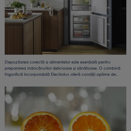
Depozitarea corectă a alimentelor este esenţială pentru
prepararea mâncărurilor delicioase și sănătoase. O combină
frigorifică încorporabilă Electrolux oferă condiţii optime de
temperatură și circulaţie constantă a aerului, menţinând
prospeţimea ingredientelor. Indiferent dacă alegi o combină
frigorifică side-by-side sau un model standard încorporabil,
tehnologia avansată Electrolux îţi asigură performanţă și
eficienţă.