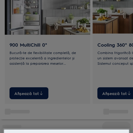
900 MultiChill 0°
Cooling 360° 8
Bucură-te de flexibilitate completă, de
Combina frigorifică 
protecţie excelentă a ingredientelor și
un sistem avansat de 
asistenţă la prepararea meselor.
Sistemul conceput sp
Compartimentul MultiChill 0°C îţi oferă
rece peste tot prin ori
flexibilitate, adaptabilitate și posibilitatea
distribuite inteligent.
de personalizare.
Afișează tot
Afișează tot