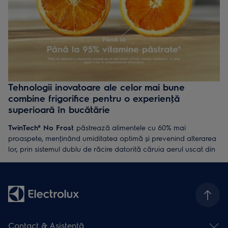
Tehnologii inovatoare ale celor mai bune
combine frigorifice pentru o experienţă
superioară în bucătărie
TwinTech® No Frost
păstrează alimentele cu 60% mai
proaspete, menţinând umiditatea optimă și prevenind alterarea
lor, prin sistemul dublu de răcire datorită căruia aerul uscat din
congelator nu ajunge în frigider. În plus, congelatorul nu
necesită decongelare manuală.
DynamicAir
păstrează temperatura constantă, prevenind
uscarea alimentelor și prelungind prospeţimea acestora.
ColdSense
detectează fluctuaţiile de temperatură și restabilește
Contact & Asistenţă
rapid condiţiile ideale, reducând risipa de alimente și