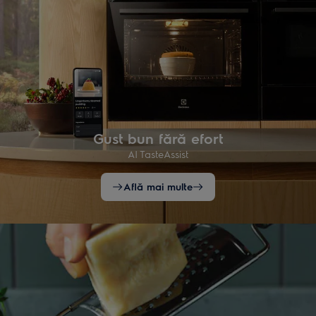
Gust bun fără efort
AI TasteAssist
Află mai multe