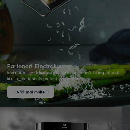
Parteneri Electrolux
Idei noi, reţete delicioase, soluţii la îndemână. Te inspirăm să
fii un profesionist în propria ta bucătarie!
Află mai multe