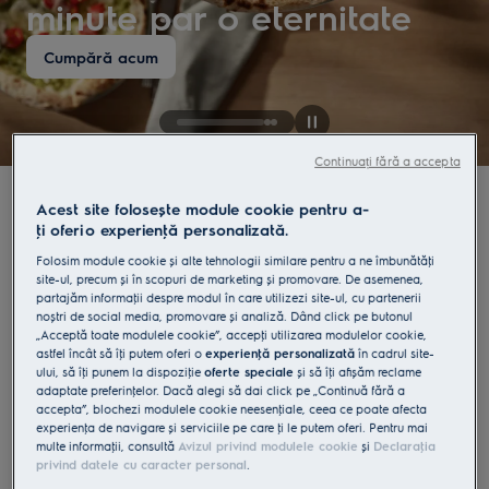
minute par o eternitate
Cumpără acum
Continuați fără a accepta
Acest site folosește module cookie pentru a-
ţi oferi o experienţă personalizată.
Cumpără pe categorii
Folosim module cookie și alte tehnologii similare pentru a ne îmbunătăţi
site-ul, precum și în scopuri de marketing și promovare. De asemenea,
partajăm informaţii despre modul în care utilizezi site-ul, cu partenerii
Gătire
Spălare vase
noștri de social media, promovare și analiză. Dând click pe butonul
„Acceptă toate modulele cookie”, accepţi utilizarea modulelor cookie,
astfel încât să îţi putem oferi o
experienţă personalizată
în cadrul site-
Refrigerare
Spălare și uscare
ului, să îţi punem la dispoziţie
oferte speciale
și să îţi afișăm reclame
adaptate preferinţelor. Dacă alegi să dai click pe „Continuă fără a
accepta”, blochezi modulele cookie neesenţiale, ceea ce poate afecta
Purificatoare
Aspiratoare
experienţa de navigare și serviciile pe care ţi le putem oferi. Pentru mai
multe informaţii, consultă
Avizul privind modulele cookie
și
Declaraţia
privind datele cu caracter personal
.