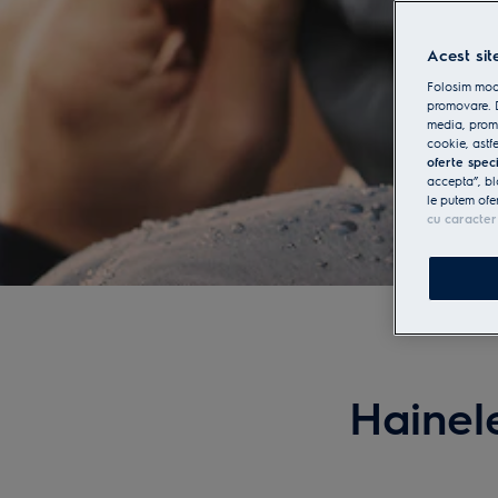
Acest sit
Folosim modu
promovare. D
media, promo
cookie, astfe
oferte spec
accepta”, bl
le putem ofe
cu caracter
Hainele