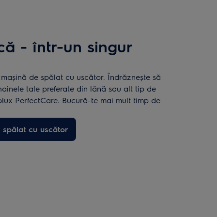
că - într-un singur
 mașină de spălat cu uscător. Îndrăznește să
hainele tale preferate din lână sau alt tip de
rolux PerfectCare. Bucură-te mai mult timp de
 spălat cu uscător