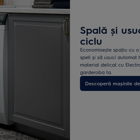
Spală și usu
ciclu
Economisește spaţiu cu o
speli și să usuci automat 
material delicat cu Elect
garderoba ta.
Descoperă mașinile de