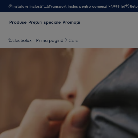
Instalare inclusă*
Transport inclus pentru comenzi >4.999 lei
Retur
Produse
Preţuri speciale
Promoţii
Electrolux - Prima pagină
Care