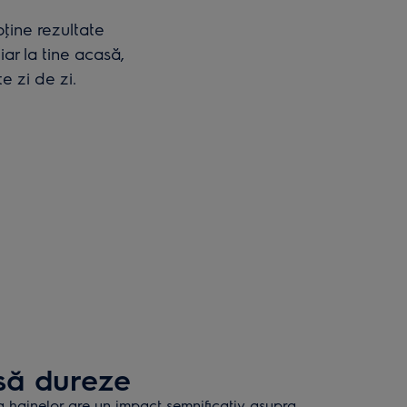
ţine rezultate
ar la tine acasă,
e zi de zi.
 să dureze
 a hainelor are un impact semnificativ asupra