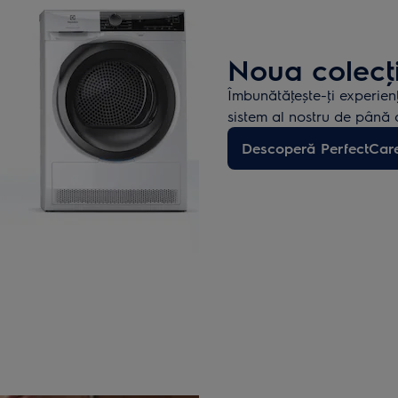
Noua colecţ
Îmbunătăţește-ţi experien
sistem al nostru de până
Descoperă PerfectCar