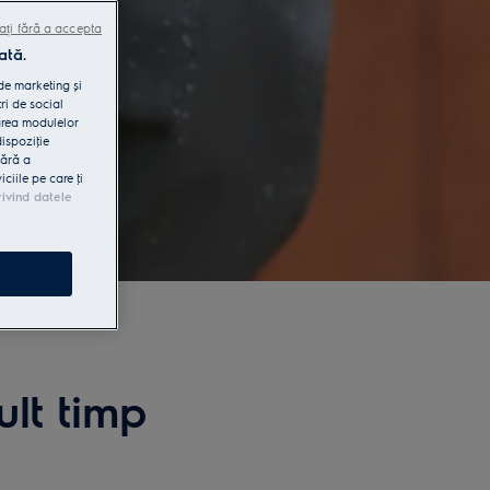
ați fără a accepta
ată.
 de marketing și
ri de social
area modulelor
dispoziţie
fără a
iile pe care ţi
rivind datele
e
ult timp