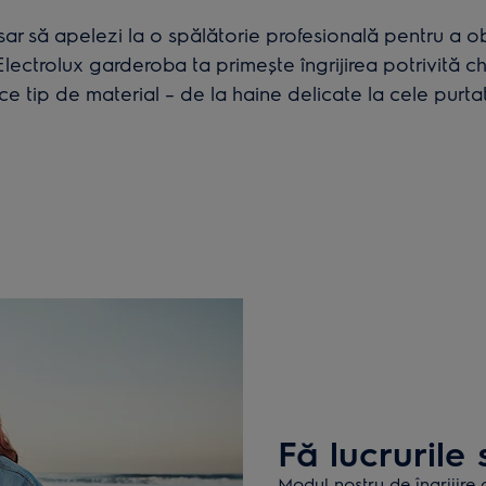
ar să apelezi la o spălătorie profesională pentru a ob
lectrolux garderoba ta primește îngrijirea potrivită chi
ce tip de material – de la haine delicate la cele purtat
Fă lucrurile
Modul nostru de îngrijire