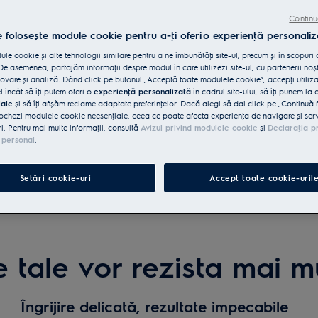
Continu
e folosește module cookie pentru a-ţi oferi o experienţă personaliz
le cookie și alte tehnologii similare pentru a ne îmbunătăţi site-ul, precum și în scopuri
e asemenea, partajăm informaţii despre modul în care utilizezi site-ul, cu partenerii noșt
vare și analiză. Dând click pe butonul „Acceptă toate modulele cookie”, accepţi utiliz
l încât să îţi putem oferi o
experienţă personalizată
în cadrul site-ului, să îţi punem la 
.
iale
și să îţi afișăm reclame adaptate preferinţelor. Dacă alegi să dai click pe „Continuă 
ochezi modulele cookie neesenţiale, ceea ce poate afecta experienţa de navigare și servic
.
ri. Pentru mai multe informaţii, consultă
Avizul privind modulele cookie
și
Declaraţia p
 personal
.
Setări cookie-uri
Accept toate cookie-uril
 tale vor rezista mai m
Îngrijire delicată, rezultate impecabile