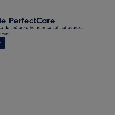
ie PerfectCare
ţa de spălare a hainelor cu cel mai avansat
 acum.
e