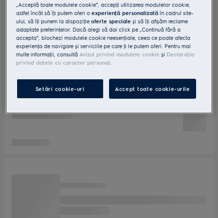
„Acceptă toate modulele cookie”, accepţi utilizarea modulelor cookie,
astfel încât să îţi putem oferi o
experienţă personalizată
în cadrul site-
ului, să îţi punem la dispoziţie
oferte speciale
și să îţi afișăm reclame
adaptate preferinţelor. Dacă alegi să dai click pe „Continuă fără a
accepta”, blochezi modulele cookie neesenţiale, ceea ce poate afecta
experienţa de navigare și serviciile pe care ţi le putem oferi. Pentru mai
multe informaţii, consultă
Avizul privind modulele cookie
și
Declaraţia
privind datele cu caracter personal
.
Setări cookie-uri
Accept toate cookie-urile