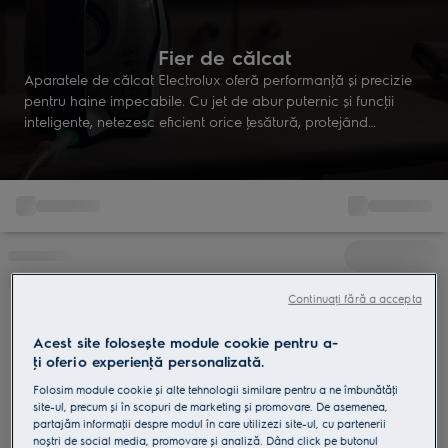
Fier de călcat
Aparatele de călcat Electrolux oferă performanţă şi precizie
pentru haine impecabile. Cu jet de abur puternic şi funcţii
inteligente, netezesc eficient orice ţesătură, protejând
materialele şi economisind timp. Îngrijire perfectă, zi de zi.
Continuați fără a accepta
Acest site folosește module cookie pentru a-
ţi oferi o experienţă personalizată.
Folosim module cookie și alte tehnologii similare pentru a ne îmbunătăţi
site-ul, precum și în scopuri de marketing și promovare. De asemenea,
partajăm informaţii despre modul în care utilizezi site-ul, cu partenerii
noștri de social media, promovare și analiză. Dând click pe butonul