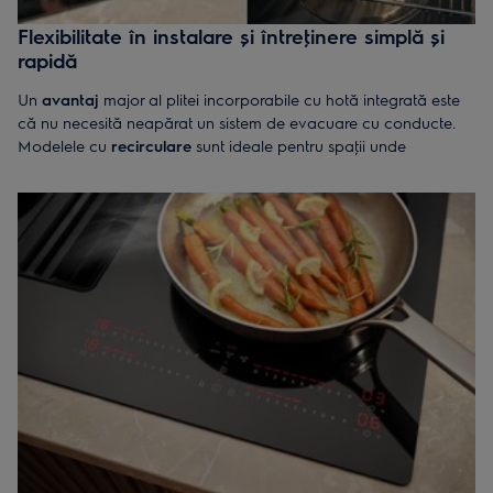
Flexibilitate în instalare și întreţinere simplă și
rapidă
Un
avantaj
major al plitei incorporabile cu hotă integrată este
că nu necesită neapărat un sistem de evacuare cu conducte.
Modelele cu
recirculare
sunt ideale pentru spaţii unde
instalarea unui sistem de ventilaţie extern este dificilă, oferind o
soluţie eficientă și ușor de implementat.
Plitele cu hotă integrată sunt concepute pentru a fi ușor de
curăţat. Dispun de
filtre
de grăsime detașabile,
lavabile
sau
înlocuibile, iar suprafaţa netedă a plitei cu inducţie permite o
curăţare rapidă și eficientă după fiecare utilizare.