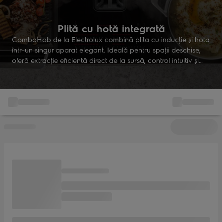
Plită cu hotă integrată
ComboHob de la Electrolux combină plita cu inducţie şi hota
într-un singur aparat elegant. Ideală pentru spaţii deschise,
oferă extracţie eficientă direct de la sursă, control intuitiv şi
libertate totală în designul bucătăriei tale moderne.