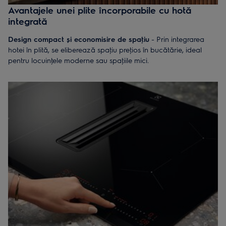
Avantajele unei plite încorporabile cu hotă
integrată
Design compact și economisire de spaţiu
- Prin integrarea
hotei în plită, se eliberează spaţiu preţios în bucătărie, ideal
pentru locuinţele moderne sau spaţiile mici.
Libertate în amenajarea bucătăriei
- O plita încorporabilă cu
hotă integrată poate fi instalată pe o insulă sau sub un plafon
jos, oferind flexibilitate în designul bucătăriei.
Funcţionare silenţioasă
- Modelele performante, precum cele
de la Electrolux, sunt proiectate pentru a funcţiona silenţios,
menţinând o atmosferă plăcută în timpul gătitului.
Ventilaţie eficientă la sursă
- Sistemul de extracţie elimină
aburul și mirosurile direct de la sursă, contribuind la un mediu
curat și confortabil – perfect pentru bucătăriile open space.