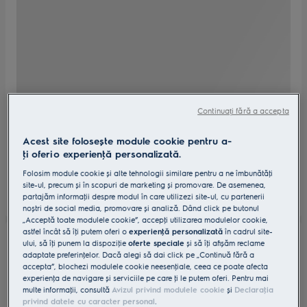
Continuați fără a accepta
Acest site folosește module cookie pentru a-
ţi oferi o experienţă personalizată.
Folosim module cookie și alte tehnologii similare pentru a ne îmbunătăţi
site-ul, precum și în scopuri de marketing și promovare. De asemenea,
partajăm informaţii despre modul în care utilizezi site-ul, cu partenerii
noștri de social media, promovare și analiză. Dând click pe butonul
„Acceptă toate modulele cookie”, accepţi utilizarea modulelor cookie,
astfel încât să îţi putem oferi o
experienţă personalizată
în cadrul site-
ului, să îţi punem la dispoziţie
oferte speciale
și să îţi afișăm reclame
adaptate preferinţelor. Dacă alegi să dai click pe „Continuă fără a
accepta”, blochezi modulele cookie neesenţiale, ceea ce poate afecta
experienţa de navigare și serviciile pe care ţi le putem oferi. Pentru mai
multe informaţii, consultă
Avizul privind modulele cookie
și
Declaraţia
privind datele cu caracter personal
.