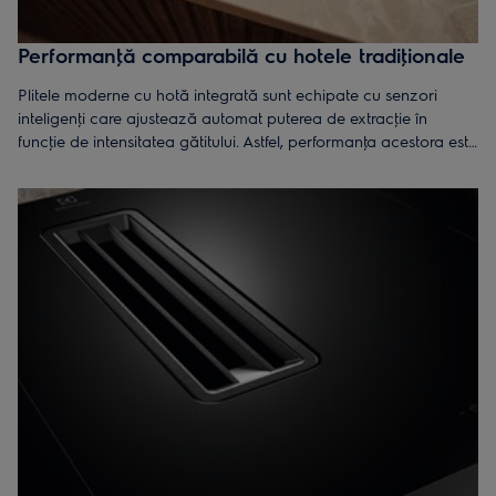
Performanţă comparabilă cu hotele tradiţionale
Plitele moderne cu hotă integrată sunt echipate cu senzori
inteligenţi care ajustează automat puterea de extracţie în
funcţie de intensitatea gătitului. Astfel, performanţa acestora este
comparabilă cu cea a hotelor suspendate clasice, asigurând un
mediu curat și fără mirosuri în timpul gătitului.