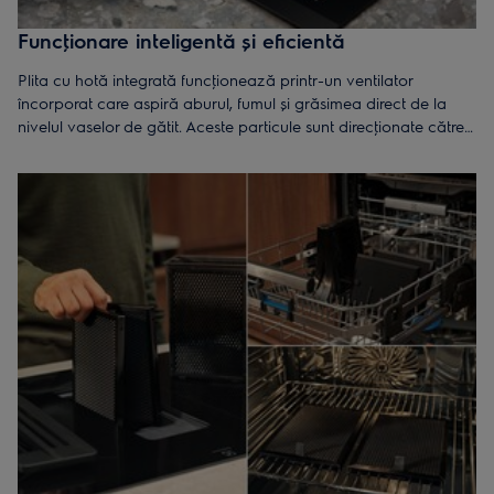
Funcţionare inteligentă și eficientă
Plita cu hotă integrată funcţionează printr-un ventilator
încorporat care aspiră aburul, fumul și grăsimea direct de la
nivelul vaselor de gătit. Aceste particule sunt direcţionate către
un sistem de filtrare performant, care poate fie să recircule aerul
curăţat înapoi în încăpere, fie să îl evacueze în exterior.
Alegerea între recirculare și evacuare depinde de configuraţia
bucătăriei și de modelul ales.