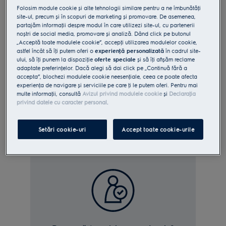
Folosim module cookie și alte tehnologii similare pentru a ne îmbunătăţi
jos
site-ul, precum și în scopuri de marketing și promovare. De asemenea,
codul
partajăm informaţii despre modul în care utilizezi site-ul, cu partenerii
modelului
noștri de social media, promovare și analiză. Dând click pe butonul
„Acceptă toate modulele cookie”, accepţi utilizarea modulelor cookie,
Unde găsesc plăcuţa pe produsul meu?
sau
astfel încât să îţi putem oferi o
experienţă personalizată
în cadrul site-
numărul
Cum sa fotografiezi placuţa de identificare
ului, să îţi punem la dispoziţie
oferte speciale
și să îţi afișăm reclame
adaptate preferinţelor. Dacă alegi să dai click pe „Continuă fără a
produsului
accepta”, blochezi modulele cookie neesenţiale, ceea ce poate afecta
(PNC)
experienţa de navigare și serviciile pe care ţi le putem oferi. Pentru mai
sau
sau
multe informaţii, consultă
Avizul privind modulele cookie
și
Declaraţia
privind datele cu caracter personal
.
încarcă
o
Adaugă informaţia manual
fotografie
Setări cookie-uri
Accept toate cookie-urile
cu
plăcuta
de
inmatriculare
a
produsului.