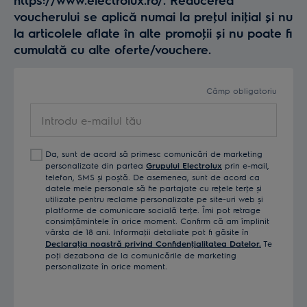
voucherului se aplică numai la preţul iniţial și nu
la articolele aflate în alte promoţii și nu poate fi
cumulată cu alte oferte/vouchere.
Câmp obligatoriu
Introdu
e-
mailul
Da, sunt de acord să primesc comunicări de marketing
tău
personalizate din partea
Grupului Electrolux
prin e-mail,
telefon, SMS și poștă. De asemenea, sunt de acord ca
datele mele personale să fie partajate cu reţele terţe și
utilizate pentru reclame personalizate pe site-uri web și
platforme de comunicare socială terţe. Îmi pot retrage
consimţămintele în orice moment. Confirm că am împlinit
vârsta de 18 ani. Informaţii detaliate pot fi găsite în
Declaraţia noastră privind Confidenţialitatea Datelor.
Te
poţi dezabona de la comunicările de marketing
personalizate în orice moment.