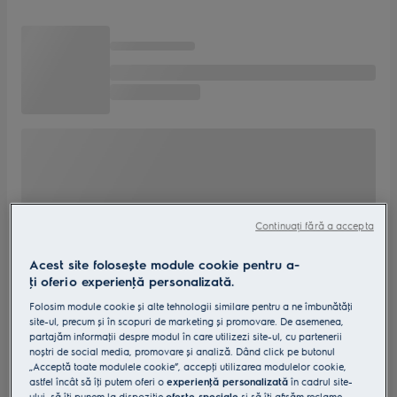
Continuați fără a accepta
Acest site folosește module cookie pentru a-
ţi oferi o experienţă personalizată.
Folosim module cookie și alte tehnologii similare pentru a ne îmbunătăţi
site-ul, precum și în scopuri de marketing și promovare. De asemenea,
partajăm informaţii despre modul în care utilizezi site-ul, cu partenerii
noștri de social media, promovare și analiză. Dând click pe butonul
„Acceptă toate modulele cookie”, accepţi utilizarea modulelor cookie,
astfel încât să îţi putem oferi o
experienţă personalizată
în cadrul site-
ului, să îţi punem la dispoziţie
oferte speciale
și să îţi afișăm reclame