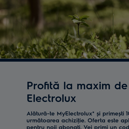
Profită la maxim de
Electrolux
Alătură-te MyElectrolux* și primești 
următoarea achiziţie. Oferta este ap
pentru noii abonaţi. Vei primi un co