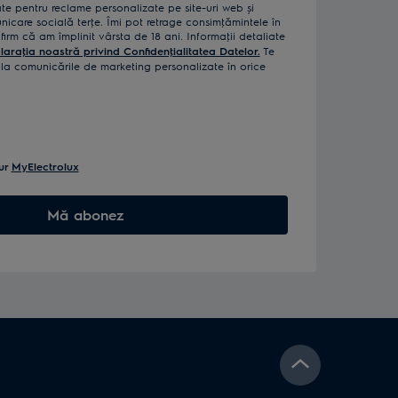
izate pentru reclame personalizate pe site-uri web și
icare socială terţe. Îmi pot retrage consimţămintele în
rm că am împlinit vârsta de 18 ani. Informaţii detaliate
laraţia noastră privind Confidenţialitatea Datelor.
Te
a comunicările de marketing personalizate în orice
ur
MyElectrolux
Mă abonez