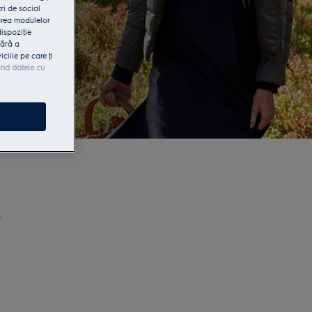
ri de social
area modulelor
dispoziţie
fără a
iile pe care ţi
ind datele cu