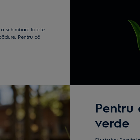
 o schimbare foarte
 pădure. Pentru că
Pentru
verde
Electrolux România