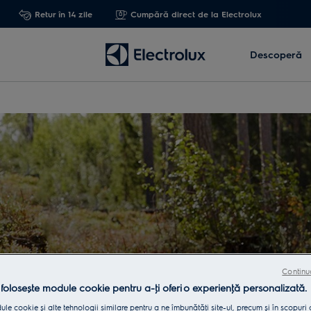
Retur în 14 zile
Cumpără direct de la Electrolux
Descoperă
Continu
 folosește module cookie pentru a-ţi oferi o experienţă personalizată.
le cookie și alte tehnologii similare pentru a ne îmbunătăţi site-ul, precum și în scopuri