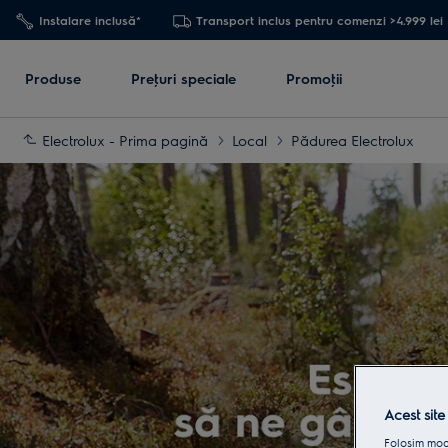
Instalare inclusă*
Transport inclus pentru comenzi >4.999 lei
Produse
Preţuri speciale
Promoţii
Electrolux - Prima pagină
Local
Pădurea Electrolux
Acest site
Folosim modu