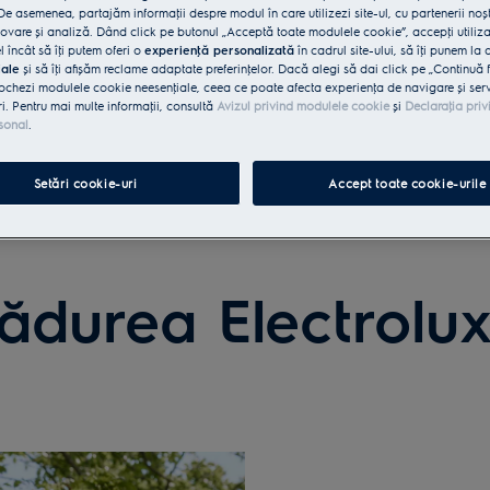
e asemenea, partajăm informaţii despre modul în care utilizezi site-ul, cu partenerii noșt
vare și analiză. Dând click pe butonul „Acceptă toate modulele cookie”, accepţi utiliz
l încât să îţi putem oferi o
experienţă personalizată
în cadrul site-ului, să îţi punem la 
iale
și să îţi afișăm reclame adaptate preferinţelor. Dacă alegi să dai click pe „Continuă 
ochezi modulele cookie neesenţiale, ceea ce poate afecta experienţa de navigare și servic
ri. Pentru mai multe informaţii, consultă
Avizul privind modulele cookie
și
Declaraţia priv
sonal
.
Setări cookie-uri
Accept toate cookie-urile
ădurea Electrolux