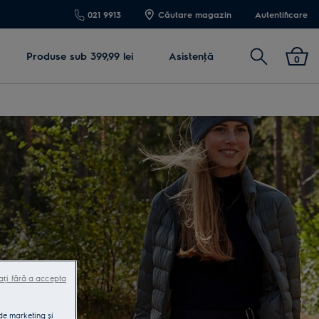
021 9913
Căutare magazin
Autentificare
Cautare
Produse sub 399,99 lei
Asistenţă
0
ați fără a accepta
 de marketing și