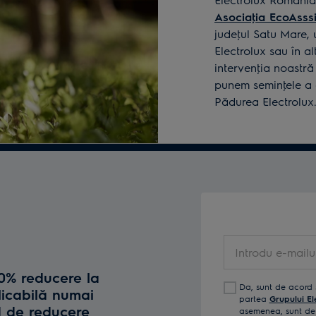
Asociaţia EcoAsssi
judeţul Satu Mare, 
Electrolux sau în 
intervenţia noastră
punem seminţele a c
Pădurea Electrolux
Introdu
e-
10% reducere la
mailul
Da, sunt de acord 
licabilă numai
tău
partea
Grupului El
d de reducere
asemenea, sunt de 