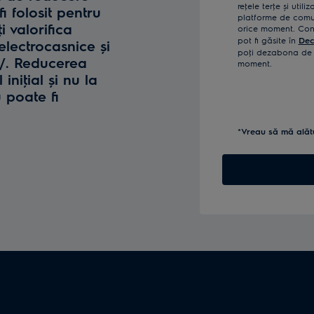
reţele terţe și util
fi folosit pentru
platforme de comun
i valorifica
orice moment. Confi
pot fi găsite în
Dec
lectrocasnice și
poţi dezabona de l
o/. Reducerea
moment.
iniţial și nu la
u poate fi
*Vreau să mă alăt