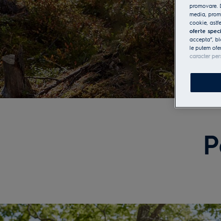
promovare. D
media, promo
cookie, astfe
oferte spec
accepta”, bl
le putem ofe
caracter per
P