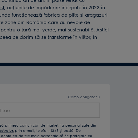
st
, acţiunile de împădurire începute în 2022 în
unde funcţionează fabrica de plite și aragazuri
alte zone din România care au nevoie de
 pentru o ţară mai verde, mai sustenabilă. Astfel
eea ce dorim să se transforme în viitor, în
.
Câmp obligatoriu
să primesc comunicări de marketing personalizate din
ectrolux
prin e-mail, telefon, SMS și poștă. De
acord ca datele mele personale să fie partajate cu