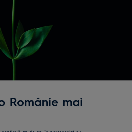
 o Românie mai
 continuă an de an, în parteneriat cu