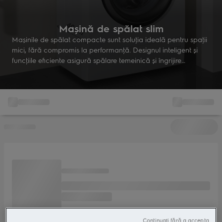
Mașină de spălat slim
Maşinile de spălat compacte sunt soluţia ideală pentru spaţii
mici, fără compromis la performanţă. Designul inteligent şi
funcţiile eficiente asigură spălare temeinică şi îngrijire
delicată, chiar şi în cele mai restrânse locuinţe.
Continuați fără a accepta