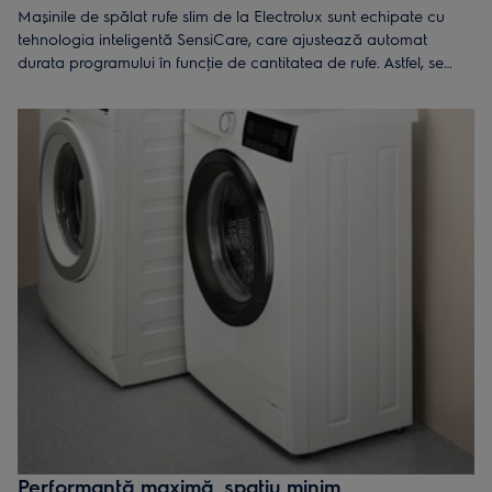
Mașinile de spălat rufe slim de la Electrolux sunt echipate cu
tehnologia inteligentă SensiCare, care ajustează automat
durata programului în funcţie de cantitatea de rufe. Astfel, se
reduce consumul de apă și energie, iar hainele nu sunt spălate
mai mult decât este necesar. Chiar și pentru încărcături mici,
aceste cicluri economice oferă eficienţă maximă.
Performanţă maximă, spaţiu minim