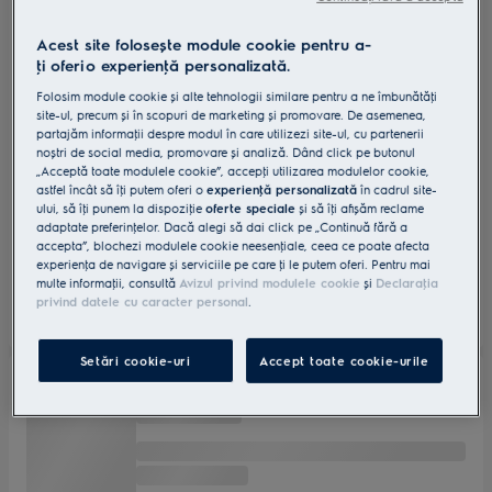
Acest site folosește module cookie pentru a-
ţi oferi o experienţă personalizată.
Folosim module cookie și alte tehnologii similare pentru a ne îmbunătăţi
site-ul, precum și în scopuri de marketing și promovare. De asemenea,
partajăm informaţii despre modul în care utilizezi site-ul, cu partenerii
noștri de social media, promovare și analiză. Dând click pe butonul
„Acceptă toate modulele cookie”, accepţi utilizarea modulelor cookie,
astfel încât să îţi putem oferi o
experienţă personalizată
în cadrul site-
ului, să îţi punem la dispoziţie
oferte speciale
și să îţi afișăm reclame
adaptate preferinţelor. Dacă alegi să dai click pe „Continuă fără a
accepta”, blochezi modulele cookie neesenţiale, ceea ce poate afecta
experienţa de navigare și serviciile pe care ţi le putem oferi. Pentru mai
multe informaţii, consultă
Avizul privind modulele cookie
și
Declaraţia
privind datele cu caracter personal
.
Setări cookie-uri
Accept toate cookie-urile