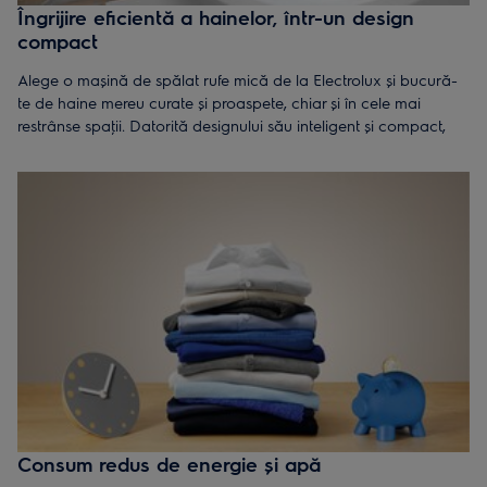
Îngrijire eficientă a hainelor, într-un design
compact
Alege o mașină de spălat rufe mică de la Electrolux și bucură-
te de haine mereu curate și proaspete, chiar și în cele mai
restrânse spaţii. Datorită designului său inteligent și compact,
această soluţie este ideală pentru apartamente sau locuinţe cu
spaţiu limitat, unde instalarea unei mașini standard nu este
posibilă.
O mașină de spălat slim este alegerea perfectă pentru cei care
doresc să economisească spaţiu fără a renunţa la performanţă.
Se integrează ușor în băi mici, bucătării sau spaţii compacte,
asigurând în același timp o curăţare impecabilă a hainelor.
Consum redus de energie și apă