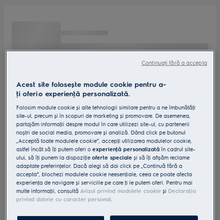
Continuați fără a accepta
Acest site folosește module cookie pentru a-
ţi oferi o experienţă personalizată.
Folosim module cookie și alte tehnologii similare pentru a ne îmbunătăţi
site-ul, precum și în scopuri de marketing și promovare. De asemenea,
partajăm informaţii despre modul în care utilizezi site-ul, cu partenerii
noștri de social media, promovare și analiză. Dând click pe butonul
„Acceptă toate modulele cookie”, accepţi utilizarea modulelor cookie,
astfel încât să îţi putem oferi o
experienţă personalizată
în cadrul site-
ului, să îţi punem la dispoziţie
oferte speciale
și să îţi afișăm reclame
adaptate preferinţelor. Dacă alegi să dai click pe „Continuă fără a
accepta”, blochezi modulele cookie neesenţiale, ceea ce poate afecta
experienţa de navigare și serviciile pe care ţi le putem oferi. Pentru mai
multe informaţii, consultă
Avizul privind modulele cookie
și
Declaraţia
privind datele cu caracter personal
.