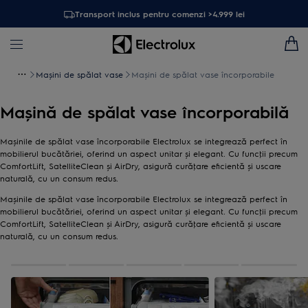
Transport inclus pentru comenzi >4.999 lei
Maşini de spălat vase
Mașini de spălat vase încorporabile
Mașină de spălat vase încorporabilă
Maşinile de spălat vase încorporabile Electrolux se integrează perfect în
mobilierul bucătăriei, oferind un aspect unitar şi elegant. Cu funcţii precum
ComfortLift, SatelliteClean şi AirDry, asigură curăţare eficientă şi uscare
naturală, cu un consum redus.
Maşinile de spălat vase încorporabile Electrolux se integrează perfect în
mobilierul bucătăriei, oferind un aspect unitar şi elegant. Cu funcţii precum
ComfortLift, SatelliteClean şi AirDry, asigură curăţare eficientă şi uscare
naturală, cu un consum redus.
0
din
5