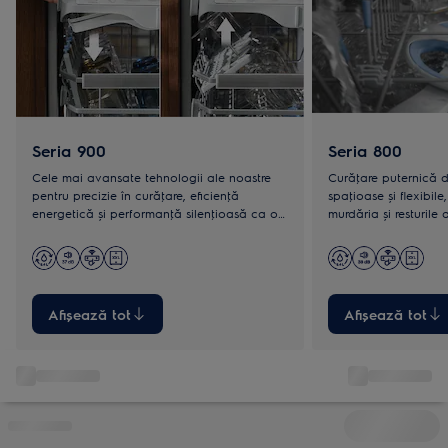
Seria 900
Seria 800
Cele mai avansate tehnologii ale noastre
Curăţare puternică d
pentru precizie în curăţare, eficienţă
spaţioase și flexibile
energetică și performanţă silenţioasă ca o
murdăria și resturile 
șoaptă. Coșuri complet flexibile, chiar și
Dimensiuni standard
pentru tăvi de cuptor. Dimensiuni standard
și MaxiSpace.
Afișează tot
Afișează tot