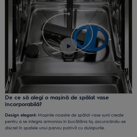
mici sau un model standard, Electrolux îţi oferă soluţia perfectă
pentru o bucătărie practică și elegantă. Design-ul mașinii se
integrează perfect în mobilierul bucătăriei tale, oferindu-ţi
rezultate impecabile la fiecare utilizare. Electrolux îţi pune la
dispoziţie mașini de spălat vase complet încorporabile, care se
integrează perfect în mobilier, dar și modele semi-integrate, cu
panoul de control vizibil pentru acces ușor.
Electrolux îţi oferă o selecţie diversificată de mașini de spălat
vase, cu dimensiuni variate, de la modele de 45 cm la cele de
60 cm, potrivite atât pentru bucătăriile mai mici, cât și pentru
cele spaţioase. Cu cele mai bune mașini de spălat vase
încorporabile de la Electrolux beneficiezi de un aspect curat și
modern, fără a compromite eficienţa spălării vaselor.
De ce să alegi o mașină de spălat vase
încorporabilă?
Design elegant:
Mașinile noastre de spălat vase sunt create
pentru a se integra armonios în bucătăria ta, ascunzându-se
discret în spatele unui panou potrivit cu dulapurile.