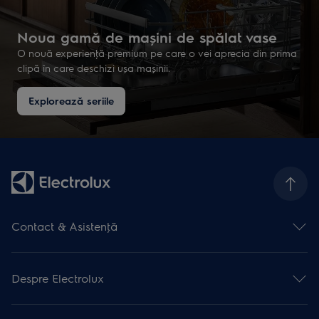
Noua gamă de mașini de spălat vase
O nouă experienţă premium pe care o vei aprecia din prima
clipă în care deschizi ușa mașinii.
Explorează seriile
Contact & Asistenţă
Formular contact
Asistenţă online
Despre Electrolux
Asistenţă service
Articole de asistență
Promoţii active
Garanţia Electrolux