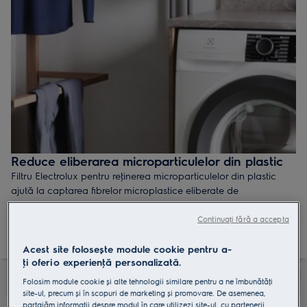
Reduce eliberarea microparticulelor din plastic
Filtru Electrolux pentru reţinerea microparticulelor din plastic
ajută la captarea fibrelor microplastice eliberate de
îmbrăcămintea sintetică la spălare, pentru a reduce eliberarea
lor în apa evacuată din mașina de spălat.
Continuați fără a accepta
Acest site folosește module cookie pentru a-
ţi oferi o experienţă personalizată.
Folosim module cookie și alte tehnologii similare pentru a ne îmbunătăţi
site-ul, precum și în scopuri de marketing și promovare. De asemenea,
partajăm informaţii despre modul în care utilizezi site-ul, cu partenerii