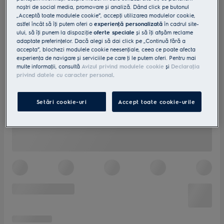
noștri de social media, promovare și analiză. Dând click pe butonul
„Acceptă toate modulele cookie”, accepţi utilizarea modulelor cookie,
astfel încât să îţi putem oferi o
experienţă personalizată
în cadrul site-
ului, să îţi punem la dispoziţie
oferte speciale
și să îţi afișăm reclame
adaptate preferinţelor. Dacă alegi să dai click pe „Continuă fără a
accepta”, blochezi modulele cookie neesenţiale, ceea ce poate afecta
experienţa de navigare și serviciile pe care ţi le putem oferi. Pentru mai
multe informaţii, consultă
Avizul privind modulele cookie
și
Declaraţia
privind datele cu caracter personal
.
Setări cookie-uri
Accept toate cookie-urile