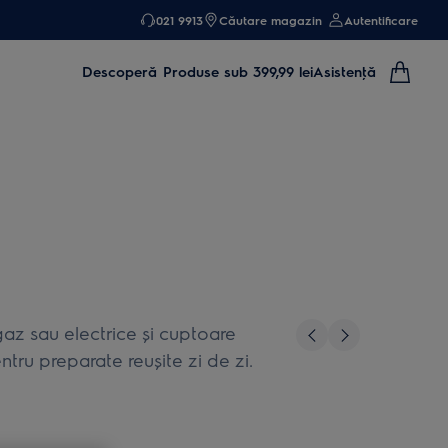
021 9913
Căutare magazin
Autentificare
Descoperă
Produse sub 399,99 lei
Asistenţă
gaz sau electrice şi cuptoare
ntru preparate reuşite zi de zi.