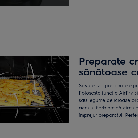
Preparate c
sănătoase c
Savurează preparatele pre
Folosește funcţia AirFry și
sau legume delicioase pră
aerului fierbinte să circu
împrejur preparatul. Perfe