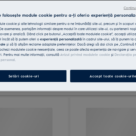
Continu
e folosește module cookie pentru a-ţi oferi o experienţă personaliz
le cookie și alte tehnologii similare pentru a ne îmbunătăţi site-ul, precum și în scopuri
e asemenea, partajăm informaţii despre modul în care utilizezi site-ul, cu partenerii noșt
Aragaz mixt
vare și analiză. Dând click pe butonul „Acceptă toate modulele cookie”, accepţi utiliz
l încât să îţi putem oferi o
experienţă personalizată
în cadrul site-ului, să îţi punem la 
iale
și să îţi afișăm reclame adaptate preferinţelor. Dacă alegi să dai click pe „Continuă 
ochezi modulele cookie neesenţiale, ceea ce poate afecta experienţa de navigare și servic
ri. Pentru mai multe informaţii, consultă
Avizul privind modulele cookie
și
Declaraţia p
 personal
.
Setări cookie-uri
Accept toate cookie-uril