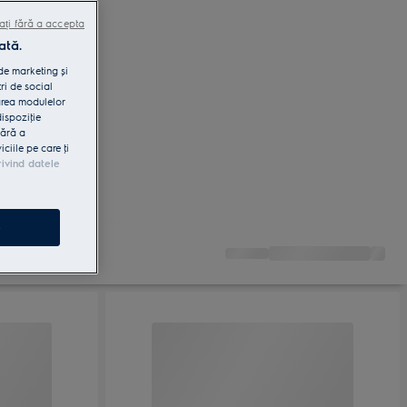
ați fără a accepta
ată.
 de marketing și
ri de social
area modulelor
dispoziţie
fără a
iile pe care ţi
rivind datele
e