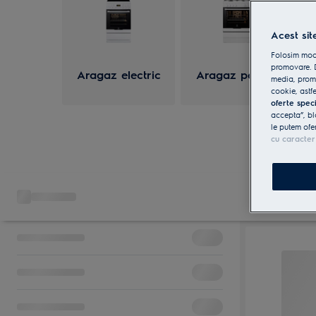
Acest sit
Folosim modu
promovare. D
Aragaz electric
Aragaz pe gaz
media, promo
cookie, astfe
oferte spec
accepta”, bl
le putem ofe
cu caracter