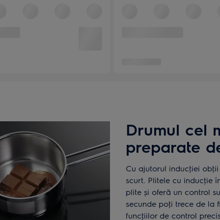
Drumul cel m
preparate de
Cu ajutorul inducţiei obţi
scurt. Plitele cu inducţie
plite și oferă un control 
secunde poţi trece de la fi
funcţiilor de control precis