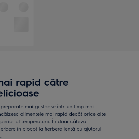
ai rapid către
licioase
i preparate mai gustoase într-un timp mai
 încălzesc alimentele mai rapid decât orice alte
superior al temperaturii. În doar câteva
erbere în clocot la fierbere lentă cu ajutorul
.