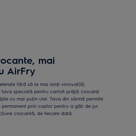
rocante, mai
u AirFry
ferate fără să te mai simţi vinovat(ă).
 tava specială pentru cartofi prăjiţi crocanţi
jite cu mai puţin ulei. Tava din sârmă permite
le permanent prin cuptor pentru a găti de jur
cţiune crocantă, de fiecare dată.