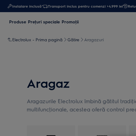
Instalare inclusă*
Transport inclus pentru comenzi >4.999 lei
Retur
Produse
Preţuri speciale
Promoţii
Electrolux - Prima pagină
Gătire
Aragazuri
Aragaz
Aragazurile Electrolux îmbină gătitul tradi
multifuncţionale, acestea oferă control prec