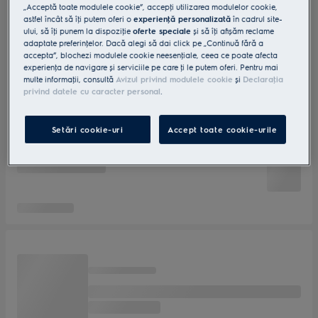
„Acceptă toate modulele cookie”, accepţi utilizarea modulelor cookie,
astfel încât să îţi putem oferi o
experienţă personalizată
în cadrul site-
ului, să îţi punem la dispoziţie
oferte speciale
și să îţi afișăm reclame
adaptate preferinţelor. Dacă alegi să dai click pe „Continuă fără a
accepta”, blochezi modulele cookie neesenţiale, ceea ce poate afecta
experienţa de navigare și serviciile pe care ţi le putem oferi. Pentru mai
multe informaţii, consultă
Avizul privind modulele cookie
și
Declaraţia
privind datele cu caracter personal
.
Setări cookie-uri
Accept toate cookie-urile