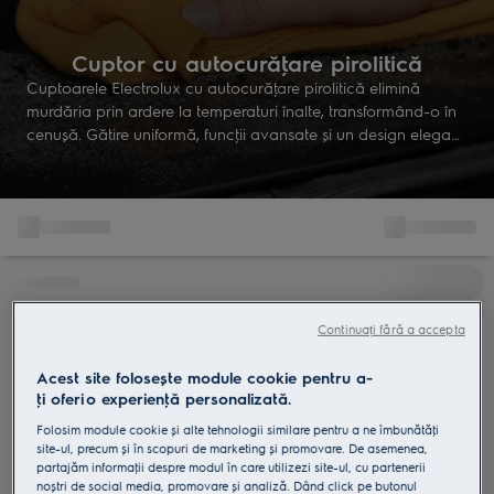
Cuptor cu autocurăţare pirolitică
Cuptoarele Electrolux cu autocurăţare pirolitică elimină
murdăria prin ardere la temperaturi înalte, transformând-o în
cenuşă. Gătire uniformă, funcţii avansate şi un design elegant
pentru o bucătărie curată şi eficientă, fără efort.
Continuați fără a accepta
Acest site folosește module cookie pentru a-
ţi oferi o experienţă personalizată.
Folosim module cookie și alte tehnologii similare pentru a ne îmbunătăţi
site-ul, precum și în scopuri de marketing și promovare. De asemenea,
partajăm informaţii despre modul în care utilizezi site-ul, cu partenerii
noștri de social media, promovare și analiză. Dând click pe butonul