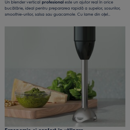
Un blender vertical
profesional
este un ajutor real în orice
bucătărie, ideal pentru prepararea rapidă a supelor, sosurilor,
smoothie-urilor, salsa sau guacamole. Cu lame din oţel
inoxidabil și un design compact, acest aparat îţi oferă libertatea
de a mixa direct în vasul de gătit. Poţi alege un model simplu
sau un set complet cu accesorii utile, precum tocător mini și tel.
Ergonomie și confort în utilizare