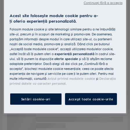
Continuați fără a accepta
Acest site folosește module cookie pentru a-
ţi oferi o experienţă personalizată.
Folosim module cookie și alte tehnologii similare pentru a ne îmbunătăţi
site-ul, precum și în scopuri de marketing și promovare. De asemenea,
partajăm informaţii despre modul în care utilizezi site-ul, cu partenerii
noștri de social media, promovare și analiză. Dând click pe butonul
„Acceptă toate modulele cookie”, accepţi utilizarea modulelor cookie,
astfel încât să îţi putem oferi o
experienţă personalizată
în cadrul site-
ului, să îţi punem la dispoziţie
oferte speciale
și să îţi afișăm reclame
adaptate preferinţelor. Dacă alegi să dai click pe „Continuă fără a
accepta”, blochezi modulele cookie neesenţiale, ceea ce poate afecta
experienţa de navigare și serviciile pe care ţi le putem oferi. Pentru mai
multe informaţii, consultă
Avizul privind modulele cookie
și
Declaraţia
privind datele cu caracter personal
.
Setări cookie-uri
Accept toate cookie-urile