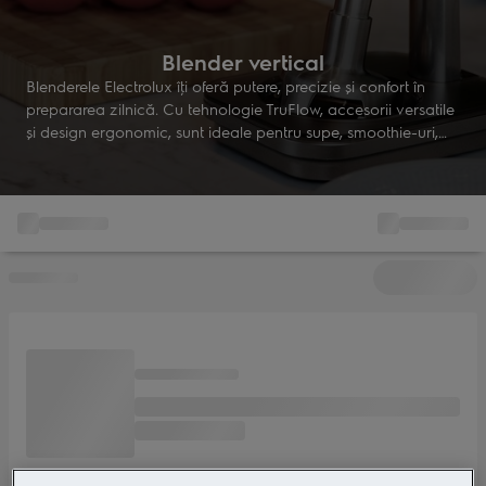
Blender vertical
Blenderele Electrolux îţi oferă putere, precizie şi confort în
prepararea zilnică. Cu tehnologie TruFlow, accesorii versatile
şi design ergonomic, sunt ideale pentru supe, smoothie-uri,
sosuri şi multe altele. Performanţă şi stil în fiecare reţetă.