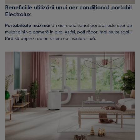
Beneficiile utilizării unui aer condiţionat portabil
Electrolux
Portabilitate maximă:
Un aer condiţionat portabil este ușor de
mutat dintr-o cameră în alta. Astfel, poţi răcori mai multe spaţii
fără să depinzi de un sistem cu instalare fixă.
Confort inteligent:
Cu funcții precum Wi-Fi și control prin
aplicaţie, poţi seta temperatura dorită și modurile de
funcţionare de oriunde te-ai afla.
Eficienţă energetică:
Aparatele de aer condiţionat Electrolux
sunt concepute pentru un consum redus de energie, asigurând
răcoare constantă și economie pe termen lung. Cu funcţia de
cronometru și modurile de răcire eficiente, vei economisi atât
energie, cât și bani, fără compromisuri asupra confortului.
Operare silenţioasă:
Perfecte pentru birou, somn sau relaxare,
aceste aparate funcţionează silenţios. Când modul de noapte
este activ ai parte de liniște și un mediu răcoros.
Instalare ușoară:
Fiecare aparat este dotat cu un kit de aer