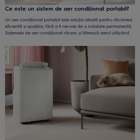
Ce este un sistem de aer condiţionat portabil?
Un aer condiţionat portabil este soluţia ideală pentru răcorirea
eficientă a spaţiilor, fără a fi nevoie de o instalare permanentă.
Sistemele de aer condiţionat răcesc și filtrează aerul utilizând
tehnologii avansate, eliminând praful, alergenii și umiditatea
excesivă, asigurând astfel un consum de aer condiţionat eficient
și performanţe optime.
Modelele Electrolux, disponibile în versiuni de
BTU 12000
și
BTU
9000
, oferă performanţe optime pentru diverse nevoi de răcire.