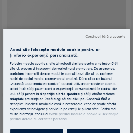
Continuați fără a accepta
Acest site folosește module cookie pentru a-
ţi oferi o experienţă personalizată.
Folosim module cookie și alte tehnologii similare pentru a ne îmbunătăţi
site-ul, precum și în scopuri de marketing și promovare. De asemenea,
partajăm informaţii despre modul în care utilizezi site-ul, cu partenerii
noștri de social media, promovare și analiză. Dând click pe butonul
„Acceptă toate modulele cookie”, accepţi utilizarea modulelor cookie,
astfel încât să îţi putem oferi o
experienţă personalizată
în cadrul site-
ului, să îţi punem la dispoziţie
oferte speciale
și să îţi afișăm reclame
adaptate preferinţelor. Dacă alegi să dai click pe „Continuă fără a
accepta”, blochezi modulele cookie neesenţiale, ceea ce poate afecta
experienţa de navigare și serviciile pe care ţi le putem oferi. Pentru mai
multe informaţii, consultă
Avizul privind modulele cookie
și
Declaraţia
privind datele cu caracter personal
.