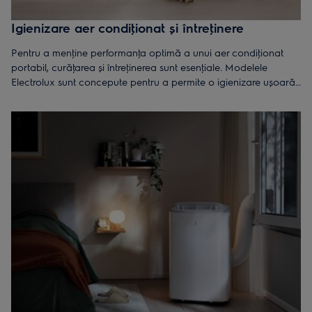
condiţionat pentru ferestre, simplificând montajul și asigurând
performanţe excelente pe timpul verii.
Igienizare aer condiţionat și întreţinere
*Kitul premium pentru ferestre se vinde separat.
Pentru a menţine performanţa optimă a unui aer condiţionat
portabil, curăţarea și întreţinerea sunt esenţiale. Modelele
Electrolux sunt concepute pentru a permite o igienizare ușoară,
astfel încât să te bucuri de un aer mereu proaspăt și sănătos.