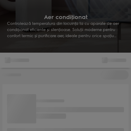
Aer condiţionat
Controlează temperatura din locuinţa ta cu aparate de aer
condiţionat eficiente şi silenţioase. Soluţii moderne pentru
confort termic şi purificare aer, ideale pentru orice spaţiu
interior. Bucură-te de aer curat şi răcoare, indiferent de sezon.