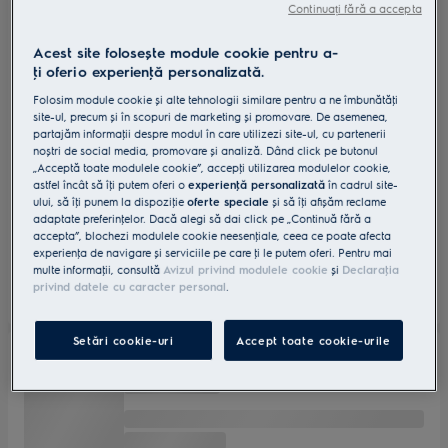
Continuați fără a accepta
Acest site folosește module cookie pentru a-
ţi oferi o experienţă personalizată.
Folosim module cookie și alte tehnologii similare pentru a ne îmbunătăţi
site-ul, precum și în scopuri de marketing și promovare. De asemenea,
partajăm informaţii despre modul în care utilizezi site-ul, cu partenerii
noștri de social media, promovare și analiză. Dând click pe butonul
„Acceptă toate modulele cookie”, accepţi utilizarea modulelor cookie,
astfel încât să îţi putem oferi o
experienţă personalizată
în cadrul site-
ului, să îţi punem la dispoziţie
oferte speciale
și să îţi afișăm reclame
adaptate preferinţelor. Dacă alegi să dai click pe „Continuă fără a
accepta”, blochezi modulele cookie neesenţiale, ceea ce poate afecta
experienţa de navigare și serviciile pe care ţi le putem oferi. Pentru mai
multe informaţii, consultă
Avizul privind modulele cookie
și
Declaraţia
privind datele cu caracter personal
.
Setări cookie-uri
Accept toate cookie-urile