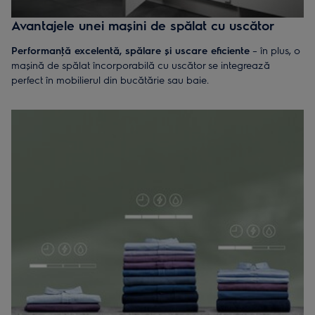
Avantajele unei mașini de spălat cu uscător
Performanţă excelentă, spălare și uscare eficiente
– în plus, o
mașină de spălat încorporabilă cu uscător se integrează
perfect în mobilierul din bucătărie sau baie.
Eficienţă a spaţiului
– Ideală pentru optimizarea spaţiului din
apartamente mici.
Convenienţă deplină
– Spală și usucă rufele într-un singur ciclu,
inclusiv lenjerii de pat și pilote.
Consum redus de energie
– Motorul EcoInverter optimizează
utilizarea energiei, reducând consumul cu până la 50% și
asigurând o funcţionare silenţioasă.