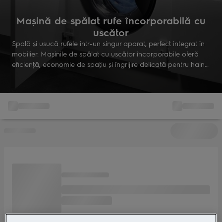
Maşină de spălat rufe încorporabilă cu
uscător
Spală şi usucă rufele într-un singur aparat, perfect integrat în
mobilier. Maşinile de spălat cu uscător încorporabile oferă
eficienţă, economie de spaţiu şi îngrijire delicată pentru haine,
adaptându-se stilului tău de viaţă modern.