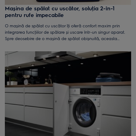
Mașina de spălat cu uscător, soluţia 2-în-1
pentru rufe impecabile
O mașină de spălat cu uscător îţi oferă confort maxim prin
integrarea funcţiilor de spălare și uscare într-un singur aparat.
Spre deosebire de o mașină de spălat obișnuită, aceasta
elimină necesitatea unui uscător separat, economisind spaţiu și
timp.