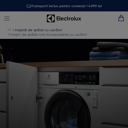
Transport inclus pentru comenzi >4.999 lei
Mașină de spălat cu uscător
Maşini de spălat rufe încorporabile cu uscător