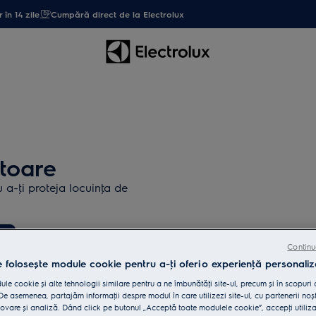
 în 14 zile
Cumpără direct de la Electrolux
atoare
ru a-ţi proteja locuinţa de
e
Continu
e folosește module cookie pentru a-ţi oferi o experienţă personaliz
le cookie și alte tehnologii similare pentru a ne îmbunătăţi site-ul, precum și în scopuri
e asemenea, partajăm informaţii despre modul în care utilizezi site-ul, cu partenerii noșt
vare și analiză. Dând click pe butonul „Acceptă toate modulele cookie”, accepţi utiliz