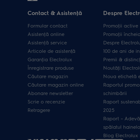
Contact & Asistenţă
Despre Electr
Formular contact
Promoţii active
Asistenţă online
Promoţii închei
Asistenţă service
Despre Electrol
Articole de asistență
100 de ani de in
Garanţia Electrolux
Premii & distincţ
Înregistrare produse
Noutăţi Electro
Căutare magazin
Noua etichetă 
Căutare magazin online
Raportul promot
Abonare newsletter
schimbării
Scrie o recenzie
Raport sustenab
Retragere
2025
Raport – Adevă
spălatul hainelo
Blog Electrolux