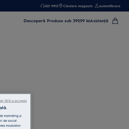
021 9913
Căutare magazin
Autentificare
Descoperă
Produse sub 399,99 lei
Asistenţă
ați fără a accepta
ată.
 de marketing și
ri de social
area modulelor