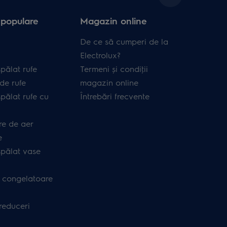
 populare
Magazin online
De ce să cumperi de la
Electrolux?
pălat rufe
Termeni și condiţii
de rufe
magazin online
pălat rufe cu
Întrebări frecvente
re de aer
e
spălat vase
i congelatoare
 reduceri