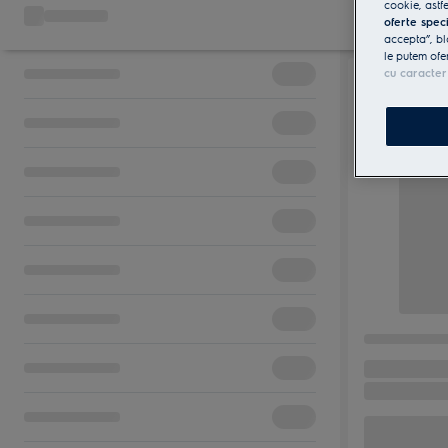
cookie, astfe
oferte spec
accepta”, bl
le putem ofe
cu caracter