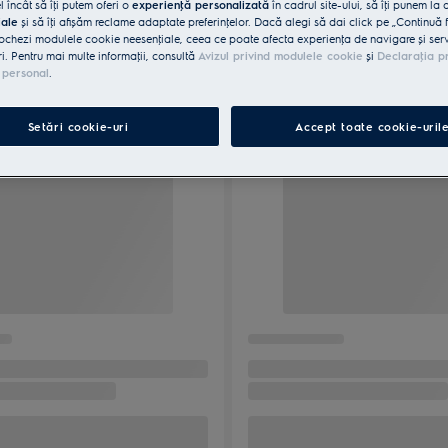
l încât să îţi putem oferi o
experienţă personalizată
în cadrul site-ului, să îţi punem la 
iale
și să îţi afișăm reclame adaptate preferinţelor. Dacă alegi să dai click pe „Continuă 
ochezi modulele cookie neesenţiale, ceea ce poate afecta experienţa de navigare și servic
ri. Pentru mai multe informaţii, consultă
Avizul privind modulele cookie
și
Declaraţia p
 personal
.
Setări cookie-uri
Accept toate cookie-uril