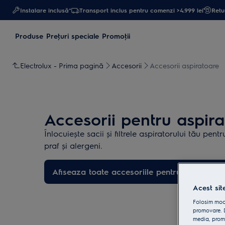
Instalare inclusă*
Transport inclus pentru comenzi >4.999 lei
Retur
Produse
Preţuri speciale
Promoţii
Electrolux - Prima pagină
Accesorii
Accesorii aspiratoare
Accesorii pentru aspir
Înlocuiește sacii și filtrele aspiratorului tău pent
praf și alergeni.
Afiseaza toate accesoriile pentru aspiratoar
Acest sit
Folosim modu
promovare. D
media, promo