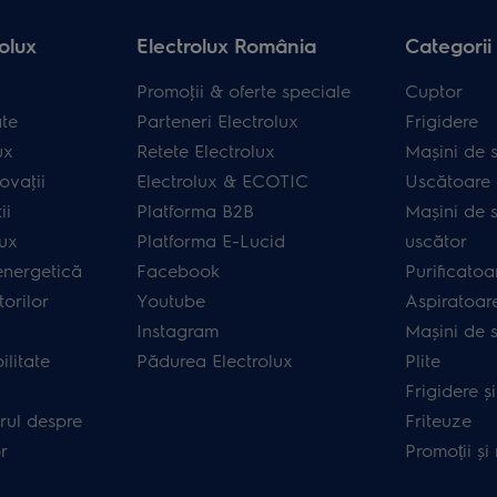
olux
Electrolux România
Categorii
Promoţii & oferte speciale
Cuptor
ate
Parteneri Electrolux
Frigidere
ux
Retete Electrolux
Mașini de s
ovaţii
Electrolux & ECOTIC
Uscătoare 
ii
Platforma B2B
Mașini de s
lux
Platforma E-Lucid
uscător
energetică
Facebook
Purificatoa
orilor
Youtube
Aspiratoar
Instagram
Mașini de 
ilitate
Pădurea Electrolux
Plite
Frigidere ș
rul despre
Friteuze
r
Promoții și