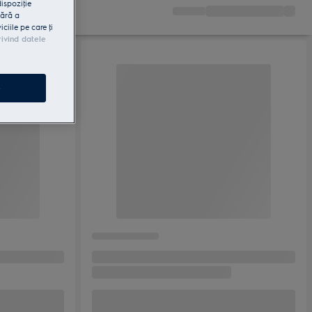
dispoziţie
fără a
iile pe care ţi
rivind datele
e