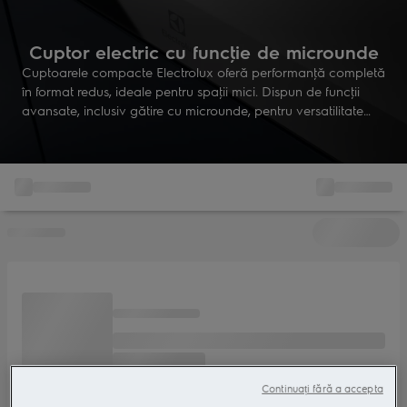
Cuptor electric cu funcţie de microunde
Cuptoarele compacte Electrolux oferă performanţă completă
în format redus, ideale pentru spaţii mici. Dispun de funcţii
avansate, inclusiv gătire cu microunde, pentru versatilitate
maximă şi rezultate rapide, fără compromisuri în eficienţă sau
design.
Continuați fără a accepta