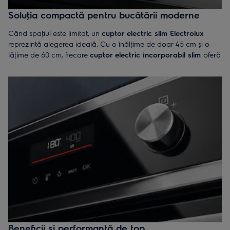
Soluţia compactă pentru bucătării moderne
Când spaţiul este limitat, un
cuptor electric slim Electrolux
reprezintă alegerea ideală. Cu o înălţime de doar 45 cm și o
lăţime de 60 cm, fiecare
cuptor electric încorporabil slim
oferă
toată puterea și funcţionalitatea unui model standard, astfel
încât să poţi prepara mese delicioase cu ușurinţă. În ciuda
dimensiunilor compacte, aceste cuptoare sunt dotate cu funcţii
avansate, asigurând gătirea uniformă și
eficienţă energetică
–
ideale pentru bucătăriile aglomerate.
Unele modele de
cuptor slim
combină funcţiile unui cuptor cu
microunde și ale unui cuptor clasic, oferind versatilitate maximă
într-un singur aparat. Astfel, poţi frige, coace, reîncălzi sau găti
la microunde cu același dispozitiv, economisind timp și spaţiu.
Beneficii si performanţă de top