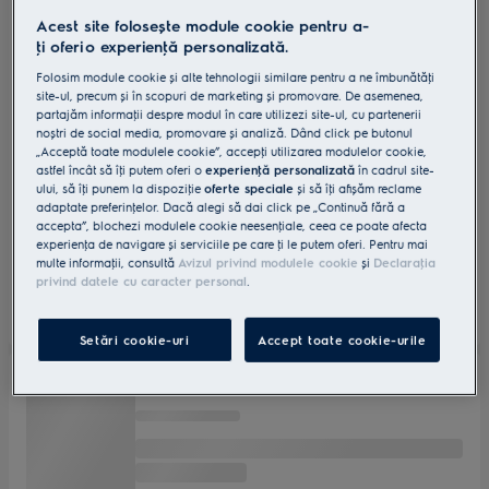
Acest site folosește module cookie pentru a-
ţi oferi o experienţă personalizată.
Folosim module cookie și alte tehnologii similare pentru a ne îmbunătăţi
site-ul, precum și în scopuri de marketing și promovare. De asemenea,
partajăm informaţii despre modul în care utilizezi site-ul, cu partenerii
noștri de social media, promovare și analiză. Dând click pe butonul
„Acceptă toate modulele cookie”, accepţi utilizarea modulelor cookie,
astfel încât să îţi putem oferi o
experienţă personalizată
în cadrul site-
ului, să îţi punem la dispoziţie
oferte speciale
și să îţi afișăm reclame
adaptate preferinţelor. Dacă alegi să dai click pe „Continuă fără a
accepta”, blochezi modulele cookie neesenţiale, ceea ce poate afecta
experienţa de navigare și serviciile pe care ţi le putem oferi. Pentru mai
multe informaţii, consultă
Avizul privind modulele cookie
și
Declaraţia
privind datele cu caracter personal
.
Setări cookie-uri
Accept toate cookie-urile