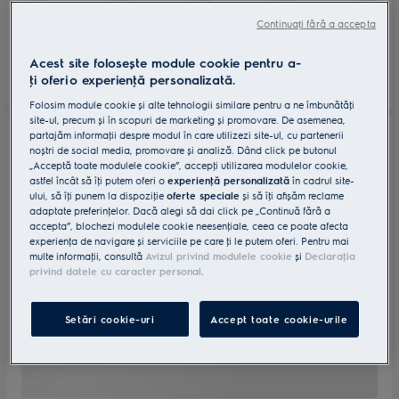
Continuați fără a accepta
Acest site folosește module cookie pentru a-
ţi oferi o experienţă personalizată.
Folosim module cookie și alte tehnologii similare pentru a ne îmbunătăţi
site-ul, precum și în scopuri de marketing și promovare. De asemenea,
partajăm informaţii despre modul în care utilizezi site-ul, cu partenerii
noștri de social media, promovare și analiză. Dând click pe butonul
„Acceptă toate modulele cookie”, accepţi utilizarea modulelor cookie,
astfel încât să îţi putem oferi o
experienţă personalizată
în cadrul site-
ului, să îţi punem la dispoziţie
oferte speciale
și să îţi afișăm reclame
adaptate preferinţelor. Dacă alegi să dai click pe „Continuă fără a
accepta”, blochezi modulele cookie neesenţiale, ceea ce poate afecta
experienţa de navigare și serviciile pe care ţi le putem oferi. Pentru mai
multe informaţii, consultă
Avizul privind modulele cookie
și
Declaraţia
privind datele cu caracter personal
.
Setări cookie-uri
Accept toate cookie-urile