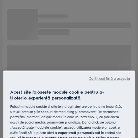
Continuați fără a accepta
Acest site folosește module cookie pentru a-
ţi oferi o experienţă personalizată.
Folosim module cookie și alte tehnologii similare pentru a ne îmbunătăţi
site-ul, precum și în scopuri de marketing și promovare. De asemenea,
partajăm informaţii despre modul în care utilizezi site-ul, cu partenerii
noștri de social media, promovare și analiză. Dând click pe butonul
„Acceptă toate modulele cookie”, accepţi utilizarea modulelor cookie,
astfel încât să îţi putem oferi o
experienţă personalizată
în cadrul site-
ului, să îţi punem la dispoziţie
oferte speciale
și să îţi afișăm reclame